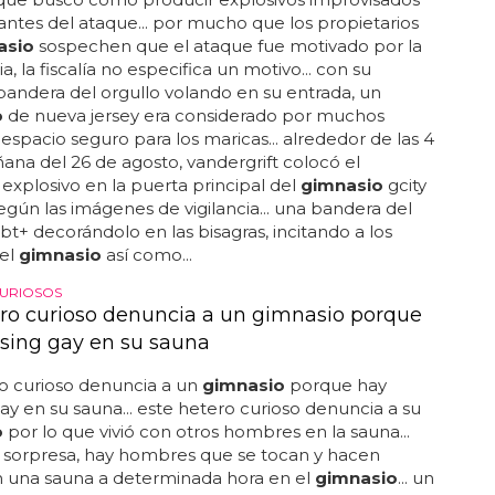
 antes del ataque... por mucho que los propietarios
asio
sospechen que el ataque fue motivado por la
, la fiscalía no especifica un motivo... con su
 bandera del orgullo volando en su entrada, un
o
de nueva jersey era considerado por muchos
spacio seguro para los maricas... alrededor de las 4
ana del 26 de agosto, vandergrift colocó el
 explosivo en la puerta principal del
gimnasio
gcity
 según las imágenes de vigilancia... una bandera del
gbt+ decorándolo en las bisagras, incitando a los
el
gimnasio
así como...
URIOSOS
ro curioso denuncia a un gimnasio porque
ising gay en su sauna
o curioso denuncia a un
gimnasio
porque hay
gay en su sauna... este hetero curioso denuncia a su
o
por lo que vivió con otros hombres en la sauna...
 sorpresa, hay hombres que se tocan y hacen
n una sauna a determinada hora en el
gimnasio
... un