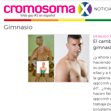
NOTICI
Gimnasio
DESNUDO 
El camb
gimnas
¿y ahora 
haciendo 
su paso p
ellas y a
la galerí
qqccmh 
él?... ¿m
hacen fa
qqccmh d
trabaja p
programas