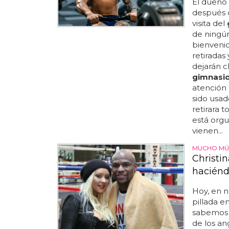
El dueño
después d
visita del
de ningún
bienveni
retiradas
dejarán c
gimnasi
atención 
sido usad
retirara t
está orgu
vienen...
MUCHO MÚ
Christi
haciénd
Hoy, en n
pillada e
sabemos 
de los an