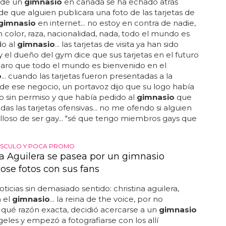
 de un
gimnasio
en canadá se ha echado atrás
e que alguien publicara una foto de las tarjetas de
gimnasio
en internet... no estoy en contra de nadie,
 color, raza, nacionalidad, nada, todo el mundo es
do al
gimnasio
... las tarjetas de visita ya han sido
 y el dueño del gym dice que sus tarjetas en el futuro
laro que todo el mundo es bienvenido en el
o
... cuando las tarjetas fueron presentadas a la
de ese negocio, un portavoz dijo que su logo había
o sin permiso y que había pedido al
gimnasio
que
odas las tarjetas ofensivas... no me ofendo si alguien
lloso de ser gay... "sé que tengo miembros gays que
SCULO Y POCA PROMO
na Aguilera se pasea por un gimnasio
ose fotos con sus fans
oticias sin demasiado sentido: christina aguilera,
n el
gimnasio
... la reina de the voice, por no
qué razón exacta, decidió acercarse a un
gimnasio
geles y empezó a fotografiarse con los allí