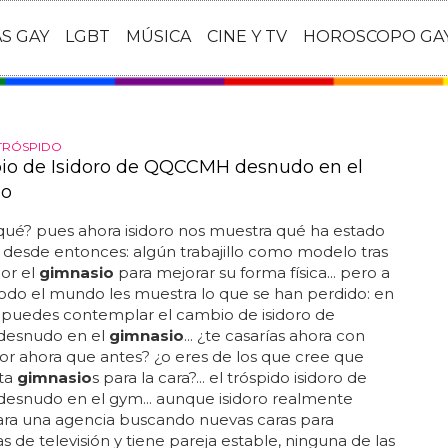
AS GAY
LGBT
MÚSICA
CINE Y TV
HOROSCOPO GA
TRÓSPIDO
io de Isidoro de QQCCMH desnudo en el
io
qué? pues ahora isidoro nos muestra qué ha estado
desde entonces: algún trabajillo como modelo tras
or el
gimnasio
para mejorar su forma física... pero a
 todo el mundo les muestra lo que se han perdido: en
a puedes contemplar el cambio de isidoro de
desnudo en el
gimnasio
... ¿te casarías ahora con
ejor ahora que antes? ¿o eres de los que cree que
lta
gimnasio
s para la cara?... el tróspido isidoro de
esnudo en el gym... aunque isidoro realmente
ara una agencia buscando nuevas caras para
 de televisión y tiene pareja estable, ninguna de las