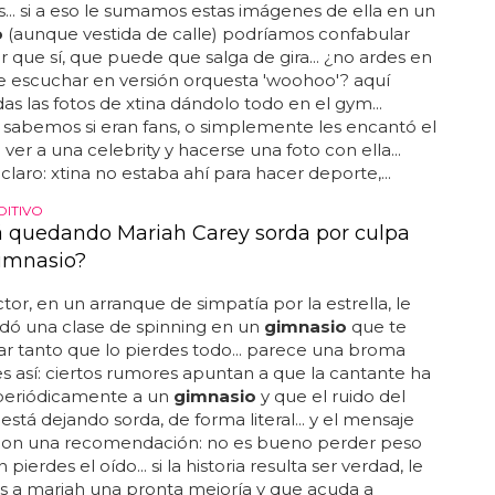
... si a eso le sumamos estas imágenes de ella en un
o
(aunque vestida de calle) podríamos confabular
r que sí, que puede que salga de gira... ¿no ardes en
e escuchar en versión orquesta 'woohoo'? aquí
das las fotos de xtina dándolo todo en el gym...
sabemos si eran fans, o simplemente les encantó el
ver a una celebrity y hacerse una foto con ella...
 claro: xtina no estaba ahí para hacer deporte,...
ITIVO
á quedando Mariah Carey sorda por culpa
imnasio?
tor, en un arranque de simpatía por la estrella, le
ó una clase de spinning en un
gimnasio
que te
r tanto que lo pierdes todo... parece una broma
s así: ciertos rumores apuntan a que la cantante ha
periódicamente a un
gimnasio
y que el ruido del
está dejando sorda, de forma literal... y el mensaje
con una recomendación: no es bueno perder peso
 pierdes el oído... si la historia resulta ser verdad, le
 a mariah una pronta mejoría y que acuda a