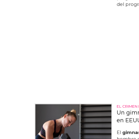
del progra
EL CRIMEN
Un gimn
en EEU
El
gimna
hombre q