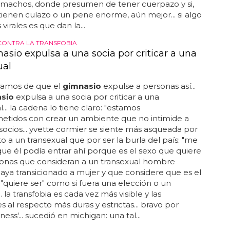
s machos, donde presumen de tener cuerpazo y si,
ienen culazo o un pene enorme, aún mejor... si algo
 virales es que dan la...
CONTRA LA TRANSFOBIA
asio expulsa a una socia por criticar a una
ual
ramos de que el
gimnasio
expulse a personas así...
sio
expulsa a una socia por criticar a una
... la cadena lo tiene claro: "estamos
tidos con crear un ambiente que no intimide a
socios... yvette cormier se siente más asqueada por
to a un transexual que por ser la burla del país: "me
. que él podía entrar ahí porque es el sexo que quiere
rsonas que consideran a un transexual hombre
ya transicionado a mujer y que considere que es el
"quiere ser" como si fuera una elección o un
. la transfobia es cada vez más visible y las
s al respecto más duras y estrictas... bravo por
tness'... sucedió en michigan: una tal...