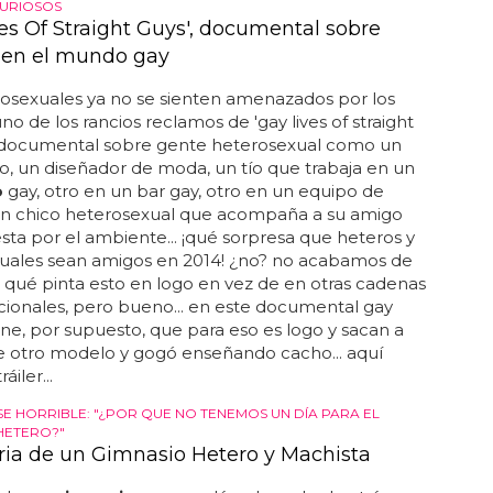
URIOSOS
ves Of Straight Guys', documental sobre
 en el mundo gay
rosexuales ya no se sienten amenazados por los
uno de los rancios reclamos de 'gay lives of straight
n documental sobre gente heterosexual como un
, un diseñador de moda, un tío que trabaja en un
o
gay, otro en un bar gay, otro en un equipo de
 un chico heterosexual que acompaña a su amigo
esta por el ambiente... ¡qué sorpresa que heteros y
ales sean amigos en 2014! ¿no? no acabamos de
qué pinta esto en logo en vez de en otras cadenas
cionales, pero bueno... en este documental gay
ne, por supuesto, que para eso es logo y sacan a
e otro modelo y gogó enseñando cacho... aquí
áiler...
SE HORRIBLE: "¿POR QUE NO TENEMOS UN DÍA PARA EL
HETERO?"
oria de un Gimnasio Hetero y Machista