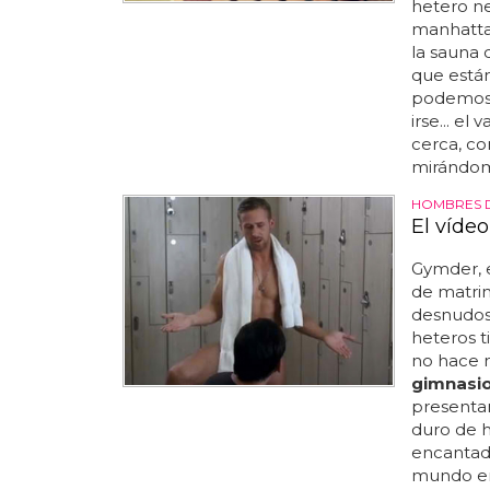
hetero n
manhattan
la sauna 
que están
podemos 
irse... e
cerca, con
mirándome
HOMBRES 
El víde
Gymder, e
de matri
desnudos
heteros 
no hace 
gimnasi
presentam
duro de 
encantado
mundo ens