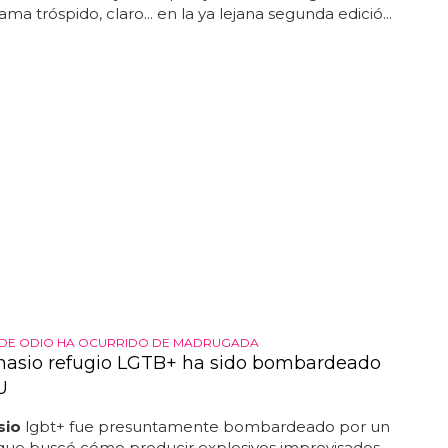
ma tróspido, claro... en la ya lejana segunda edició...
 DE ODIO HA OCURRIDO DE MADRUGADA
asio refugio LGTB+ ha sido bombardeado
U
sio
lgbt+ fue presuntamente bombardeado por un
ue buscó cómo producir explosivos improvisados