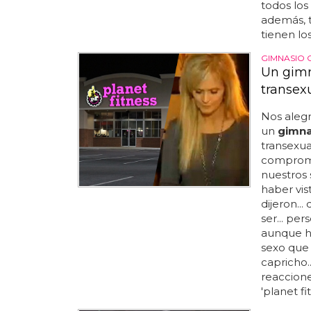
todos lo
además, t
tienen los
GIMNASIO 
Un gimn
transex
Nos aleg
un
gimna
transexual
comprome
nuestros 
haber vis
dijeron..
ser... pe
aunque ha
sexo que 
capricho..
reaccione
'planet fi