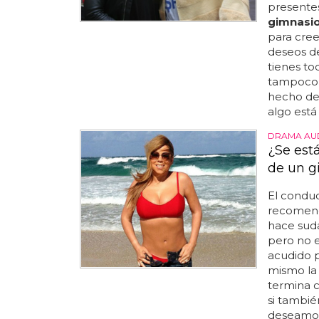
presentes
gimnasi
para cree
deseos d
tienes to
tampoco 
hecho de 
algo está
DRAMA AUD
¿Se est
de un g
El conduc
recomend
hace suda
pero no e
acudido 
mismo la 
termina 
si también
deseamos