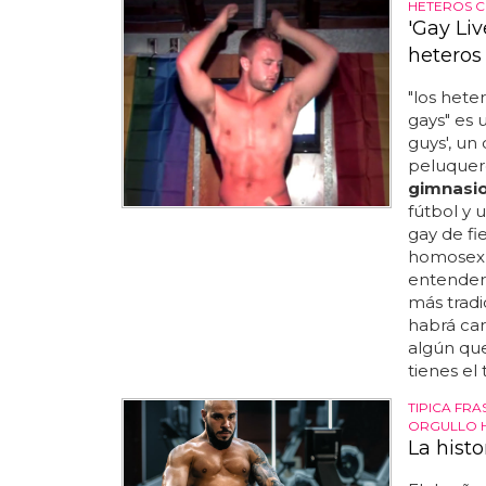
HETEROS C
'Gay Li
heteros
"los hete
gays" es 
guys', u
peluquero
gimnasi
fútbol y
gay de fi
homosexu
entender 
más tradi
habrá car
algún qu
tienes el tr
TIPICA FRA
ORGULLO 
La hist