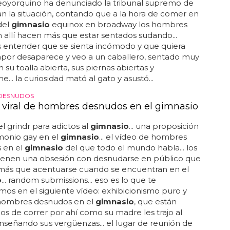
eoyorquino ha denunciado la tribunal supremo de
 la situación, contando que a la hora de comer en
del
gimnasio
equinox en broadway los hombres
 allí hacen más que estar sentados sudando...
entender que se sienta incómodo y que quiera
l vapor desaparece y veo a un caballero, sentado muy
 su toalla abierta, sus piernas abiertas y
... la curiosidad mató al gato y asustó...
DESNUDOS
o viral de hombres desnudos en el gimnasio
l grindr para adictos al
gimnasio
... una proposición
monio gay en el
gimnasio
... el vídeo de hombres
 en el
gimnasio
del que todo el mundo habla... los
tienen una obsesión con desnudarse en público que
más que acentuarse cuando se encuentran en el
o
... random submissions... eso es lo que te
os en el siguiente vídeo: exhibicionismo puro y
hombres desnudos en el
gimnasio
, que están
s de correr por ahí como su madre les trajo al
eñando sus vergüenzas... el lugar de reunión de