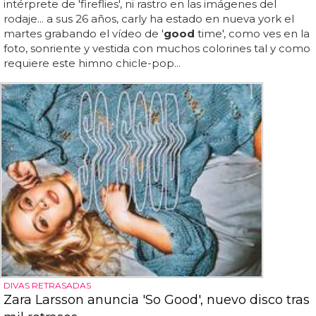
intérprete de 'fireflies', ni rastro en las imágenes del
rodaje... a sus 26 años, carly ha estado en nueva york el
martes grabando el vídeo de '
good
time', como ves en la
foto, sonriente y vestida con muchos colorines tal y como
requiere este himno chicle-pop...
DIVAS RETRASADAS
Zara Larsson anuncia 'So Good', nuevo disco tras