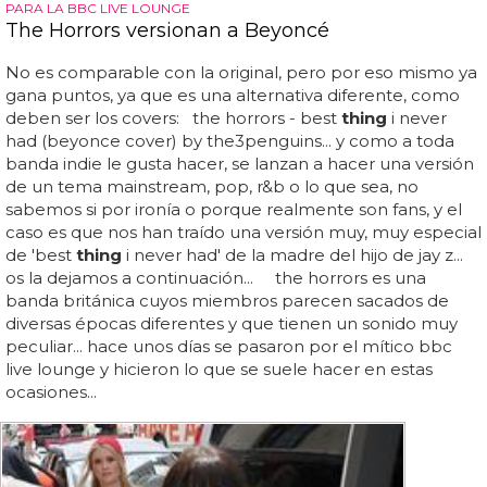
PARA LA BBC LIVE LOUNGE
The Horrors versionan a Beyoncé
No es comparable con la original, pero por eso mismo ya
gana puntos, ya que es una alternativa diferente, como
deben ser los covers: the horrors - best
thing
i never
had (beyonce cover) by the3penguins... y como a toda
banda indie le gusta hacer, se lanzan a hacer una versión
de un tema mainstream, pop, r&b o lo que sea, no
sabemos si por ironía o porque realmente son fans, y el
caso es que nos han traído una versión muy, muy especial
de 'best
thing
i never had' de la madre del hijo de jay z...
os la dejamos a continuación... the horrors es una
banda británica cuyos miembros parecen sacados de
diversas épocas diferentes y que tienen un sonido muy
peculiar... hace unos días se pasaron por el mítico bbc
live lounge y hicieron lo que se suele hacer en estas
ocasiones...