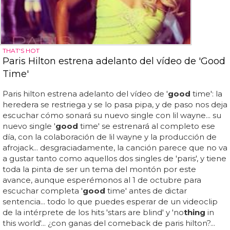
THAT'S HOT
Paris Hilton estrena adelanto del vídeo de 'Good
Time'
Paris hilton estrena adelanto del vídeo de '
good
time': la
heredera se restriega y se lo pasa pipa, y de paso nos deja
escuchar cómo sonará su nuevo single con lil wayne... su
nuevo single '
good
time' se estrenará al completo ese
día, con la colaboración de lil wayne y la producción de
afrojack... desgraciadamente, la canción parece que no va
a gustar tanto como aquellos dos singles de 'paris', y tiene
toda la pinta de ser un tema del montón por este
avance, aunque esperémonos al 1 de octubre para
escuchar completa '
good
time' antes de dictar
sentencia... todo lo que puedes esperar de un videoclip
de la intérprete de los hits 'stars are blind' y 'no
thing
in
this world'... ¿con ganas del comeback de paris hilton?...