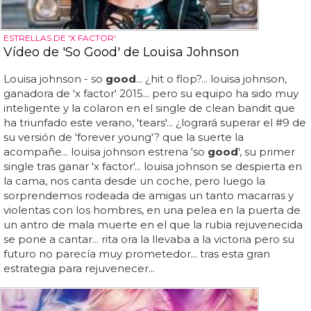
ESTRELLAS DE 'X FACTOR'
Vídeo de 'So Good' de Louisa Johnson
Louisa johnson - so
good
... ¿hit o flop?... louisa johnson,
ganadora de 'x factor' 2015... pero su equipo ha sido muy
inteligente y la colaron en el single de clean bandit que
ha triunfado este verano, 'tears'... ¿logrará superar el #9 de
su versión de 'forever young'? que la suerte la
acompañe... louisa johnson estrena 'so
good
', su primer
single tras ganar 'x factor'... louisa johnson se despierta en
la cama, nos canta desde un coche, pero luego la
sorprendemos rodeada de amigas un tanto macarras y
violentas con los hombres, en una pelea en la puerta de
un antro de mala muerte en el que la rubia rejuvenecida
se pone a cantar... rita ora la llevaba a la victoria pero su
futuro no parecía muy prometedor... tras esta gran
estrategia para rejuvenecer...