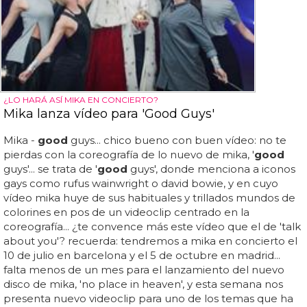
¿LO HARÁ ASÍ MIKA EN CONCIERTO?
Mika lanza vídeo para 'Good Guys'
Mika -
good
guys... chico bueno con buen vídeo: no te
pierdas con la coreografía de lo nuevo de mika, '
good
guys'... se trata de '
good
guys', donde menciona a iconos
gays como rufus wainwright o david bowie, y en cuyo
vídeo mika huye de sus habituales y trillados mundos de
colorines en pos de un videoclip centrado en la
coreografía... ¿te convence más este vídeo que el de 'talk
about you'? recuerda: tendremos a mika en concierto el
10 de julio en barcelona y el 5 de octubre en madrid...
falta menos de un mes para el lanzamiento del nuevo
disco de mika, 'no place in heaven', y esta semana nos
presenta nuevo videoclip para uno de los temas que ha