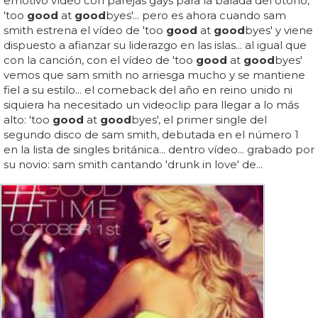
emotivo vídeo con parejas gays para la balada del otoño,
'too
good
at
good
byes'... pero es ahora cuando sam
smith estrena el vídeo de 'too
good
at
good
byes' y viene
dispuesto a afianzar su liderazgo en las islas... al igual que
con la canción, con el vídeo de 'too
good
at
good
byes'
vemos que sam smith no arriesga mucho y se mantiene
fiel a su estilo... el comeback del año en reino unido ni
siquiera ha necesitado un videoclip para llegar a lo más
alto: 'too
good
at
good
byes', el primer single del
segundo disco de sam smith, debutada en el número 1
en la lista de singles británica... dentro vídeo... grabado por
su novio: sam smith cantando 'drunk in love' de...