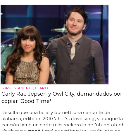
SUPUESTAMENTE, CLARO
Carly Rae Jepsen y Owl City, demandados por
copiar 'Good Time'
Resulta que una tal ally burnett, una cantante de
alabama, editó en 2010 'ah, it's a love song', y aunque la
canción tiene un corte más rockero lo de "oh-oh-oh-oh
it's always a
good
time" es casi igualito... en fin, otra de