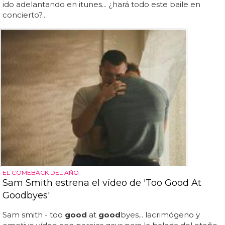
ido adelantando en itunes... ¿hará todo este baile en
concierto?...
EL COMEBACK DEL AÑO
Sam Smith estrena el vídeo de 'Too Good At
Goodbyes'
Sam smith - too
good
at
good
byes... lacrimógeno y