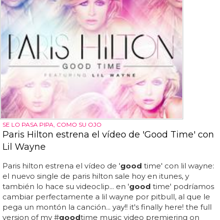
SE LO PASA PIPA, COMO SU OJO
Paris Hilton estrena el vídeo de 'Good Time' con
Lil Wayne
Paris hilton estrena el vídeo de '
good
time' con lil wayne:
el nuevo single de paris hilton sale hoy en itunes, y
también lo hace su videoclip... en '
good
time' podríamos
cambiar perfectamente a lil wayne por pitbull, al que le
pega un montón la canción... yay!! it's finally here! the full
version of my #
good
time music video premiering on