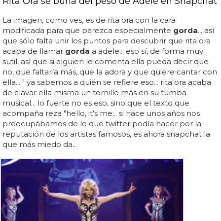
Rita Ora se burla del peso de Adele en Snapchat
La imagen, como ves, es de rita ora con la cara
modificada para que parezca especialmente
gorda
... así
que sólo falta unir los puntos para descubrir que rita ora
acaba de llamar
gorda
a adele... eso sí, de forma muy
sutil, así que si alguien le comenta ella pueda decir que
no, que faltaría más, que la adora y que quiere cantar con
ella... " ya sabemos a quién se refiere eso... rita ora acaba
de clavar ella misma un tornillo más en su tumba
musical... lo fuerte no es eso, sino que el texto que
acompaña reza "hello, it's me... si hace unos años nos
preocupábamos de lo que twitter podía hacer por la
reputación de los artistas famosos, es ahora snapchat la
que más miedo da...