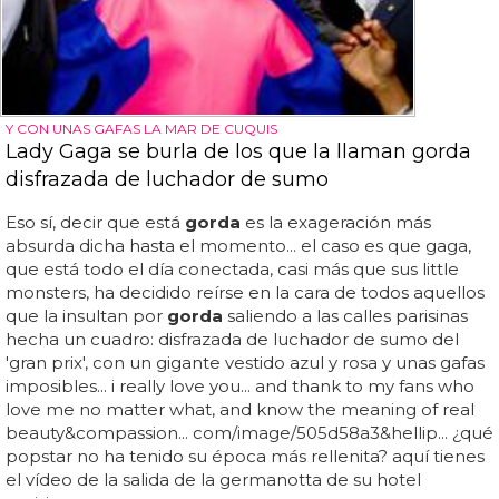
Y CON UNAS GAFAS LA MAR DE CUQUIS
Lady Gaga se burla de los que la llaman gorda
disfrazada de luchador de sumo
Eso sí, decir que está
gorda
es la exageración más
absurda dicha hasta el momento... el caso es que gaga,
que está todo el día conectada, casi más que sus little
monsters, ha decidido reírse en la cara de todos aquellos
que la insultan por
gorda
saliendo a las calles parisinas
hecha un cuadro: disfrazada de luchador de sumo del
'gran prix', con un gigante vestido azul y rosa y unas gafas
imposibles... i really love you... and thank to my fans who
love me no matter what, and know the meaning of real
beauty&compassion... com/image/505d58a3&hellip... ¿qué
popstar no ha tenido su época más rellenita? aquí tienes
el vídeo de la salida de la germanotta de su hotel