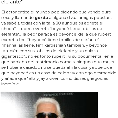
elefante"
El actor critica el mundo pop diciendo que vende puro
sexo y llamando
gorda
a alguna diva... amigas popstars,
ya sabéis, todas con la talla 38 aunque os apriete el
choch*... rupert everett: "beyoncé tiene tobillos de
elefante"... la peor parada es beyoncé, de la que rupert
everett dice: "beyoncé tiene tobillos de elefante"...
rihanna las tiene, kim kardashian también, y beyoncé
también con sus tobillos de elefante y un culazo
gigantesco"... no es tonto rupert... vi su documental, en el
que hablaba del matrimonio como si ninguna otra mujer
se hubiera casado... no se queda ahí la cosa, ya que dice
que beyoncé es un caso de celebrity con ego desmedido
y añade que "ella y jay z viven como dioses griegos, es
increíble...