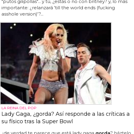
"putos gilipollas"... y tú, ¿estás o no con britney? y, lo más
importante: ¿relanzará 'till the world ends (fucking
asshole version)'?...
LA REINA DEL POP
Lady Gaga, ¿gorda? Así responde a las críticas a
su físico tras la Super Bowl
¿de verdad te parece que está lady gaga
gorda
? háztelo