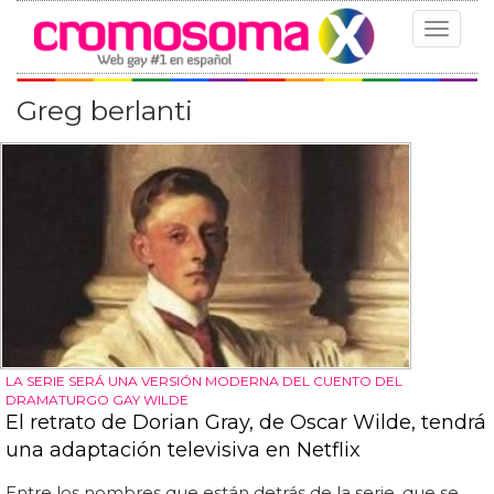
Toggle
navigat
Greg berlanti
LA SERIE SERÁ UNA VERSIÓN MODERNA DEL CUENTO DEL
DRAMATURGO GAY WILDE
El retrato de Dorian Gray, de Oscar Wilde, tendrá
una adaptación televisiva en Netflix
Entre los nombres que están detrás de la serie, que se