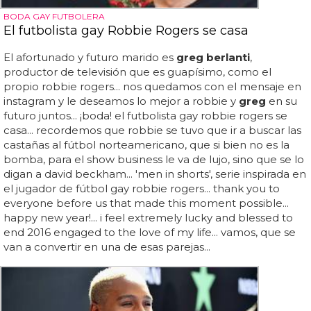
BODA GAY FUTBOLERA
El futbolista gay Robbie Rogers se casa
El afortunado y futuro marido es
greg berlanti
,
productor de televisión que es guapísimo, como el
propio robbie rogers... nos quedamos con el mensaje en
instagram y le deseamos lo mejor a robbie y
greg
en su
futuro juntos... ¡boda! el futbolista gay robbie rogers se
casa... recordemos que robbie se tuvo que ir a buscar las
castañas al fútbol norteamericano, que si bien no es la
bomba, para el show business le va de lujo, sino que se lo
digan a david beckham... 'men in shorts', serie inspirada en
el jugador de fútbol gay robbie rogers... thank you to
everyone before us that made this moment possible...
happy new year!... i feel extremely lucky and blessed to
end 2016 engaged to the love of my life... vamos, que se
van a convertir en una de esas parejas...