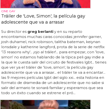
CINE GAY
Tráiler de 'Love, Simon', la película gay
adolescente que va a arrasar
Su director es
greg berlanti
y en su reparto
encontramos muchas caras conocidas: jennifer garner,
josh duhamel, nick robinson, talitha bateman, keiynan
lonsdale y katherine langford, prota de la serie de netflix
'13 reasons why'... ¡ojo al tráiler!... para empezar, con 'love,
simon' no estamos hablando de la típica peli gay indie a
la que le cuesta salir del circuito de festivales lgbt... tienes
que ver ya el tráiler de 'love, simon', la película gay
adolescente que va a arrasar... el tráiler te va a encantar...
las 9 mejores películas lgbt del siglo xxi... esta historia en
formato de dramedia de un adolescente que no sabe si
salir del armario te sonará familiar y esperamos que sea
todo un éxito cuando se estrene el pró...