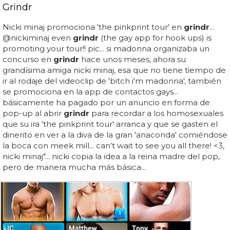
Grindr
Nicki minaj promociona 'the pinkprint tour' en
grindr
...
@nickiminaj even
grindr
(the gay app for hook ups) is
promoting your tour!! pic... si madonna organizaba un
concurso en
grindr
hace unos meses, ahora su
grandísima amiga nicki minaj, esa que no tiene tiempo de
ir al rodaje del videoclip de 'bitch i'm madonna', también
se promociona en la app de contactos gays...
básicamente ha pagado por un anuncio en forma de
pop-up al abrir
grindr
para recordar a los homosexuales
que su ira 'the pinkprint tour' arranca y que se gasten el
dinerito en ver a la diva de la gran 'anaconda' comiéndose
la boca con meek mill... can’t wait to see you all there! <3,
nicki minaj"... nicki copia la idea a la reina madre del pop,
pero de manera mucha más básica...