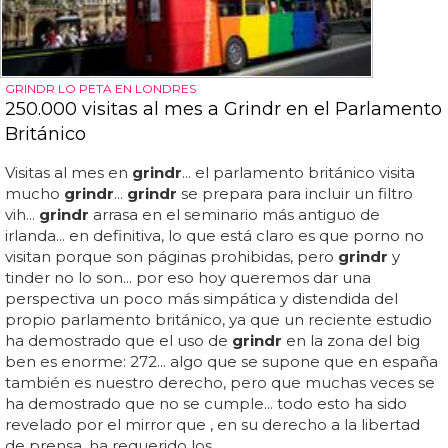
GRINDR LO PETA EN LONDRES
250.000 visitas al mes a Grindr en el Parlamento
Británico
Visitas al mes en
grindr
... el parlamento británico visita
mucho
grindr
...
grindr
se prepara para incluir un filtro
vih...
grindr
arrasa en el seminario más antiguo de
irlanda... en definitiva, lo que está claro es que porno no
visitan porque son páginas prohibidas, pero
grindr
y
tinder no lo son... por eso hoy queremos dar una
perspectiva un poco más simpática y distendida del
propio parlamento británico, ya que un reciente estudio
ha demostrado que el uso de
grindr
en la zona del big
ben es enorme: 272... algo que se supone que en españa
también es nuestro derecho, pero que muchas veces se
ha demostrado que no se cumple... todo esto ha sido
revelado por el mirror que , en su derecho a la libertad
de prensa, ha requerido los...