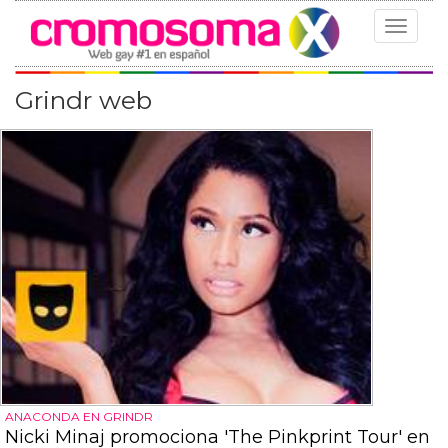
Toggle
navigat
Grindr web
ANACONDA EN GRINDR
Nicki Minaj promociona 'The Pinkprint Tour' en