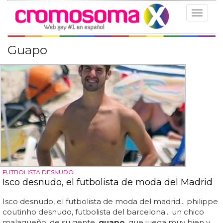
Toggle
navigat
Guapo
FUTBOLISTA DESNUDO
Isco desnudo, el futbolista de moda del Madrid
Isco desnudo, el futbolista de moda del madrid... philippe
coutinho desnudo, futbolista del barcelona... un chico
malagueño, de su gente,
guapo
, que juega muy bien y