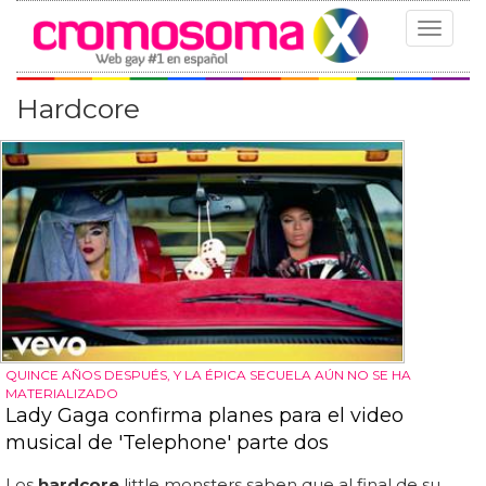
Toggle
navigat
Hardcore
QUINCE AÑOS DESPUÉS, Y LA ÉPICA SECUELA AÚN NO SE HA
MATERIALIZADO
Lady Gaga confirma planes para el video
musical de 'Telephone' parte dos
Los
hardcore
little monsters saben que al final de su