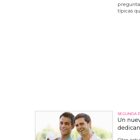
preguntas
típicas q
SEGUNDA 
Un nuev
dedican
Otro estu