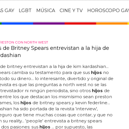
AS GAY
LGBT
MÚSICA
CINE Y TV
HOROSCOPO GA
 PRESTON CON NORTH WEST
s de Britney Spears entrevistan a la hija de
rdashian
de britney entrevistan a la hija de kim kardashian...
spears cambia su testamento para que sus
hijos
no
do su dinero... lo interesante, divertido y original de
evista es que las preguntas a north west no se las
ntrevistador ni ningún periodista, sino otros
hijos
de
entre los que destacan los mismísimo sean preston
james, los
hijos
de britney spears y kevin federline...
hian ha sido portada de la revista 'interview',
eguro que tiene muchas cosas que contar, y que no
su reality... 'people' entrevista a britney spears
 dos pasiones: sus
hijos
... por supuesto, las