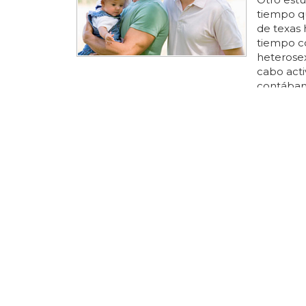
tiempo q
de texas
tiempo c
heterosex
cabo acti
contábam
padres" 
que gasta
el que s
más inter
hijos
... 
pasan el
tanto, ma
Britney 
teaser
Si no sab
te lo exp
en la act
'gimme mo