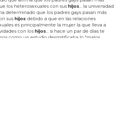
ue los heterosexuales con sus
hijos
... la universidad
 ha determinado que los padres gays pasan más
on sus
hijos
debido a que en las relaciones
uales es principalmente la mujer la que lleva a
vidades con los
hijos
... si hace un par de días te
os como un estudio desmitificaba lo "malos
que son dos personas del mismo sexo, asegurando
n más dinero que las parejas heteros, es ahora otro
igue corroborando esto, pero con otro dato mucho
esante: los padres gays dedican más tiempo a sus
aseguran que los padres y madres homosexuales
 mismo tiempo que la madre heterosexual, por lo
temá...
se marca un 'por tus hijos' en el quinto
es aún lo que es un 'por tus
hijos
' en el argot britney
licamos... el concepto 'hacer un por tus
hijos
' nace
uación de los vmas 2007 en los que brit interpretó
re'... y aquí el 'por tus
hijos
' 2011 ... "venga britney,