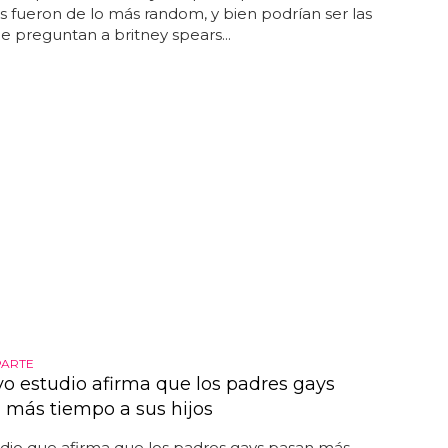
 fueron de lo más random, y bien podrían ser las
ue preguntan a britney spears...
PARTE
o estudio afirma que los padres gays
 más tiempo a sus hijos
dio que afirma que los padres gays pasan más