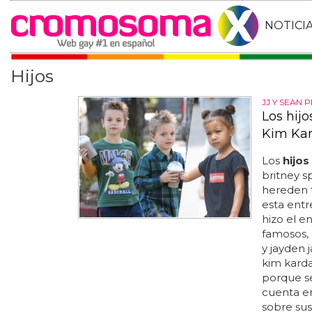
NOTICI
Hijos
JJ Y SEAN
Los hijo
Kim Ka
Los
hijos
britney 
hereden to
esta entr
hizo el e
famosos, 
y jayden 
kim kardas
porque s
cuenta en 
sobre sus