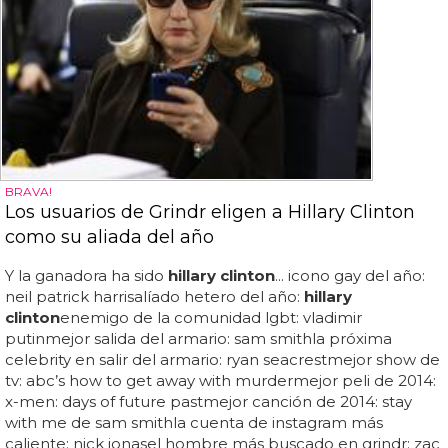
BRAVA!
Los usuarios de Grindr eligen a Hillary Clinton
como su aliada del año
Y la ganadora ha sido
hillary clinton
... icono gay del año:
neil patrick harrisalíado hetero del año:
hillary
clinton
enemigo de la comunidad lgbt: vladimir
putinmejor salida del armario: sam smithla próxima
celebrity en salir del armario: ryan seacrestmejor show de
tv: abc’s how to get away with murdermejor peli de 2014:
x-men: days of future pastmejor canción de 2014: stay
with me de sam smithla cuenta de instagram más
caliente: nick jonasel hombre más buscado en grindr: zac