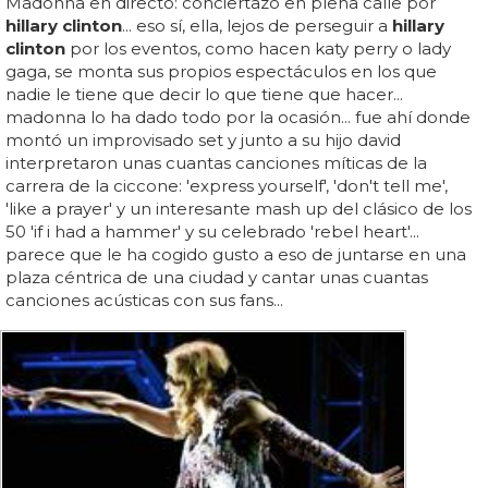
Madonna en directo: conciertazo en plena calle por
hillary clinton
... eso sí, ella, lejos de perseguir a
hillary
clinton
por los eventos, como hacen katy perry o lady
gaga, se monta sus propios espectáculos en los que
nadie le tiene que decir lo que tiene que hacer...
madonna lo ha dado todo por la ocasión... fue ahí donde
montó un improvisado set y junto a su hijo david
interpretaron unas cuantas canciones míticas de la
carrera de la ciccone: 'express yourself', 'don't tell me',
'like a prayer' y un interesante mash up del clásico de los
50 'if i had a hammer' y su celebrado 'rebel heart'...
parece que le ha cogido gusto a eso de juntarse en una
plaza céntrica de una ciudad y cantar unas cuantas
canciones acústicas con sus fans...