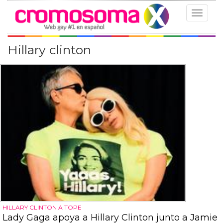
Toggle
navigat
Hillary clinton
HILLARY CLINTON A TOPE
Lady Gaga apoya a Hillary Clinton junto a Jamie