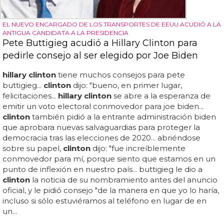
EL NUEVO ENCARGADO DE LOS TRANSPORTES DE EEUU ACUDIÓ A LA
ANTIGUA CANDIDATA A LA PRESIDENCIA
Pete Buttigieg acudió a Hillary Clinton para
pedirle consejo al ser elegido por Joe Biden
hillary clinton
tiene muchos consejos para pete
buttigieg...
clinton
dijo: "bueno, en primer lugar,
felicitaciones...
hillary clinton
se abre a la esperanza de
emitir un voto electoral conmovedor para joe biden...
clinton
también pidió a la entrante administración biden
que aprobara nuevas salvaguardias para proteger la
democracia tras las elecciones de 2020... abriéndose
sobre su papel,
clinton
dijo: "fue increíblemente
conmovedor para mí, porque siento que estamos en un
punto de inflexión en nuestro país... buttigieg le dio a
clinton
la noticia de su nombramiento antes del anuncio
oficial, y le pidió consejo "de la manera en que yo lo haría,
incluso si sólo estuviéramos al teléfono en lugar de en
un...