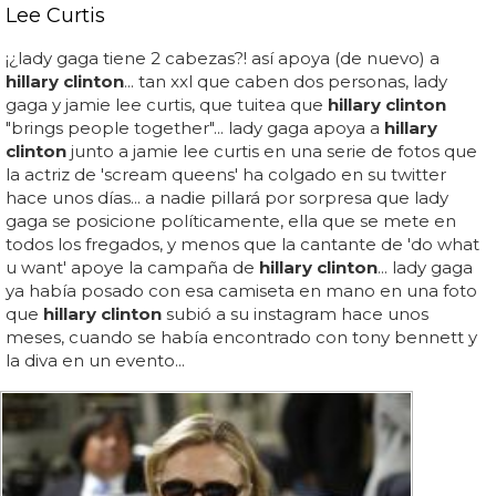
Lee Curtis
¡¿lady gaga tiene 2 cabezas?! así apoya (de nuevo) a
hillary clinton
... tan xxl que caben dos personas, lady
gaga y jamie lee curtis, que tuitea que
hillary clinton
"brings people together"... lady gaga apoya a
hillary
clinton
junto a jamie lee curtis en una serie de fotos que
la actriz de 'scream queens' ha colgado en su twitter
hace unos días... a nadie pillará por sorpresa que lady
gaga se posicione políticamente, ella que se mete en
todos los fregados, y menos que la cantante de 'do what
u want' apoye la campaña de
hillary clinton
... lady gaga
ya había posado con esa camiseta en mano en una foto
que
hillary clinton
subió a su instagram hace unos
meses, cuando se había encontrado con tony bennett y
la diva en un evento...