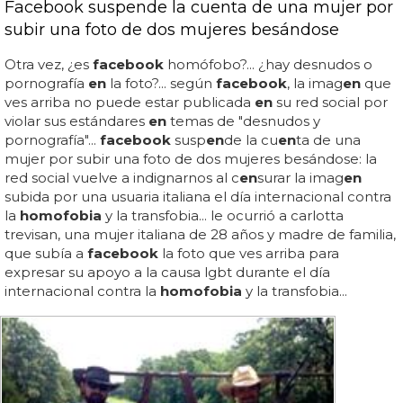
Facebook suspende la cuenta de una mujer por
subir una foto de dos mujeres besándose
Otra vez, ¿es
facebook
homófobo?... ¿hay desnudos o
pornografía
en
la foto?... según
facebook
, la imag
en
que
ves arriba no puede estar publicada
en
su red social por
violar sus estándares
en
temas de "desnudos y
pornografía"...
facebook
susp
en
de la cu
en
ta de una
mujer por subir una foto de dos mujeres besándose: la
red social vuelve a indignarnos al c
en
surar la imag
en
subida por una usuaria italiana el día internacional contra
la
homofobia
y la transfobia... le ocurrió a carlotta
trevisan, una mujer italiana de 28 años y madre de familia,
que subía a
facebook
la foto que ves arriba para
expresar su apoyo a la causa lgbt durante el día
internacional contra la
homofobia
y la transfobia...