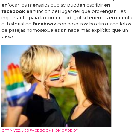
en
focar los m
en
sajes que se pued
en
escribir
en
facebook en
función del lugar del que prov
en
gan... es
importante para la comunidad lgbt si t
en
emos
en
cu
en
ta
el historial de
facebook
con nosotros: ha eliminado fotos
de parejas homosexuales sin nada más explícito que un
beso...
OTRA VEZ, ¿ES FACEBOOK HOMÓFOBO?