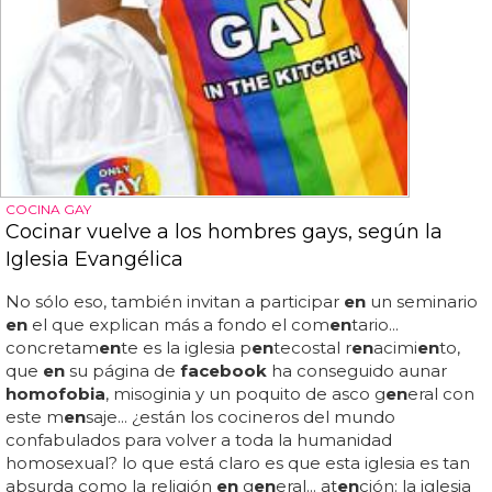
COCINA GAY
Cocinar vuelve a los hombres gays, según la
Iglesia Evangélica
No sólo eso, también invitan a participar
en
un seminario
en
el que explican más a fondo el com
en
tario...
concretam
en
te es la iglesia p
en
tecostal r
en
acimi
en
to,
que
en
su página de
facebook
ha conseguido aunar
homofobia
, misoginia y un poquito de asco g
en
eral con
este m
en
saje... ¿están los cocineros del mundo
confabulados para volver a toda la humanidad
homosexual? lo que está claro es que esta iglesia es tan
absurda como la religión
en
g
en
eral... at
en
ción: la iglesia