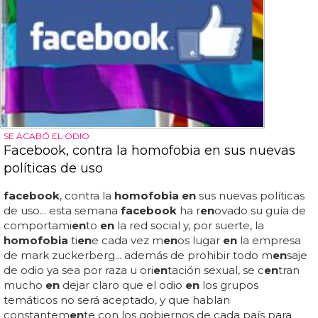
SE ACABÓ EL ODIO
Facebook, contra la homofobia en sus nuevas
políticas de uso
facebook
, contra la
homofobia en
sus nuevas políticas
de uso... esta semana
facebook
ha r
en
ovado su guía de
comportami
en
to
en
la red social y, por suerte, la
homofobia
ti
en
e cada vez m
en
os lugar
en
la empresa
de mark zuckerberg... además de prohibir todo m
en
saje
de odio ya sea por raza u ori
en
tación sexual, se c
en
tran
mucho
en
dejar claro que el odio
en
los grupos
temáticos no será aceptado, y que hablan
constantem
en
te con los gobiernos de cada país para