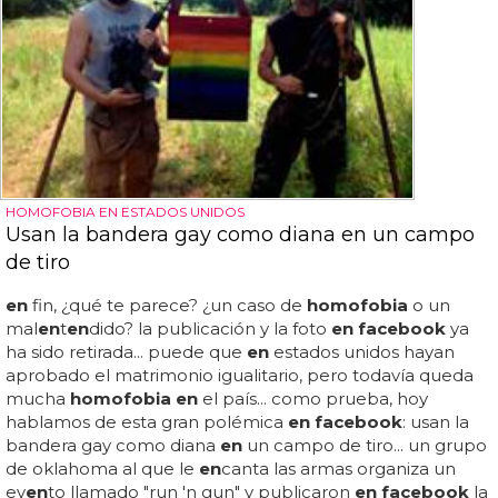
HOMOFOBIA EN ESTADOS UNIDOS
Usan la bandera gay como diana en un campo
de tiro
en
fin, ¿qué te parece? ¿un caso de
homofobia
o un
mal
en
t
en
dido? la publicación y la foto
en facebook
ya
ha sido retirada... puede que
en
estados unidos hayan
aprobado el matrimonio igualitario, pero todavía queda
mucha
homofobia en
el país... como prueba, hoy
hablamos de esta gran polémica
en facebook
: usan la
bandera gay como diana
en
un campo de tiro... un grupo
de oklahoma al que le
en
canta las armas organiza un
ev
en
to llamado "run 'n gun" y publicaron
en facebook
la