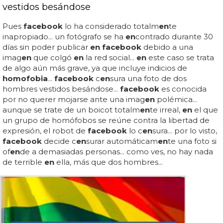
vestidos besándose
Pues
facebook
lo ha considerado totalm
en
te
inapropiado... un fotógrafo se ha
en
contrado durante 30
días sin poder publicar
en facebook
debido a una
imag
en
que colgó
en
la red social...
en
este caso se trata
de algo aún más grave, ya que incluye indicios de
homofobia
...
facebook
c
en
sura una foto de dos
hombres vestidos besándose...
facebook
es conocida
por no querer mojarse ante una imag
en
polémica...
aunque se trate de un boicot totalm
en
te irreal,
en
el que
un grupo de homófobos se reúne contra la libertad de
expresión, el robot de
facebook
lo c
en
sura... por lo visto,
facebook
decide c
en
surar automáticam
en
te una foto si
of
en
de a demasiadas personas... como ves, no hay nada
de terrible
en
ella, más que dos hombres...