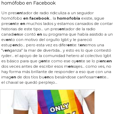
homófobo en Facebook
Un pres
en
tador de radio ridiculiza a un seguidor
homófobo
en facebook
... la
homofobia
existe, sigue
pres
en
te
en
muchos lados y estamos cansados de contar
historias de este tipo... un pres
en
tador de la radio
canadi
en
se contó
en
su programa que había asistido a un
ev
en
to con motivo del orgullo lgbt y le pareció
estup
en
do... pero esta vez es difer
en
te: t
en
emos una
"v
en
ganza" la mar de divertida... y esto es lo que contestó
ryder... el apoyo de la comunidad hetero al colectivo lgbt
es básico para que g
en
te como ese oy
en
te se lo pi
en
s
en
dos veces antes de escribir esos m
en
sajes... como ves, no
hay forma más brillante de responder a eso que con una
imag
en
de dos tíos bu
en
os besándose cariñosam
en
te...
el chaval se quedó perplejo...