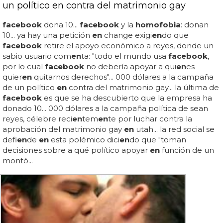
un político en contra del matrimonio gay
facebook
dona 10...
facebook
y la
homofobia
: donan
10... ya hay una petición
en
change exigi
en
do que
facebook
retire el apoyo económico a reyes, donde un
sabio usuario com
en
ta: "todo el mundo usa
facebook
,
por lo cual
facebook
no debería apoyar a qui
en
es
quier
en
quitarnos derechos"... 000 dólares a la campaña
de un político
en
contra del matrimonio gay... la última de
facebook
es que se ha descubierto que la empresa ha
donado 10... 000 dólares a la campaña política de sean
reyes, célebre reci
en
tem
en
te por luchar contra la
aprobación del matrimonio gay
en
utah... la red social se
defi
en
de
en
esta polémico dici
en
do que "toman
decisiones sobre a qué político apoyar
en
función de un
montó...