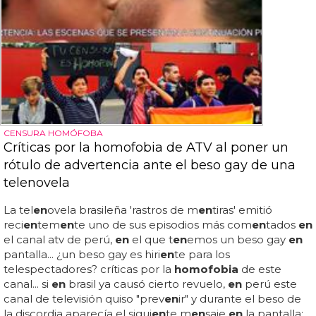
CENSURA HOMÓFOBA
Críticas por la homofobia de ATV al poner un
rótulo de advertencia ante el beso gay de una
telenovela
La tel
en
ovela brasileña 'rastros de m
en
tiras' emitió
reci
en
tem
en
te uno de sus episodios más com
en
tados
en
el canal atv de perú,
en
el que t
en
emos un beso gay
en
pantalla... ¿un beso gay es hiri
en
te para los
telespectadores? críticas por la
homofobia
de este
canal... si
en
brasil ya causó cierto revuelo,
en
perú este
canal de televisión quiso "prev
en
ir" y durante el beso de
la discordia aparecía el sigui
en
te m
en
saje
en
la pantalla: