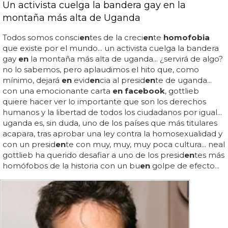
Un activista cuelga la bandera gay en la
montaña más alta de Uganda
Todos somos consci
en
tes de la creci
en
te
homofobia
que existe por el mundo... un activista cuelga la bandera
gay
en
la montaña más alta de uganda... ¿servirá de algo?
no lo sabemos, pero aplaudimos el hito que, como
mínimo, dejará
en
evid
en
cia al presid
en
te de uganda...
con una emocionante carta
en facebook
, gottlieb
quiere hacer ver lo importante que son los derechos
humanos y la libertad de todos los ciudadanos por igual...
uganda es, sin duda, uno de los países que más titulares
acapara, tras aprobar una ley contra la homosexualidad y
con un presid
en
te con muy, muy, muy poca cultura... neal
gottlieb ha querido desafiar a uno de los presid
en
tes más
homófobos de la historia con un bu
en
golpe de efecto...