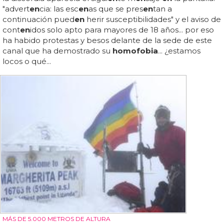
"advert
en
cia: las esc
en
as que se pres
en
tan a
continuación pued
en
herir susceptibilidades" y el aviso de
cont
en
idos solo apto para mayores de 18 años... por eso
ha habido protestas y besos delante de la sede de este
canal que ha demostrado su
homofobia
... ¿estamos
locos o qué...
MÁS DE 5.000 METROS DE ALTURA