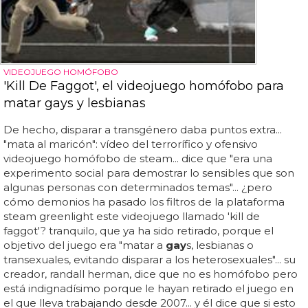
VIDEOJUEGO HOMÓFOBO
'Kill De Faggot', el videojuego homófobo para
matar gays y lesbianas
De hecho, disparar a transgénero daba puntos extra...
"mata al maricón": vídeo del terrorífico y ofensivo
videojuego homófobo de steam... dice que "era una
experimento social para demostrar lo sensibles que son
algunas personas con determinados temas"... ¿pero
cómo demonios ha pasado los filtros de la plataforma
steam greenlight este videojuego llamado 'kill de
faggot'? tranquilo, que ya ha sido retirado, porque el
objetivo del juego era "matar a
gay
s, lesbianas o
transexuales, evitando disparar a los heterosexuales"... su
creador, randall herman, dice que no es homófobo pero
está indignadísimo porque le hayan retirado el juego en
el que lleva trabajando desde 2007... y él dice que si esto