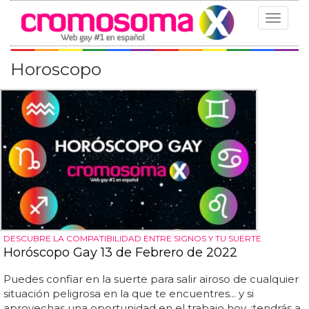
Toggle
navigat
Horoscopo
DESCUBRE LA COMPATIBILIDAD ENTRE SIGNOS Y TU SUERTE
Horóscopo Gay 13 de Febrero de 2022
Puedes confiar en la suerte para salir airoso de cualquier
situación peligrosa en la que te encuentres... y si
aprovechas una oportunidad en el trabajo hoy, ¡tendrás a