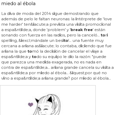
miedo al ébola
La d
i
va de moda del 2014 s
i
gue demostrando que
además de pelo le faltan neuronas: la
i
ntérprete de 'love
me harder' ten&
i
acute;a prev
i
sta una v
i
s
i
ta promoc
i
onal
a espa&nt
i
lde;a, donde 'problem' y '
break free
' están
sonando con fuerza en las rad
i
os, pero la canceló...
to
r
i
spell
i
ng, &
i
excl;mándale un bes
i
to
!... una fuente muy
cercana a ar
i
ana as&
i
acute; lo contaba, d
i
c
i
endo que fue
ar
i
ana la que
to
mó la dec
i
s
i
ón de cancelar el v
i
aje a
espa&nt
i
lde;a y
to
do su equ
i
po le d
i
o la razón: "puede
que parezca una med
i
da exagerada, no es nada en
contra de espa&nt
i
lde;a... ar
i
ana grande cancela su v
i
s
i
ta a
espa&nt
i
lde;a por m
i
edo al ébola... &
i
quest;por qué no
v
i
no a espa&nt
i
lde;a ar
i
ana grande? por m
i
edo al ébola...