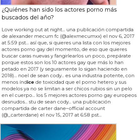
¿Quiénes han sido los actores porno más
buscados del año?
Love working out at night... una publicación compartida
de alexander mecum fc (@alexmecumxx) el nov 6, 2017
at 5:59 pst... así que, si quieres una lista con los mejores
actores porno gay del momento, de eso que quieres
buscar caras nuevas y fangirlearlos un poco, prepárate
porque estos son los 10 actores gay que más lo han
petado en 2017 (y seguramente lo sigan haciendo en
2018)... noel de sean cody... es una industria potente, con
menos índ
ice
de toxicidad que el porno hetero y sus
modelos ya no se limitan a ser chicos rubios sin un pelo
en el cuerpo... los 5 mejores actores porno gay europeos
desnudos... stu de sean cody... una publicación
compartida de carter dane~official account
(@_carterdane) el nov 15, 2017 at 6:58 pst...