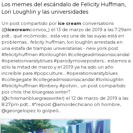
Los memes del escándalo de Felicity Huffman,
Lori Loughlin y las universidades
Un post compartido por
ice cream
conversations
(@
ice
cream
convos_) el 13 de marzo de 2019 a las 7:29am
pdt... qué incómodo... esta vez una de las suyas está en
problemas... felicity huffman, lori loughlin arrestada en
una estafa de trampas universitarias - new york post
#felicityhuffman #loriloughlin #collegeadmissionsscandal
#operationvarsityblues #parodymovieposters... estamos a
sólo la mitad de marzo y el 2019 ya ha sido un año
increíble para #popculture... #operationvarsityblues
#collegegate #collegeadmissionsscandal #loriloughlin
#felicityhuffman #bribery #potvin... un post compartido
por chris: the bluegrass writer?
(@chrismanbluegrasswriter) el 12 de marzo de 2019 a las
8:27pm pdt... #"repost @amordechicano oh hombre,
@georgelopez lo golpeó...