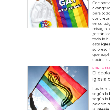
Cocinar v
evangélica
para todo
concreta
en su pá
misoginia
¿están lo
toda la 
esta
igle
sólo eso,
que expli
cocina, cu
POR TU CUL
El ébol
iglesia 
Los homo
según la
según la
palabra d
la
iglesia