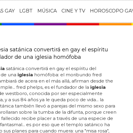
AS GAY
LGBT
MÚSICA
CINE Y TV
HOROSCOPO GA
O
sia satánica convertirá en gay el espíritu
dador de una iglesia homófoba
sia
satánica convertirá en gay el espíritu del
 de una
iglesia
homófoba: el moribundo fred
mbiará de acera en el más allá, afirman desde the
emple... fred phelps, es el fundador de la
iglesia
 de westboro, conocida por ser especialmente
 y a sus 84 años ya le queda poco de vida... la
tánica también llevó a parejas del mismo sexo para
rollaran sobre la tumba de la difunta, porque creen
l fallecido recibe placer a través de una especie de
antasmal... es por eso que el templo satánico ha
 sus planes para cuando muera: una "misa rosa",