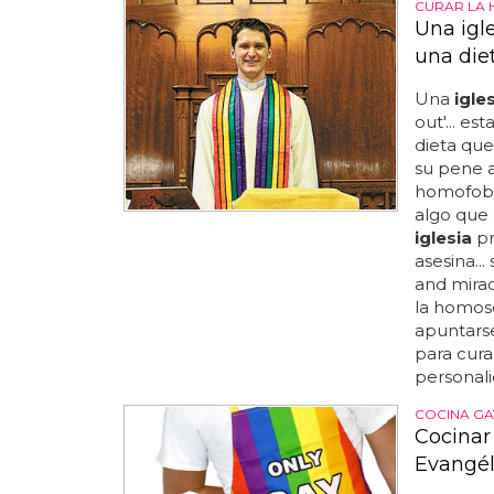
CURAR LA
Una igl
una die
Una
igle
out'... est
dieta que
su pene a
homofobia
algo que 
iglesia
pr
asesina...
and mirac
la homos
apuntarse
para cura
personali
COCINA GA
Cocinar
Evangél