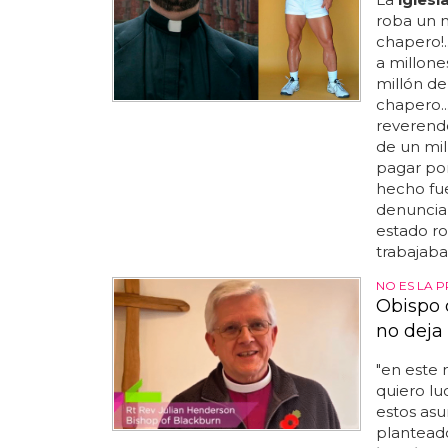
roba un m
chapero!.
a millone
millón de
chapero...
reverendo
de un mil
pagar por
hecho fue
denunciar
estado ro
trabajaba, 
NO ES LA 
Obispo 
no deja
"en este 
quiero lu
estos asun
planteado