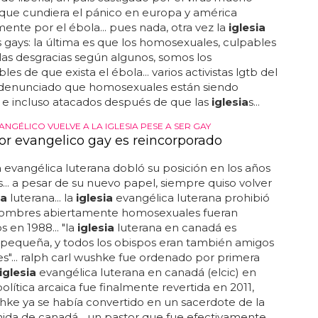
que cundiera el pánico en europa y américa
ente por el ébola... pues nada, otra vez la
iglesia
s gays: la última es que los homosexuales, culpables
las desgracias según algunos, somos los
es de que exista el ébola... varios activistas lgtb del
 denunciado que homosexuales están siendo
 e incluso atacados después de que las
iglesia
s...
NGÉLICO VUELVE A LA IGLESIA PESE A SER GAY
or evangelico gay es reincorporado
a
evangélica luterana dobló su posición en los años
s... a pesar de su nuevo papel, siempre quiso volver
ia
luterana... la
iglesia
evangélica luterana prohibió
hombres abiertamente homosexuales fueran
 en 1988... "la
iglesia
luterana en canadá es
 pequeña, y todos los obispos eran también amigos
s"... ralph carl wushke fue ordenado por primera
iglesia
evangélica luterana en canadá (elcic) en
 política arcaica fue finalmente revertida en 2011,
ke ya se había convertido en un sacerdote de la
ida de canadá... un pastor que fue efectivamente