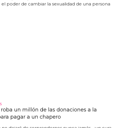
 el poder de cambiar la sexualidad de una persona
S
 roba un millón de las donaciones a la
 para pagar a un chapero
a
no dejará de sorprendernos nunca jamás... ¡un cura