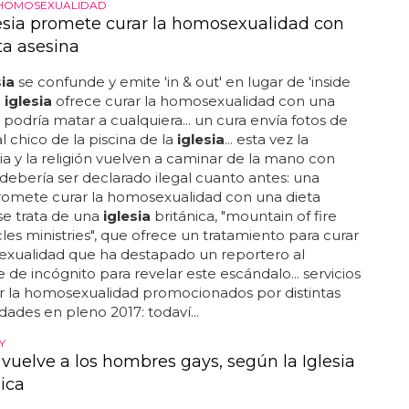
 HOMOSEXUALIDAD
esia promete curar la homosexualidad con
ta asesina
sia
se confunde y emite 'in & out' en lugar de 'inside
a
iglesia
ofrece curar la homosexualidad con una
 podría matar a cualquiera... un cura envía fotos de
l chico de la piscina de la
iglesia
... esta vez la
 y la religión vuelven a caminar de la mano con
debería ser declarado ilegal cuanto antes: una
omete curar la homosexualidad con una dieta
 se trata de una
iglesia
británica, "mountain of fire
les ministries", que ofrece un tratamiento para curar
exualidad que ha destapado un reportero al
 de incógnito para revelar este escándalo... servicios
r la homosexualidad promocionados por distintas
dades en pleno 2017: todaví...
Y
 vuelve a los hombres gays, según la Iglesia
ica