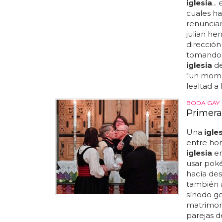
iglesia
..
cuales ha
renunciar
julian he
dirección
tomando..
iglesia
de
"un mome
lealtad a 
BODA GAY
Primera
Una
igle
entre hom
iglesia
en
usar poké
hacía des
también a
sínodo ge
matrimoni
parejas d