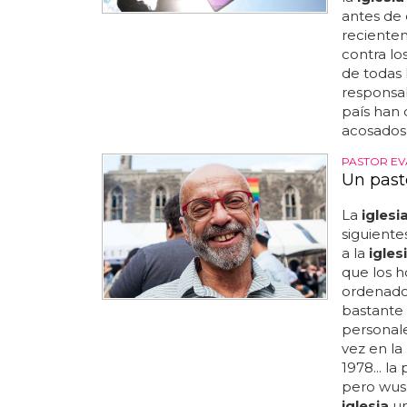
antes de 
recientem
contra lo
de todas 
responsabl
país han
acosados
PASTOR EVA
Un past
La
iglesi
siguiente
a la
igles
que los 
ordenados
bastante
personale
vez en la
1978... la
pero wush
iglesia
un