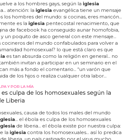
uelve a los hombres gays, según la
iglesia
... atención: la
iglesia
evangélica tiene un mensaje
s los hombres del mundo: si cocinas, eres maricón...
mente es la
iglesia
pentecostal renacimiento, que
gina de facebook ha conseguido aunar homofobia,
 y un poquito de asco general con este mensaje...
s cocineros del mundo confabulados para volver a
humanidad homosexual? lo que está claro es que
sia
es tan absurda como la religión en general... no
 también invitan a participar en un seminario en el
can más a fondo el comentario... “un varón que
ida de los hijos o realiza cualquier otra labor...
PA Y POR LA MÍA
a es culpa de los homosexuales según la
de Liberia
sexuales, causa de todos los males del mundo
iglesia
... el ébola es culpa de los homosexuales
iglesia
de liberia... el ébola existe por nuestra culpa:
e la
iglesia
contra los homosexuales... así lo predica
de liberia, un país castigado por el virus mucho