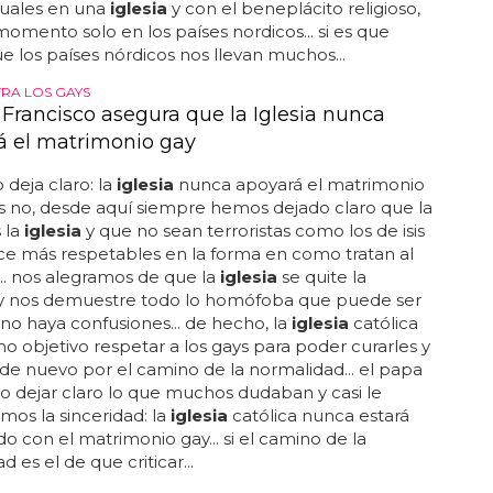
uales en una
iglesia
y con el beneplácito religioso,
omento solo en los países nordicos... si es que
e los países nórdicos nos llevan muchos...
RA LOS GAYS
 Francisco asegura que la Iglesia nunca
á el matrimonio gay
 deja claro: la
iglesia
nunca apoyará el matrimonio
es no, desde aquí siempre hemos dejado claro que la
 la
iglesia
y que no sean terroristas como los de isis
ce más respetables en la forma en como tratan al
... nos alegramos de que la
iglesia
se quite la
y nos demuestre todo lo homófoba que puede ser
no haya confusiones... de hecho, la
iglesia
católica
o objetivo respetar a los gays para poder curarles y
 de nuevo por el camino de la normalidad... el papa
o dejar claro lo que muchos dudaban y casi le
os la sinceridad: la
iglesia
católica nunca estará
o con el matrimonio gay... si el camino de la
 es el de que criticar...