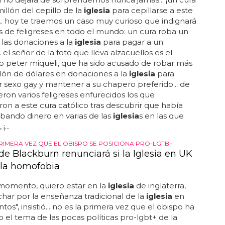
illón del cepillo de la
iglesia
para cepillarse a este
.. hoy te traemos un caso muy curioso que indignará
s de feligreses en todo el mundo: un cura roba un
 las donaciones a la
iglesia
para pagar a un
 el señor de la foto que lleva alzacuellos es el
 peter miqueli, que ha sido acusado de robar más
lón de dólares en donaciones a la
iglesia
para
 sexo gay y mantener a su chapero preferido... de
ron varios feligreses enfurecidos los que
on a este cura católico tras descubrir que había
bando dinero en varias de las
iglesia
s en las que
¡...
PRIMERA VEZ QUE EL OBISPO SE POSICIONA PRO-LGTB+
de Blackburn renunciará si la Iglesia en UK
 la homofobia
momento, quiero estar en la
iglesia
de inglaterra,
char por la enseñanza tradicional de la
iglesia
en
tos", insistió... no es la primera vez que el obispo ha
 el tema de las pocas políticas pro-lgbt+ de la