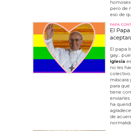
homosex
pero de m
eso de qu
PAPA CONT
El Papa
aceptar
El papa lo
gay... pu
iglesia
es
no les ha
colectivo
máscara 
para que 
tiene com
enviarles
ha querid
agradecem
de acuerd
normalidad