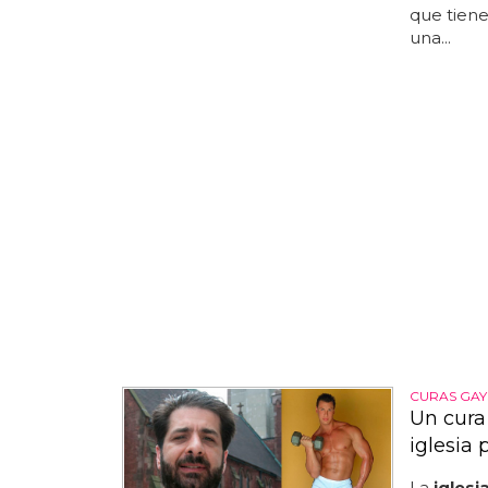
que tiene
una...
CURAS GAY
Un cura
iglesia
La
iglesi