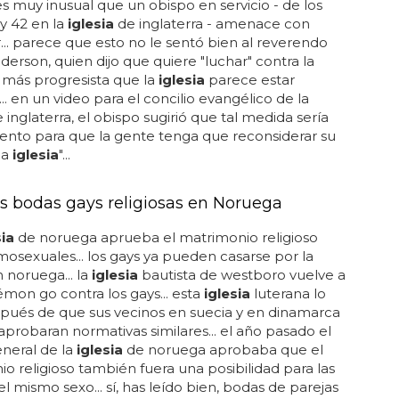
. es muy inusual que un obispo en servicio - de los
y 42 en la
iglesia
de inglaterra - amenace con
... parece que esto no le sentó bien al reverendo
nderson, quien dijo que quiere "luchar" contra la
 más progresista que la
iglesia
parece estar
. en un video para el concilio evangélico de la
 inglaterra, el obispo sugirió que tal medida sería
nto para que la gente tenga que reconsiderar su
la
iglesia
"...
s bodas gays religiosas en Noruega
sia
de noruega aprueba el matrimonio religioso
osexuales... los gays ya pueden casarse por la
 noruega... la
iglesia
bautista de westboro vuelve a
mon go contra los gays... esta
iglesia
luterana lo
pués de que sus vecinos en suecia y en dinamarca
probaran normativas similares... el año pasado el
neral de la
iglesia
de noruega aprobaba que el
o religioso también fuera una posibilidad para las
el mismo sexo... sí, has leído bien, bodas de parejas