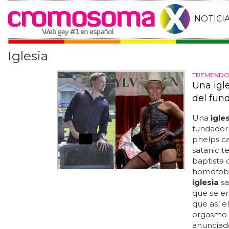
NOTICI
Iglesia
TREMEND
Una igle
del fun
Una
igle
fundador
phelps ca
satanic t
baptista
homófoba,
iglesia
sa
que se en
que así e
orgasmo f
anunciado