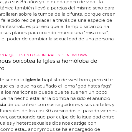
 y a sus 84 años ya le queda poco de vida... la
tánica también llevó a parejas del mismo sexo para
rollaran sobre la tumba de la difunta, porque creen
l fallecido recibe placer a través de una especie de
antasmal... es por eso que el templo satánico ha
 sus planes para cuando muera: una "misa rosa",
 el poder de cambiar la sexualidad de una persona
N PIQUETES EN LOS FUNERALES DE NEWTOWN
us boicotea la Iglesia homófoba de
ro
te suena la
iglesia
baptista de westboro, pero si te
ue es la que ha acuñado el lema "god hates fags"
a a los maricones) puede que te suenen un poco
 que ha hecho estallar la bomba ha sido el anuncio
sia
de boicotear con sus seguidores y sus carteles y
s funerales de los casi 30 asesinados el pasado viernes
wn, asegurando que por culpa de la igualdad entre
les y heterosexuales dios nos castiga con
s como esta... anonymous se ha encargado de