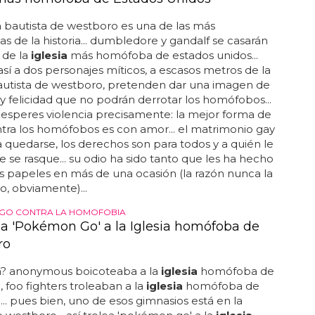
a
bautista de westboro es una de las más
 de la historia... dumbledore y gandalf se casarán
 de la
iglesia
más homófoba de estados unidos...
sí a dos personajes míticos, a escasos metros de la
utista de westboro, pretenden dar una imagen de
y felicidad que no podrán derrotar los homófobos...
o esperes violencia precisamente: la mejor forma de
tra los homófobos es con amor... el matrimonio gay
a quedarse, los derechos son para todos y a quién le
e se rasque... su odio ha sido tanto que les ha hecho
s papeles en más de una ocasión (la razón nunca la
o, obviamente)...
GO CONTRA LA HOMOFOBIA
lea 'Pokémon Go' a la Iglesia homófoba de
ro
a? anonymous boicoteaba a la
iglesia
homófoba de
 foo fighters troleaban a la
iglesia
homófoba de
.. pues bien, uno de esos gimnasios está en la