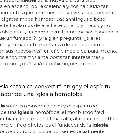
en español por excelencia y nos ha traído tan
omentos que tenemos que volver a recuperarla...
peligrosa moda homosexual: annilingus o beso
 ya te hablamos de ella hace un año y medio y no
olvidarla... ¿un homosexual tiene menos esperanza
ue un fumador?... y la gran pregunta: ¿si eres
l y fumador tu esperanza de vida es ínfima?...
on sus nuevos hits? un año y medio da para mucho,
os encontramos ante posts tan interesantes y
s como... ¿qué será lo próximo, descubrir el
O
sia satánica convertirá en gay el espíritu
dador de una iglesia homófoba
sia
satánica convertirá en gay el espíritu del
 de una
iglesia
homófoba: el moribundo fred
mbiará de acera en el más allá, afirman desde the
emple... fred phelps, es el fundador de la
iglesia
 de westboro, conocida por ser especialmente