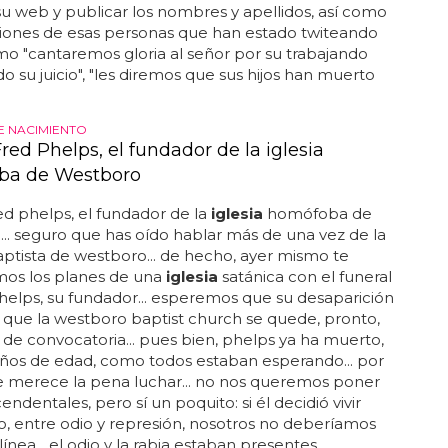
u web y publicar los nombres y apellidos, así como
ciones de esas personas que han estado twiteando
o "cantaremos gloria al señor por su trabajando
o su juicio", "les diremos que sus hijos han muerto
DE NACIMIENTO
ed Phelps, el fundador de la iglesia
ba de Westboro
d phelps, el fundador de la
iglesia
homófoba de
.. seguro que has oído hablar más de una vez de la
ptista de westboro... de hecho, ayer mismo te
os los planes de una
iglesia
satánica con el funeral
helps, su fundador... esperemos que su desaparición
a que la westboro baptist church se quede, pronto,
 de convocatoria... pues bien, phelps ya ha muerto,
años de edad, como todos estaban esperando... por
e merece la pena luchar... no nos queremos poner
endentales, pero sí un poquito: si él decidió vivir
 entre odio y represión, nosotros no deberíamos
línea... el odio y la rabia estaban presentes...