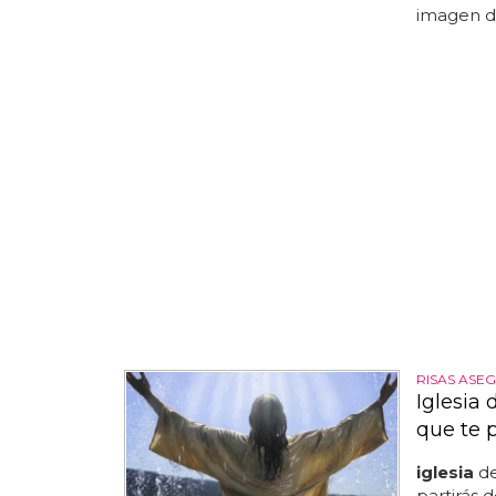
imagen d
RISAS ASE
Iglesia
que te p
iglesia
de
partirás de