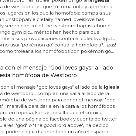
 westboro... así trolea 'pokémon go' a la
iglesia
 de westboro, así que tú toma nota y aprende a
 los lugares en los que la homofobia campa a sus
 an unstoppable clefairy named loveislove has
y seized control of the westboro baptist church
go gym pic... méritos han hecho para que
os a sus provocaciones contra el colectivo lgbt...
mo usar 'pokémon go' contra la homofobia?... ¡zas!
cómo trolear a los homófobos con pokémon go...
la con el mensaje "God loves gays" al lado
glesia homófoba de Westboro
 con el mensaje "god loves gays" al lado de la
iglesia
de westboro... compran una valla al lado de la
mófoba de westboro para poner el mensaje "god
s"... maravilla para darle en la cara a los homófobos
ro en topeka, kansas: resulta que el cómico
ble de una página de facebook y cuenta de twitter
ares, "god" o "the good lord above", ha pedido
ra poder pagar durante todo un año el espacio