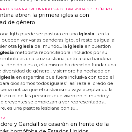
RA LESBIANA ABRE UNA IGLESIA DE DIVERSIDAD DE GÉNERO
ntina abren la primera iglesia con
dad de género
sona lgtb puede ser pastora en una
iglesia
... en la
 pueden ver varias banderas lgtb, el resto es igual al
ier otra
iglesia
del mundo... la
iglesia
en cuestion
iglesia
metodista reconciliadora, incluidos por su
u simbolo es una cruz cristiana junto a una bandera
ris... debido a esto, ella misma ha decidido fundar una
 diversidad de género... y siempre ha hechado en
iglesia
en argentina que fuera inclusiva con todo el
para dios somos todos iguales”, así reza el credo de
buena noticia que el cristianismo vaya aceptando la
d sexual de las personas que viven en el mundo y
o creyentes se empiezan a ver representados...
re, es una pastora lesbiana con su...
MOR
ore y Gandalf se casarán en frente de la
 más homófoba de Estados Unidos