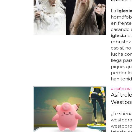
La
iglesi
homófobas
en frente
casando a
iglesia
ba
robustez 
eso sí, n
lucha con
llega par
pique, qu
perder lo
han tenid
POKÉMON 
Así tro
Westbo
¿te suen
westboro,
westboro.