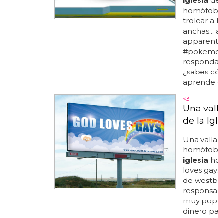
iglesia
de
homófoba
trolear a
anchas...
apparentl
#pokemon
respondam
¿sabes có
aprende 
<3
Una val
de la I
Una valla
homófoba 
iglesia
ho
loves gay
de westbo
responsa
muy popul
dinero pa