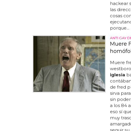
hackear s
las direc
cosas com
ejecutand
porque...
ANTI GAY 
Muere Fr
homófo
Muere fre
westboro.
iglesia
ba
contábam
de fred p
sirva par
sin poder
a los 84 
eso sí qu
muy trasc
amargado,
seguir su 