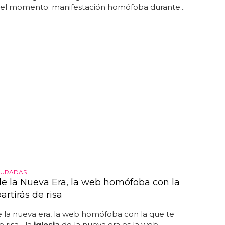
el momento: manifestación homófoba durante...
GURADAS
 de la Nueva Era, la web homófoba con la
artirás de risa
 la nueva era, la web homófoba con la que te
 risa... la
iglesia
de la nueva era es la web