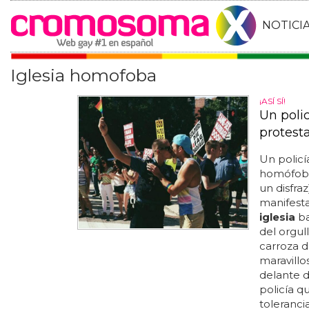
NOTICI
Iglesia homofoba
¡ASÍ SÍ!
Un poli
protest
Un policí
homófoba
un disfra
manifest
iglesia
ba
del orgul
carroza d
maravillo
delante de
policía q
tolerancia