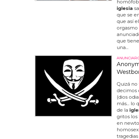
homófoba,
iglesia
sa
que se en
que así e
orgasmo f
anunciado
que tiene
una...
ANUNCIARO
Anonymo
Westbo
Quizá no 
decimos q
(dios odi
más... lo
de la
igle
gritos lo
en newto
homosexua
tragedia