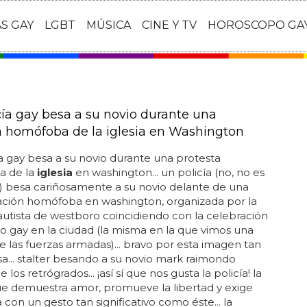
AS GAY
LGBT
MÚSICA
CINE Y TV
HOROSCOPO GA
cía gay besa a su novio durante una
a homófoba de la iglesia en Washington
a gay besa a su novio durante una protesta
 de la
iglesia
en washington... un policía (no, no es
z) besa cariñosamente a su novio delante de una
ación homófoba en washington, organizada por la
utista de westboro coincidiendo con la celebración
lo gay en la ciudad (la misma en la que vimos una
e las fuerzas armadas)... bravo por esta imagen tan
sa... stalter besando a su novio mark raimondo
 los retrógrados... ¡así sí que nos gusta la policía! la
ue demuestra amor, promueve la libertad y exige
 con un gesto tan significativo como éste... la