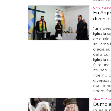
UNA PASTO
En Arge
diversi
“una per
iglesia
se
de cualqu
se llama
gracia, s
del arcoi
iglesia
de
falta una
mundo... 
noemi... 
diversida
que siend
noemi far
VIVA EL A
Dumbled
Iglesia