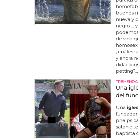
homófoba 
buenos m
nueva y 
negro ...
podemos 
de vida q
homosexua
¿cuáles s
y ahora n
didáctico
petting?...
TREMEND
Una igle
del fun
Una
igle
fundador
phelps ca
satanic t
baptista