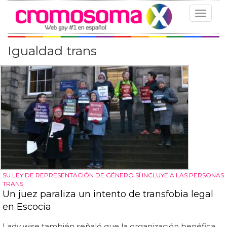
Toggle
navigat
Igualdad trans
SU LEY DE REPRESENTACIÓN DE GÉNERO SÍ INCLUYE A LAS PERSONAS
TRANS
Un juez paraliza un intento de transfobia legal
en Escocia
Lady wise también señaló que la organización benéfica