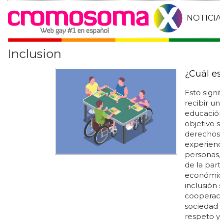
NOTICI
Inclusion
¿Cuál es
Esto sign
recibir u
educación
objetivo 
derechos,
experienci
personas,
de la part
económica,
inclusión 
cooperaci
sociedad 
respeto y