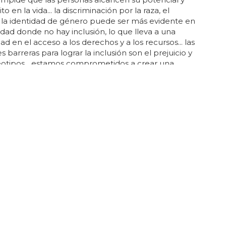
to en la vida... la discriminación por la raza, el
 la identidad de género puede ser más evidente en
dad donde no hay inclusión, lo que lleva a una
ad en el acceso a los derechos y a los recursos... las
s barreras para lograr la inclusión son el prejuicio y
eotipos... estamos comprometidos a crear una
que abrace y respete la diversidad, que elimine la
ación y proporcione igualdad de oportunidades...
somos inclusivos y cuando no?en españa, somos
s cuando nos abrimos a todas las personas...
 el Rainbow Washing?
tica ayuda a las empresas a mostrar que están
idas con los valores de la diversidad, la igualdad y
ión, lo que puede ayudarlas a atraer a una base de
más amplia y diversa... aunque el rainbow washing se
uenas intenciones y es una forma de apoyar a las
 también se ha criticado porque algunos creen que
esas están usando la diversidad como una
ta de marketing para obtener beneficios... rainbow