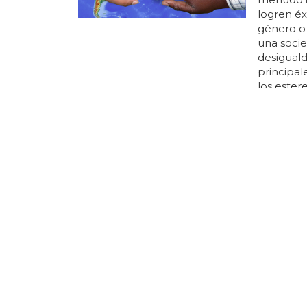
logren éxi
género o
una socie
desiguald
principale
los ester
sociedad 
discrimin
¿cuándo 
inclusivo
¿Qué es
Esta prác
compromet
la inclus
clientes 
usa con b
minorías,
las empr
herramien