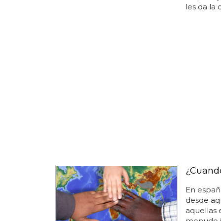
les da la 
¿Cuando
En españa
desde aqu
aquellas 
menudo i