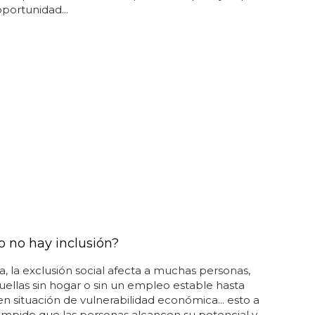
oportunidad...
 no hay inclusión?
, la exclusión social afecta a muchas personas,
ellas sin hogar o sin un empleo estable hasta
en situación de vulnerabilidad económica... esto a
mpide que las personas alcancen su potencial y