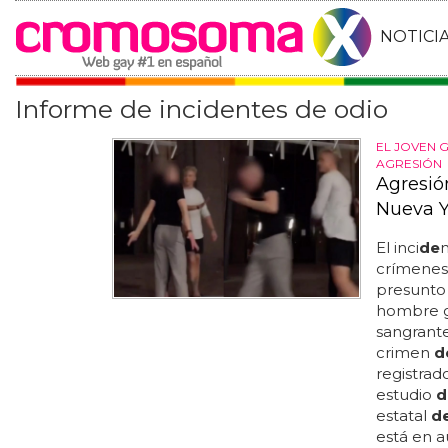
NOTICI
Informe de incidentes de odio
EL JOVEN 
AGRESIÓN
Agresió
Nueva Y
El inci
de
n
crímene
presunto
hombre ga
sangrant
crimen
d
registrad
estudio
d
estatal
d
está en a