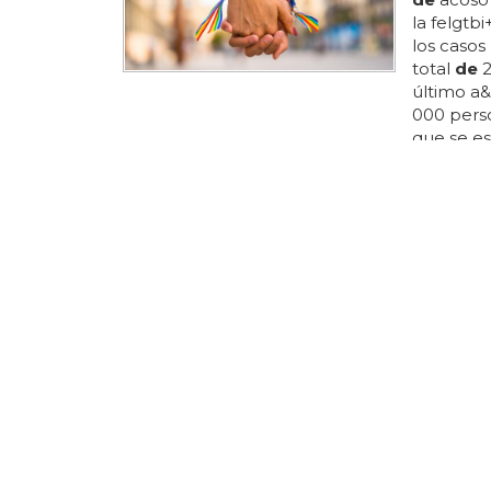
la felgtbi
los casos
total
de
2
último a&
000 pers
que se e
% frente 
infra
de
nu
que se b
de
tecta 
de
alguna
EL PARTID
ORGULLO
Ciudada
También 
una estru
testimon
al ministr
dimisión
odio
haci