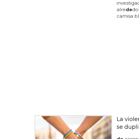
investigac
alre
de
do
camisa b
La viol
se dupl
de
acoso 