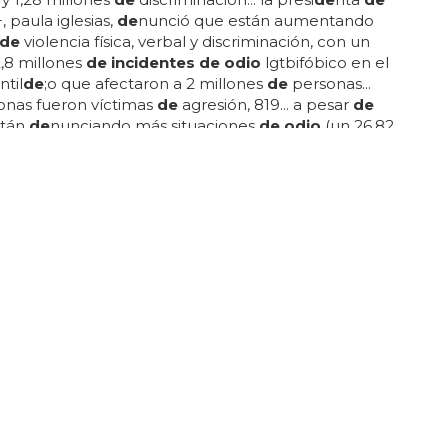
+, paula iglesias,
de
nunció que están aumentando
de
violencia física, verbal y discriminación, con un
,8 millones
de incidentes de odio
lgtbifóbico en el
ntil
de
;o que afectaron a 2 millones
de
personas...
onas fueron víctimas
de
agresión, 819... a pesar
de
stán
de
nunciando más situaciones
de odio
(un 26,82
al 16,5 %
de
l a&ntil
de
;o anterior), el nivel
de
ncia sigue siendo alarmantemente alto... el estudio,
asa en encuestas a 800 personas
de
l colectivo lgtbi,
factores
de
riesgo que aumentan la vulnerabilidad
s víctimas, como aquellos con bajos ingresos...
O NARANJA PIDE QUE SE ACLARE EL INFORME POLICIAL DEL
nos pide aclaraciones a Marlaska
ha afirmado que el
informe
carecía
de
firma, con
ctura en la que no estaban recogidos los
ios
de
los agentes que los escoltaron... ya se apuntó
o cuando salió a la luz el
informe
, incluso se pidió su
 puesto que aquel suceso provoco un aumento
de
a la formación naranja... recordamos que los