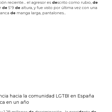
ión reciente... el agresor es
de
scrito como rubio,
de
r
de
5'9
de
altura, y fue visto por última vez con una
lanca
de
manga larga, pantalones...
encia hacia la comunidad LGTBI en España
ica en un año
y 1,28 millones
de
discriminación... la presi
de
nta
de