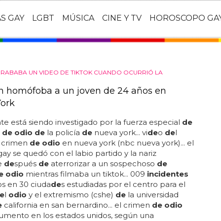
AS GAY
LGBT
MÚSICA
CINE Y TV
HOROSCOPO GA
GRABABA UN VIDEO DE TIKTOK CUANDO OCURRIÓ LA
n homófoba a un joven de 24 años en
ork
te está siendo investigado por la fuerza especial
de
s
de odio de
la policía
de
nueva york... vi
de
o
de
l
 crimen
de odio
en nueva york (nbc nueva york)... el
y se quedó con el labio partido y la nariz
e
de
spués
de
aterrorizar a un sospechoso
de
e odio
mientras filmaba un tiktok... 009
incidentes
os en 30 ciuda
de
s estudiadas por el centro para el
e
l
odio
y el extremismo (cshe)
de
la universidad
e
california en san bernardino... el crimen
de odio
umento en los estados unidos, según una