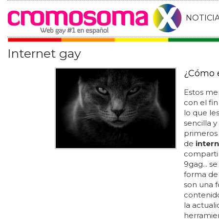
NOTICI
Internet gay
¿Cómo 
Estos me
con el fi
lo que le
sencilla y
primeros
de
inter
compartir
9gag... s
forma de
son una f
contenido
la actual
herramie