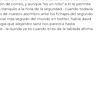
ión de correo, y aunque "es un rollo" a él le permite
 tranquilo a la hora de la seguridad... cuando todavía
s de nuestro asombro ante los fichajes del segundo
licial más seguido del mundo en twitter, habla david
logra que alejandro sanz nos parezca hasta
te... la guinda ya es cuando el ex de la tablada afirma
a policía en las redes sociales por los consejos tan
e dan a la gente... ¡y olé!... te dejamos con uno de
ejos tan útiles y con el vídeo de bisbal demostrando
biduría...
or tienda de camisetas del mundo
rar por
internet
es lo mejor que se ha inventado en
ia del comercio, sólo tienes que medirte un poquito
asar la visa... eso sí, mira bien primero cuál es tu
 luego lo decir : "si es que lo de comprar por
ya sabía yo que no... hay para nostálgicos de los
os, para idealistas y para fans de lost... pues también
... 95 dólares, unos 15 euritos... ¿qué más se puede
e sean baratas... ¿que qué tal? fenomenal... quedan