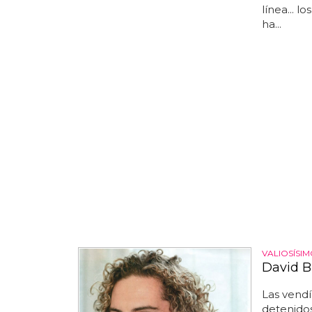
línea... 
ha...
VALIOSÍSI
David B
Las vend
detenido