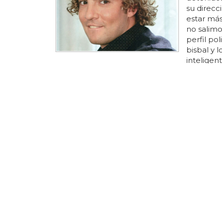
su direcc
estar más
no salimo
perfil po
bisbal y 
inteligen
seguir a l
buenos qu
esos cons
toda su sa
Las mej
No, comp
la histor
antes de p
talla para
internet
videojueg
lo son, 19
pedir? qu