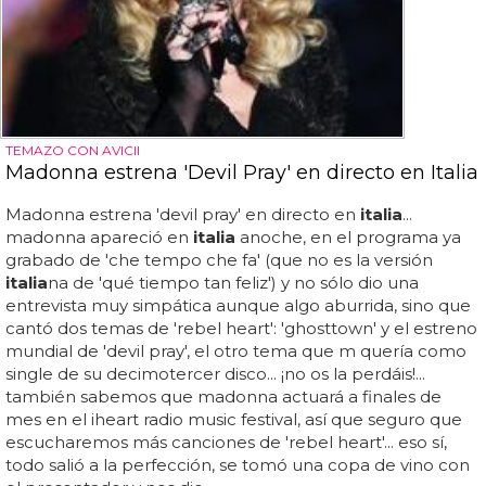
TEMAZO CON AVICII
Madonna estrena 'Devil Pray' en directo en Italia
Madonna estrena 'devil pray' en directo en
italia
...
madonna apareció en
italia
anoche, en el programa ya
grabado de 'che tempo che fa' (que no es la versión
italia
na de 'qué tiempo tan feliz') y no sólo dio una
entrevista muy simpática aunque algo aburrida, sino que
cantó dos temas de 'rebel heart': 'ghosttown' y el estreno
mundial de 'devil pray', el otro tema que m quería como
single de su decimotercer disco... ¡no os la perdáis!...
también sabemos que madonna actuará a finales de
mes en el iheart radio music festival, así que seguro que
escucharemos más canciones de 'rebel heart'... eso sí,
todo salió a la perfección, se tomó una copa de vino con