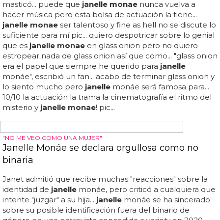
ELLIE GOULDING SUBE POR SORPRESA
Carly Rae Jepsen sigue dominando el Billboard
Hot 100
F/
janelle monae
, "we are young" (=)... con
janelle monae
y nicki minaj mantienen también sus posiciones y david
guetta consigue, casi un año más tarde, colocar 'titanium'
con sia en el top 10... carly rae jepsen ya tiene el cartelito
de "canción del verano" con su insulsa pero pegadiza 'call
me maybe', que sigue en el 1 y no tiene intención de
bajar, de la misma forma que maroon 5 y gotye se
postulan como asiduos a los chiringuitos veraniegos... un
single que tiene más de un año, 'lights', de la reedición de
su álbum con el mismo nombre, escala posiciones hasta
el top 10... gotye f/ kimbra, "somebody that i used to