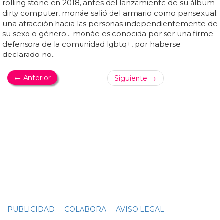
película Glass Onion
janelle monae
es una visión... wow
janelle monae
es
realmente buena en glass onion...
janelle
monáe no sólo
masticó... puede que
janelle monae
nunca vuelva a
hacer música pero esta bolsa de actuación la tiene...
janelle monae
ser talentoso y fine as hell no se discute lo
suficiente para mí pic... quiero despotricar sobre lo genial
que es
janelle monae
en glass onion pero no quiero
estropear nada de glass onion así que como... "glass onion
era el papel que siempre he querido para
janelle
monáe", escribió un fan... acabo de terminar glass onion y
lo siento mucho pero
janelle
monáe será famosa para...
10/10 la actuación la trama la cinematografía el ritmo del
misterio y
janelle monae
! pic...