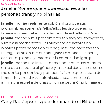
DIVAS DE SUPER BOWL
Madonna, en el anuncio de Pepsi de la Super
Bowl 2016
¿qué te parece? ¿cuándo actuará
janelle
monáe en la
super bowl?... el anuncio de pepsi lo protagoniza la
fantástica
janelle
monáe, haciendo un viaje a través del
tiempo en tan solo 39 segundos... vídeo: ¡madonna en el
anuncio de pepsi para la super bowl 2016!... en la
actuación del intermedio tendremos en esta ocasión a
beyoncé ¿y rihanna? con coldplay en la super bowl 2016...