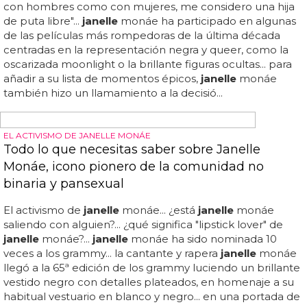
discriminación, el odio, la violencia", dijo, "y por eso cuando
nos levantamos, cuando mi gente, cuando os levantáis, y
lucháis por otros grupos marginados, cuando lucháis para
proteger a los bebés y las vidas inocentes en gaza, yo
estoy con vosotros... estoy orgulloso de estar con
vosotros... y estáis luchando para proteger a nuestros
bebés en sudán y darfur... cuando lucháis para proteger a
los sin techo o a las personas desplazadas por sus
gobiernos en otros países, estoy...
"SE TRAGÓ EL PAPEL"
Janelle Monáe sorprende con su personaje en la