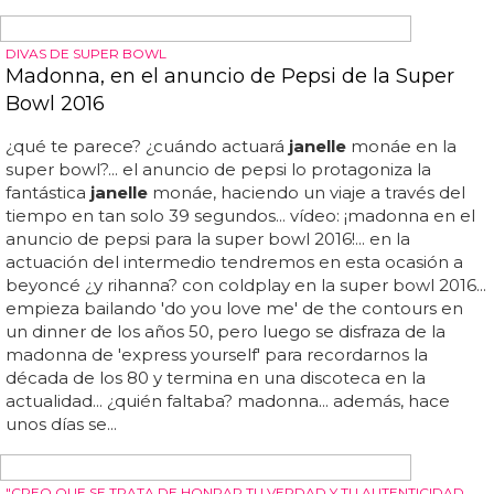
ESTARÁ BASADO EN SU ÁLBUM "DIRTY COMPUTER"
Janelle Monáe lanzará un nuevo libro de ciencia
ficción queer
janelle
monáe dice que la gente no debe sentirse
"presionada" para salir del armario...
janelle
monáe
publica un nuevo libro de ciencia ficción queer basado
en uno de sus icónicos álbumes...
monae
añadió: "[algo]
con lo que me identifico más que nunca es el concepto
de entrar -y que la gente entre en tu vida- y no salir del
armario... incluye los sencillos "make me feel", "django
jane" y "i like that", así como colaboraciones con grimes,
zoë kravitz y pharrell... el álbum visual, en el que la
cantante pansexual interpreta a un androide queer que
se resiste a un régimen distópico, está siendo
reimaginado en una colección de cuentos... dirty
computer, el tercer álbum de estudio de moná...