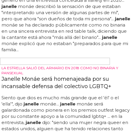
know" (=)... aquí tienes el top 10 completo... ellie goulding,
"lights" (=)... la lista termina con el 'scream'...
JANELLE MONÁE PRONUNCIÓ UN EMOTIVO DISCURSO EN EL FESTIVAL
DE MÚSICA OUTLOUD DE WEHO PRIDE EL PASADO FIN DE SEMANA.
Escucha el conmovedor discurso de Janelle
Monáe en el Orgullo: 'Estoy contigo'
janelle
monáe pronunció un emotivo discurso en el
festival de música outloud de weho pride el pasado fin de
semana... en este país, y al otro lado del charco, y en otros
países, entendemos profundamente la injusticia, la