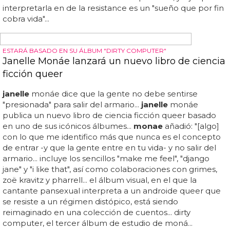
de no binaria...
janelle
monáe, cindi mayweather?????
(@
janelle
monae
) 4 de mayo de 2022...
janelle
monáe
interpretará a baker en de la resistance y también
actuará como productora del programa a través de su
propio estudio, wondaland pictures...
janelle
monáe
interpretará a la intérprete de jazz bisexual, activista de
los derechos civiles y espía de la resistencia francesa de la
segunda guerra mundial, josephine baker, en una nueva
e impactante serie de televisión... tras el anuncio, monáe
describió a baker como su "héroe" personal, y dijo que
interpretarla en de la resistance es un "sueño que por fin
cobra vida"...