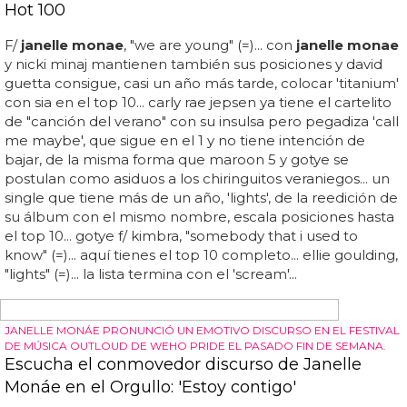
empieza bailando 'do you love me' de the contours en
un dinner de los años 50, pero luego se disfraza de la
madonna de 'express yourself' para recordarnos la
década de los 80 y termina en una discoteca en la
actualidad... ¿quién faltaba? madonna... además, hace
unos días se...
"CREO QUE SE TRATA DE HONRAR TU VERDAD Y TU AUTENTICIDAD,
SEA COMO SEA"
Janelle Monáe quiere que escuches a las
personas trans y no binarias