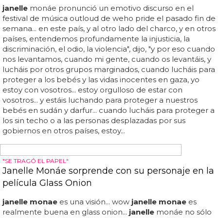
janelle
monáe realmente subió ahí dijo que sus
pronombres son ella/él/ellos/ellos les dijo que es no
binaria y queer... al abrir su discurso, la estrella dijo: "soy
janelle
monáe y mis pronombres son she/her, they/them,
y free ass motherf****r... el aumento de actores no
binarios prominentes en el cine y la tv me hace tan tan
feliz:))))) también me encanta
janelle
monáe... la actriz,
cantante, pionera y madre de la comunidad lgbtq+
janelle
monáe nos insta a todos a abrir nuestras mentes
en lo que respecta al género y la sexualidad... así es como
me siento por dentro y por fuera'"... "creo que se trata de
honrar tu verdad y tu autenticidad, sea como sea",
afirma... la estrella de glass onion se declaró no binaria el...