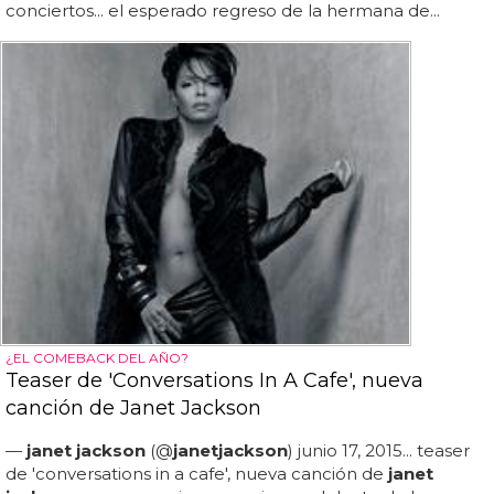
conciertos... el esperado regreso de la hermana de...
¿EL COMEBACK DEL AÑO?
Teaser de 'Conversations In A Cafe', nueva
canción de Janet Jackson
—
janet jackson
(@
janet
jackson
) junio 17, 2015... teaser
de 'conversations in a cafe', nueva canción de
janet