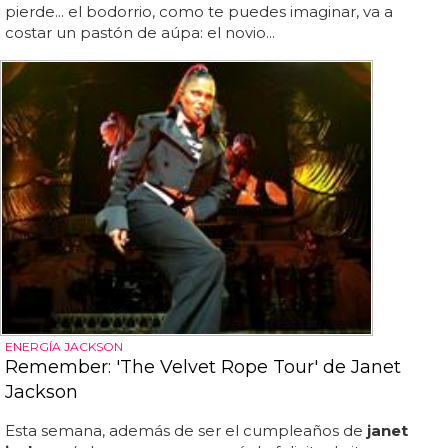
pierde... el bodorrio, como te puedes imaginar, va a
costar un pastón de aúpa: el novio...
ENERGÍA JACKSON
Remember: 'The Velvet Rope Tour' de Janet
Jackson
Esta semana, además de ser el cumpleaños de
janet