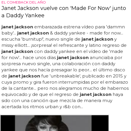
EL COMEBACK DEL AÑO
Janet Jackson vuelve con 'Made For Now' junto
a Daddy Yankee
janet jackson
embarazada estrena vídeo para 'dammn
baby'...
janet jackson
& daddy yankee - made for now...
escucha 'burnitup!', nuevo single de
janet jackson
y
missy elliott... ¡sorpresa! el refrescante y latino regreso de
janet jackson
con daddy yankee en el vídeo de 'made
for now'... hace unos días
janet jackson
anunciaba por
sorpresa nuevo single, una colaboración con daddy
yankee que nos hacía presagiar lo peor... el último disco
de
janet jackson
fue 'unbreakable', publicado en 2015 y
cuya promo y gira fueron interrumpidas por el embarazo
de la cantante... pero nos alegramos mucho de habernos
equivocado y de que el regreso de
janet jackson
haya
sido con una canción que mezcla de manera muy
acertada los ritmos urban y r&b con...