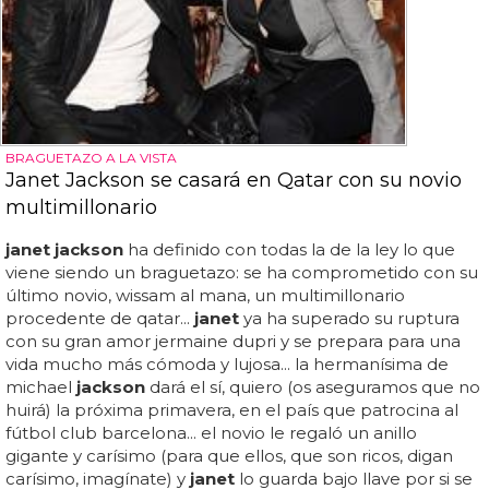
BRAGUETAZO A LA VISTA
Janet Jackson se casará en Qatar con su novio
multimillonario
janet jackson
ha definido con todas la de la ley lo que
viene siendo un braguetazo: se ha comprometido con su
último novio, wissam al mana, un multimillonario
procedente de qatar...
janet
ya ha superado su ruptura
con su gran amor jermaine dupri y se prepara para una
vida mucho más cómoda y lujosa... la hermanísima de
michael
jackson
dará el sí, quiero (os aseguramos que no
huirá) la próxima primavera, en el país que patrocina al
fútbol club barcelona... el novio le regaló un anillo
gigante y carísimo (para que ellos, que son ricos, digan
carísimo, imagínate) y
janet
lo guarda bajo llave por si se