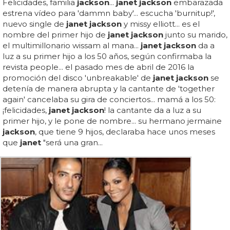
Felicidades, familia
jackson
...
janet jackson
embarazada
estrena vídeo para 'dammn baby'... escucha 'burnitup!',
nuevo single de
janet jackson
y missy elliott... es el
nombre del primer hijo de
janet jackson
junto su marido,
el multimillonario wissam al mana...
janet jackson
da a
luz a su primer hijo a los 50 años, según confirmaba la
revista people... el pasado mes de abril de 2016 la
promoción del disco 'unbreakable' de
janet jackson
se
detenía de manera abrupta y la cantante de 'together
again' cancelaba su gira de conciertos... mamá a los 50:
¡felicidades,
janet jackson
! la cantante da a luz a su
primer hijo, y le pone de nombre... su hermano jermaine
jackson
, que tiene 9 hijos, declaraba hace unos meses
que
janet
"será una gran...