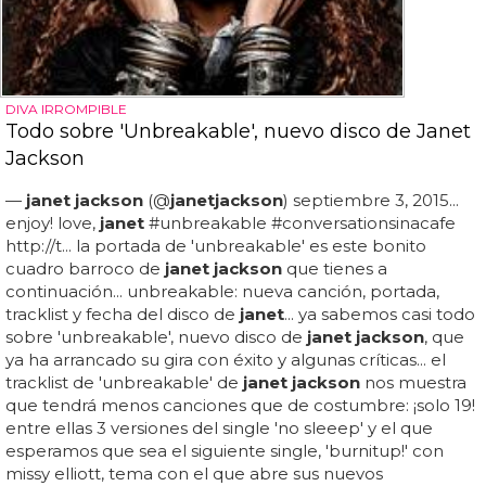
DIVA IRROMPIBLE
Todo sobre 'Unbreakable', nuevo disco de Janet
Jackson
—
janet jackson
(@
janet
jackson
) septiembre 3, 2015...
enjoy! love,
janet
#unbreakable #conversationsinacafe
http://t... la portada de 'unbreakable' es este bonito
cuadro barroco de
janet jackson
que tienes a
continuación... unbreakable: nueva canción, portada,
tracklist y fecha del disco de
janet
... ya sabemos casi todo
sobre 'unbreakable', nuevo disco de
janet jackson
, que
ya ha arrancado su gira con éxito y algunas críticas... el
tracklist de 'unbreakable' de
janet jackson
nos muestra
que tendrá menos canciones que de costumbre: ¡solo 19!
entre ellas 3 versiones del single 'no sleeep' y el que
esperamos que sea el siguiente single, 'burnitup!' con
missy elliott, tema con el que abre sus nuevos