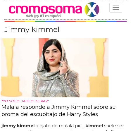
Toggle
navigat
Jimmy kimmel
"YO SOLO HABLO DE PAZ"
Malala responde a Jimmy Kimmel sobre su
broma del escupitajo de Harry Styles
jimmy kimmel
aléjate de malala pic...
kimmel
suele ser