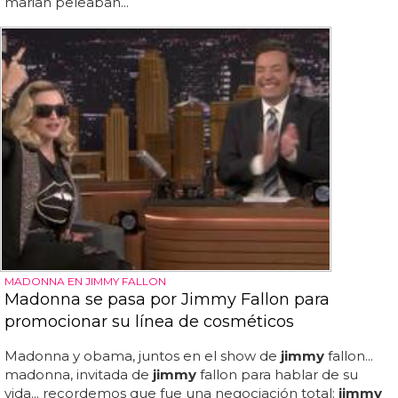
mariah peleaban...
MADONNA EN JIMMY FALLON
Madonna se pasa por Jimmy Fallon para
promocionar su línea de cosméticos
Madonna y obama, juntos en el show de
jimmy
fallon...
madonna, invitada de
jimmy
fallon para hablar de su
vida... recordemos que fue una negociación total:
jimmy