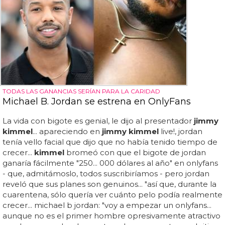
TODAS LAS GANANCIAS SERÍAN PARA LA CARIDAD
Michael B. Jordan se estrena en OnlyFans
La vida con bigote es genial, le dijo al presentador
jimmy
kimmel
... apareciendo en
jimmy kimmel
live!, jordan
tenía vello facial que dijo que no había tenido tiempo de
crecer...
kimmel
bromeó con que el bigote de jordan
ganaría fácilmente "250... 000 dólares al año" en onlyfans
- que, admitámoslo, todos suscribiríamos - pero jordan
reveló que sus planes son genuinos... "así que, durante la
cuarentena, sólo quería ver cuánto pelo podía realmente
crecer... michael b jordan: "voy a empezar un onlyfans...
aunque no es el primer hombre opresivamente atractivo