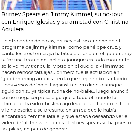
Britney Spears en Jimmy Kimmel, su no-tour
con Enrique Iglesias y su amistad con Christina
Aguilera
En otro orden de cosas, britney estuvo anoche en el
programa de
jimmy kimmel
, como penélope cruz, y
cantó los tres temas ya habituales... uno en el que britney
sufre una broma de 'jackass' (aunque en todo momento
se la ve muy tranquila) y otro en el que ella y
jimmy
se
hacen sendos tatuajes... primero fue la actuación en
'good morning america' en la que sorprendió cantando
unos versos de 'hold it against me' en directo aunque
siguió con su ya típica rutina de no-baile... luego anunció
como mega sorpresa algo que a todo el mundo le
chirriaba... ha sido christina aguilera la que ha roto el hielo
y le ha escrito a su presunta ex amiga que le había
encantado 'femme fatale' y que estaba deseando ver el
vídeo de 'till the world ends'... britney spears se ha puesto
las pilas y no para de generar...