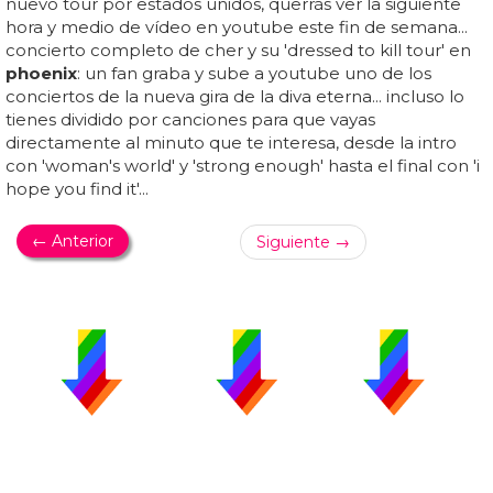
nuevo tour por estados unidos, querrás ver la siguiente
hora y medio de vídeo en youtube este fin de semana...
concierto completo de cher y su 'dressed to kill tour' en
phoenix
: un fan graba y sube a youtube uno de los
conciertos de la nueva gira de la diva eterna... incluso lo
tienes dividido por canciones para que vayas
directamente al minuto que te interesa, desde la intro
con 'woman's world' y 'strong enough' hasta el final con 'i
hope you find it'...
← Anterior
Siguiente →