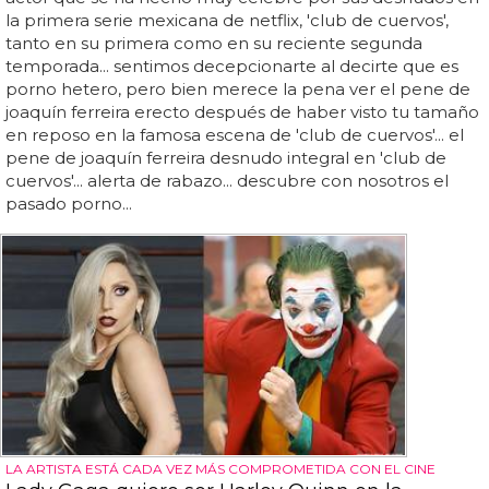
la primera serie mexicana de netflix, 'club de cuervos',
tanto en su primera como en su reciente segunda
temporada... sentimos decepcionarte al decirte que es
porno hetero, pero bien merece la pena ver el pene de
joaquín ferreira erecto después de haber visto tu tamaño
en reposo en la famosa escena de 'club de cuervos'... el
pene de joaquín ferreira desnudo integral en 'club de
cuervos'... alerta de rabazo... descubre con nosotros el
pasado porno...
LA ARTISTA ESTÁ CADA VEZ MÁS COMPROMETIDA CON EL CINE