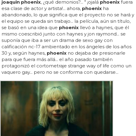
joaquin phoenix
, ¿qué demonios?... " ¡ojalá
phoenix
fuera
esa clase de actor y artista!... ahora,
phoenix
ha
abandonado, lo que significa que el proyecto no se hará y
el equipo se queda sin trabajo... la película, aún sin título,
se basó en una idea que
phoenix
llevó a haynes, que él
mismo coescribió junto con haynes y jon raymond... se
suponía que iba a ser un drama de sexo gay con
calificación nc-17 ambientado en los ángeles de los años
30 y, según haynes,
phoenix
no dejaba de presionarle
para que fuera más allá... el año pasado también
protagonizó el cortometraje strange way of life como un
vaquero gay... pero no se conforma con quedarse...