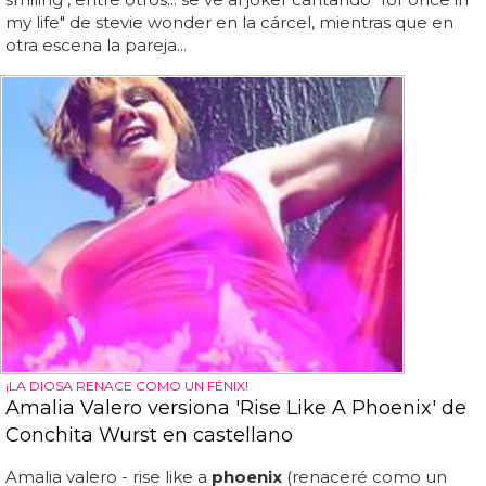
my life" de stevie wonder en la cárcel, mientras que en
otra escena la pareja...
¡LA DIOSA RENACE COMO UN FÉNIX!
Amalia Valero versiona 'Rise Like A Phoenix' de
Conchita Wurst en castellano
Amalia valero - rise like a
phoenix
(renaceré como un