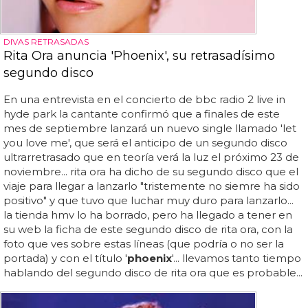
DIVAS RETRASADAS
Rita Ora anuncia 'Phoenix', su retrasadísimo
segundo disco
En una entrevista en el concierto de bbc radio 2 live in
hyde park la cantante confirmó que a finales de este
mes de septiembre lanzará un nuevo single llamado 'let
you love me', que será el anticipo de un segundo disco
ultrarretrasado que en teoría verá la luz el próximo 23 de
noviembre... rita ora ha dicho de su segundo disco que el
viaje para llegar a lanzarlo "tristemente no siemre ha sido
positivo" y que tuvo que luchar muy duro para lanzarlo...
la tienda hmv lo ha borrado, pero ha llegado a tener en
su web la ficha de este segundo disco de rita ora, con la
foto que ves sobre estas líneas (que podría o no ser la
portada) y con el título '
phoenix
'... llevamos tanto tiempo
hablando del segundo disco de rita ora que es probable...