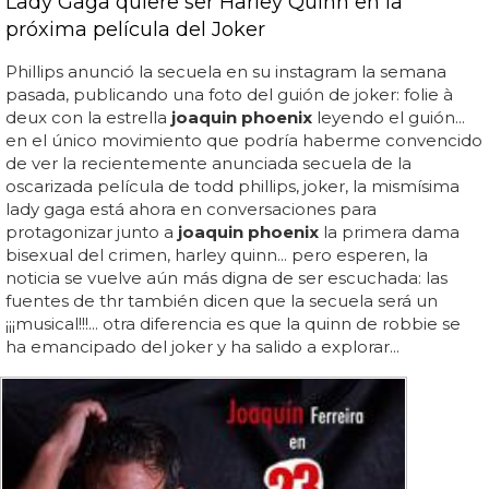
Lady Gaga quiere ser Harley Quinn en la
próxima película del Joker
Phillips anunció la secuela en su instagram la semana
pasada, publicando una foto del guión de joker: folie à
deux con la estrella
joaquin phoenix
leyendo el guión...
en el único movimiento que podría haberme convencido
de ver la recientemente anunciada secuela de la
oscarizada película de todd phillips, joker, la mismísima
lady gaga está ahora en conversaciones para
protagonizar junto a
joaquin phoenix
la primera dama
bisexual del crimen, harley quinn... pero esperen, la
noticia se vuelve aún más digna de ser escuchada: las
fuentes de thr también dicen que la secuela será un
¡¡¡musical!!!... otra diferencia es que la quinn de robbie se
ha emancipado del joker y ha salido a explorar...