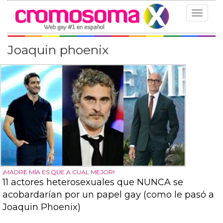
Toggle
navigat
Joaquin phoenix
¡MADRE MÍA ES QUE A CUAL MEJOR!
11 actores heterosexuales que NUNCA se
acobardarían por un papel gay (como le pasó a
Joaquin Phoenix)