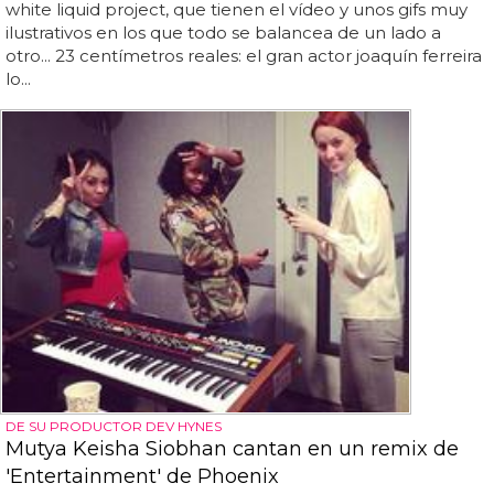
white liquid project, que tienen el vídeo y unos gifs muy
ilustrativos en los que todo se balancea de un lado a
otro... 23 centímetros reales: el gran actor joaquín ferreira
lo...
DE SU PRODUCTOR DEV HYNES
Mutya Keisha Siobhan cantan en un remix de
'Entertainment' de Phoenix