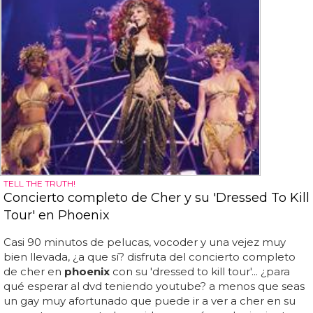
TELL THE TRUTH!
Concierto completo de Cher y su 'Dressed To Kill
Tour' en Phoenix
Casi 90 minutos de pelucas, vocoder y una vejez muy
bien llevada, ¿a que sí? disfruta del concierto completo
de cher en
phoenix
con su 'dressed to kill tour'... ¿para
qué esperar al dvd teniendo youtube? a menos que seas
un gay muy afortunado que puede ir a ver a cher en su