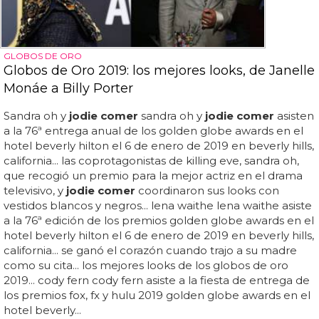
GLOBOS DE ORO
Globos de Oro 2019: los mejores looks, de Janelle
Monáe a Billy Porter
Sandra oh y
jodie comer
sandra oh y
jodie comer
asisten
a la 76ª entrega anual de los golden globe awards en el
hotel beverly hilton el 6 de enero de 2019 en beverly hills,
california... las coprotagonistas de killing eve, sandra oh,
que recogió un premio para la mejor actriz en el drama
televisivo, y
jodie comer
coordinaron sus looks con
vestidos blancos y negros... lena waithe lena waithe asiste
a la 76ª edición de los premios golden globe awards en el
hotel beverly hilton el 6 de enero de 2019 en beverly hills,
california... se ganó el corazón cuando trajo a su madre
como su cita... los mejores looks de los globos de oro
2019... cody fern cody fern asiste a la fiesta de entrega de
los premios fox, fx y hulu 2019 golden globe awards en el
hotel beverly...