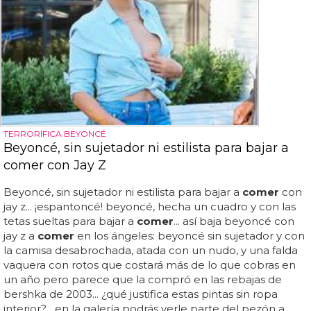
TERRORÍFICA BEYONCÉ
Beyoncé, sin sujetador ni estilista para bajar a
comer con Jay Z
Beyoncé, sin sujetador ni estilista para bajar a
comer
con
jay z... ¡espantoncé! beyoncé, hecha un cuadro y con las
tetas sueltas para bajar a
comer
... así baja beyoncé con
jay z a
comer
en los ángeles: beyoncé sin sujetador y con
la camisa desabrochada, atada con un nudo, y una falda
vaquera con rotos que costará más de lo que cobras en
un año pero parece que la compró en las rebajas de
bershka de 2003... ¿qué justifica estas pintas sin ropa
interior?... en la galería podrás verle parte del pezón a