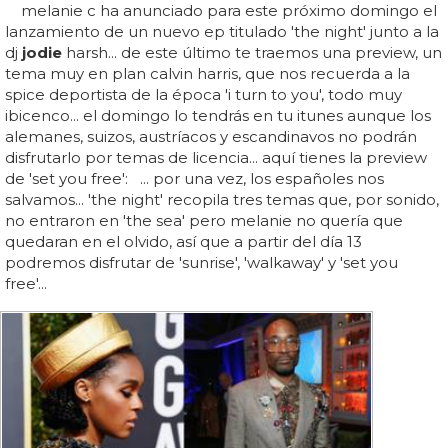
melanie c ha anunciado para este próximo domingo el
lanzamiento de un nuevo ep titulado 'the night' junto a la
dj
jodie
harsh... de este último te traemos una preview, un
tema muy en plan calvin harris, que nos recuerda a la
spice deportista de la época 'i turn to you', todo muy
ibicenco... el domingo lo tendrás en tu itunes aunque los
alemanes, suizos, austríacos y escandinavos no podrán
disfrutarlo por temas de licencia... aquí tienes la preview
de 'set you free': ... por una vez, los españoles nos
salvamos... 'the night' recopila tres temas que, por sonido,
no entraron en 'the sea' pero melanie no quería que
quedaran en el olvido, así que a partir del día 13
podremos disfrutar de 'sunrise', 'walkaway' y 'set you
free'...