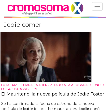
Toggle
navigat
Jodie comer
LA ACTRIZ LESBIANA HA INTERPRETADO A LA ABOGADA DE UNO DE
LOS ACUSADOS DEL 11S
El Mauritano, la nueva película de Jodie Foster
Se ha confirmado la fecha de estreno de la nueva
película de
jodie
foster, the mauritanian...
jodie
ganó