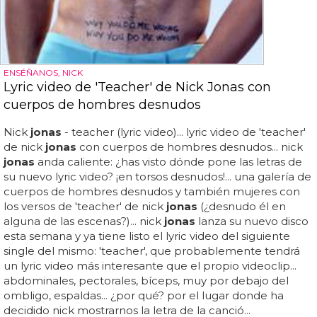
ENSÉÑANOS, NICK
Lyric video de 'Teacher' de Nick Jonas con
cuerpos de hombres desnudos
Nick
jonas
- teacher (lyric video)... lyric video de 'teacher'
de nick
jonas
con cuerpos de hombres desnudos... nick
jonas
anda caliente: ¿has visto dónde pone las letras de
su nuevo lyric video? ¡en torsos desnudos!... una galería de
cuerpos de hombres desnudos y también mujeres con
los versos de 'teacher' de nick
jonas
(¿desnudo él en
alguna de las escenas?)... nick
jonas
lanza su nuevo disco
esta semana y ya tiene listo el lyric video del siguiente
single del mismo: 'teacher', que probablemente tendrá
un lyric video más interesante que el propio videoclip...
abdominales, pectorales, bíceps, muy por debajo del
ombligo, espaldas... ¿por qué? por el lugar donde ha
decidido nick mostrarnos la letra de la canció...