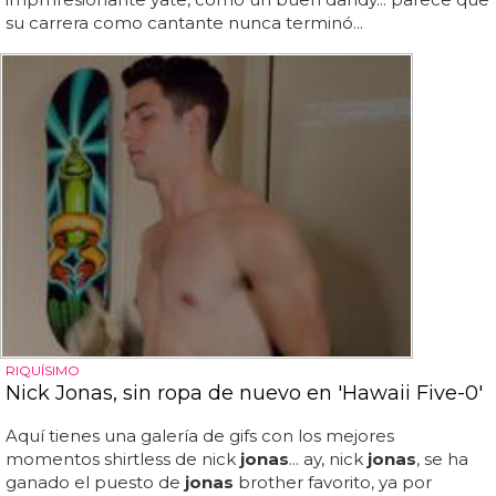
su carrera como cantante nunca terminó...
RIQUÍSIMO
Nick Jonas, sin ropa de nuevo en 'Hawaii Five-0'
Aquí tienes una galería de gifs con los mejores
momentos shirtless de nick
jonas
... ay, nick
jonas
, se ha
ganado el puesto de
jonas
brother favorito, ya por