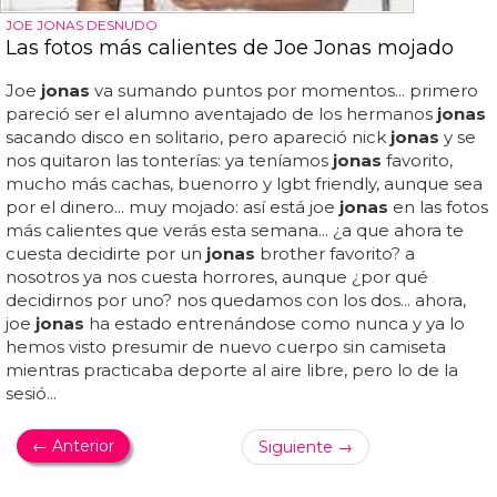
JOE JONAS DESNUDO
Las fotos más calientes de Joe Jonas mojado
Joe
jonas
va sumando puntos por momentos... primero
pareció ser el alumno aventajado de los hermanos
jonas
sacando disco en solitario, pero apareció nick
jonas
y se
nos quitaron las tonterías: ya teníamos
jonas
favorito,
mucho más cachas, buenorro y lgbt friendly, aunque sea
por el dinero... muy mojado: así está joe
jonas
en las fotos
más calientes que verás esta semana... ¿a que ahora te
cuesta decidirte por un
jonas
brother favorito? a
nosotros ya nos cuesta horrores, aunque ¿por qué
decidirnos por uno? nos quedamos con los dos... ahora,
joe
jonas
ha estado entrenándose como nunca y ya lo
hemos visto presumir de nuevo cuerpo sin camiseta
mientras practicaba deporte al aire libre, pero lo de la
sesió...
← Anterior
Siguiente →