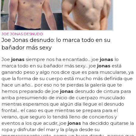
JOE JONAS DESNUDO
Joe Jonas desnudo: lo marca todo en su
bañador más sexy
Joe
jonas
siempre nos ha encantado... joe
jonas
lo
marca todo en su bañador más sexy... joe
jonas
está
ganando peso y algo nos dice que es para muscularse, ya
que la forma de su cuerpo está mucho más definida que
hace un año... por eso no te pierdas la galería que te
hemos preparado de joe
jonas
desnudo de cintura para
arriba presumiendo de inicio de cuerpazo musculado
mientras esperamos que algún día llegue el desnudo
frontal... el caso es que mientras se prepara para el
verano, que seguro lo tendrá lleno de conciertos y
eventos a los que acudir, joe
jonas
ha decidido quitarse la
ropa y disfrutar del mar y la playa desde su
impmresionante yate, como un buen dandy... parece que