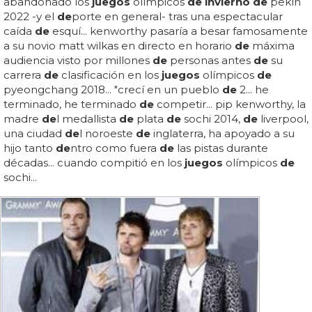
abandonado los
juegos
olímpicos
de invierno de
pekín
2022 -y el
de
porte en general- tras una espectacular
caída
de
esquí... kenworthy pasaría a besar famosamente
a su novio matt wilkas en directo en horario
de
máxima
audiencia visto por millones
de
personas antes
de
su
carrera
de
clasificación en los
juegos
olímpicos
de
pyeongchang 2018... "crecí en un pueblo
de
2... he
terminado, he terminado
de
competir... pip kenworthy, la
madre
de
l medallista
de
plata
de
sochi 2014,
de
liverpool,
una ciudad
de
l noroeste
de
inglaterra, ha apoyado a su
hijo tanto
de
ntro como fuera
de
las pistas durante
décadas... cuando compitió en los
juegos
olímpicos
de
sochi...