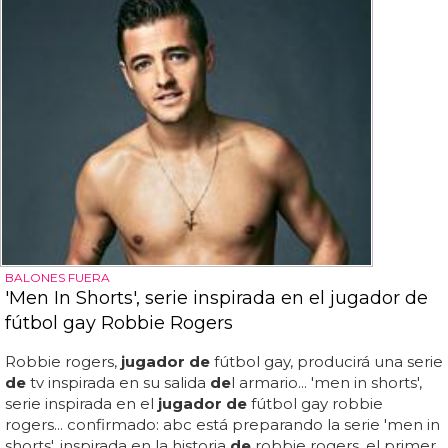
BALONES FUERA
'Men In Shorts', serie inspirada en el jugador de
fútbol gay Robbie Rogers
Robbie rogers,
jugador de
fútbol gay, producirá una serie
de
tv inspirada en su salida
de
l armario... 'men in shorts',
serie inspirada en el
jugador de
fútbol gay robbie
rogers... confirmado: abc está preparando la serie 'men in
shorts', inspirada en la historia
de
robbie rogers, el primer