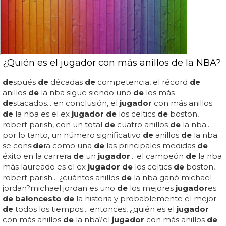
¿Quién es el jugador con más anillos de la NBA?
de
spués
de
décadas
de
competencia, el récord
de
anillos
de
la nba sigue siendo uno
de
los más
de
stacados... en conclusión, el
jugador
con más anillos
de
la nba es el ex
jugador de
los celtics
de
boston,
robert parish, con un total
de
cuatro anillos
de
la nba...
por lo tanto, un número significativo
de
anillos
de
la nba
se consi
de
ra como una
de
las principales medidas
de
éxito en la carrera
de
un
jugador
... el campeón
de
la nba
más laureado es el ex
jugador de
los celtics
de
boston,
robert parish... ¿cuántos anillos
de
la nba ganó michael
jordan?michael jordan es uno
de
los mejores
jugador
es
de baloncesto de
la historia y probablemente el mejor
de
todos los tiempos... entonces, ¿quién es el
jugador
con más anillos
de
la nba?el
jugador
con más anillos
de