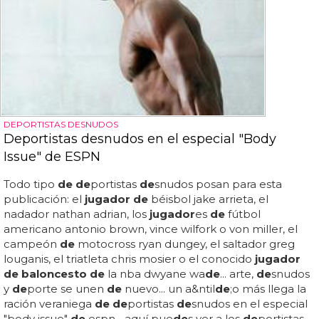
DEPORTISTAS DESNUDOS
Deportistas desnudos en el especial "Body
Issue" de ESPN
Todo tipo
de de
portistas
de
snudos posan para esta
publicación: el
jugador de
béisbol jake arrieta, el
nadador nathan adrian, los
jugador
es
de
fútbol
americano antonio brown, vince wilfork o von miller, el
campeón
de
motocross ryan dungey, el saltador greg
louganis, el triatleta chris mosier o el conocido
jugador
de baloncesto de
la nba dwyane wa
de
... arte,
de
snudos
y
de
porte se unen
de
nuevo... un a&ntil
de
;o más llega la
ración veraniega
de de
portistas
de
snudos en el especial
"body issue"
de
espn... aquí pue
de
s ver a los
de
portistas