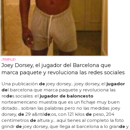
¡TRIPLE!
Joey Dorsey, el jugador del Barcelona que
marca paquete y revoluciona las redes sociales
Una publicación
de
joey dorsey... joey dorsey, el
jugador
de
l barcelona que marca paquete y revoluciona las
re
de
s sociales: el
jugador de baloncesto
norteamericano muestra que es un fichaje muy buen
dotado... sobran las palabras pero no las medidas: joey
dorsey,
de
29 a&ntil
de
;os, con 121 kilos
de
peso, 204
centímetros
de
altura y... aquí tienes al completo la foto
grindr
de
joey dorsey, que llega al barcelona a lo gran
de
y