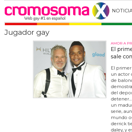
NOTICI
Jugador gay
AMOR A PR
El prim
sale con
El prime
un actor 
de balonce
demostrar
del depor
detener..
un madur
serie, au
mundo oso
derrick 
daley, y 