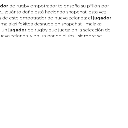
ador
de rugby empotrador te enseña su p*llón por
... ¡cuánto daño está haciendo snapchat! esta vez
 de este empotrador de nueva zelanda: el
jugador
malakai fekitoa desnudo en snapchat... malakai
s un
jugador
de rugby que juega en la selección de
nueva zelanda, y en un par de clubs... siempre se
 misma historia, como cantaba camilo sesto...
a desnudo cuyas fotos privadas terminan por
 en la red... este hombretón tiene solo 24 años,
 y pega 99 kilos... malakai fekitoa desnudo, ¿qué
haciendo? ¿entrenando para alguna competición y
endo todos los músculos de ese enorme cuerpo? si
r...
TAS DESNUDOS
dor de rugby Domingo Miotti desnudo y
or
de rugby andrés enrique desnudo integral... otro
*llón de un
jugador
de rugby argentino... los
de snapchat vuelven a darnos una enorme alegría: