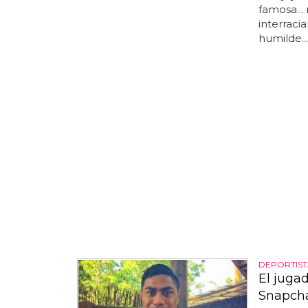
famosa...
interraci
humilde...
DEPORTIS
El juga
Snapch