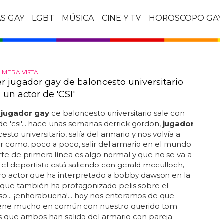
AS GAY
LGBT
MÚSICA
CINE Y TV
HOROSCOPO GA
IMERA VISTA
er jugador gay de baloncesto universitario
 un actor de 'CSI'
r
jugador gay
de baloncesto universitario sale con
de 'csi'... hace unas semanas derrick gordon,
jugador
sto universitario, salía del armario y nos volvía a
 como, poco a poco, salir del armario en el mundo
te de primera línea es algo normal y que no se va a
. el deportista está saliendo con gerald mcculloch,
o actor que ha interpretado a bobby dawson en la
nque también ha protagonizado pelis sobre el
... ¡enhorabuena!... hoy nos enteramos de que
tiene mucho en común con nuestro querido tom
es que ambos han salido del armario con pareja