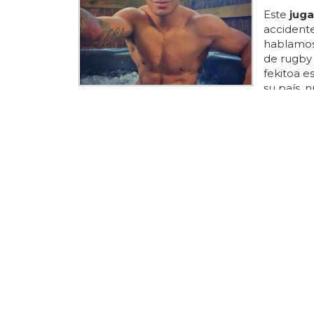
Este
jug
accidente
hablamos
de rugby 
fekitoa e
su país, 
repite la
deportist
accidente
mide 1,87
estabas 
fortaleci
quieres ve
DEPORTIS
El juga
erecto
El
jugad
pedazo p
peligros 