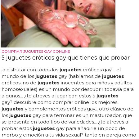
COMPRAR JUGUETES GAY CONLINE
5 juguetes eróticos gay que tienes que probar
¡a disfrutar con todos los
juguetes
eróticos gay!... el
mundo de los
juguetes
gay (hablamos de
juguetes
eróticos, no de
juguetes
inocentes para niños y adultos
homosexuales) es un mundo por descubrir todavía para
algunos... ¿te atreves a jugar con estos 5
juguetes
gay? descubre como comprar online los mejores
juguetes
y complementos eróticos gay... otro clásico de
los
juguetes
gay para terminar es un masturbador, que
se presenta en todo tipo de variedades... ¿te atreves a
probar estos
juguetes
gay para añadirle un poco de
morbo y emoción a tu vida sexual? tanto en pareja como