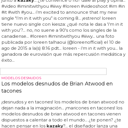
dan una grima espantosa... toda ella muy elegante y
demostrando cómo se hace un videoclip sobre fondo...
¡VUELVE LA COREOGRAFÍA!
El vídeo de 'Girl Gone Wild' de Madonna
Nos queda la duda de si los chicos con tacones son
finalmente
kazaky
o no pero anoche ya fueron trending
topic en todo el mundo... lo más guay es que la coreo es