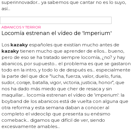
INSTRUMENTAL, QUE CANTAR NO ES LO SUYO
Kazaky estrenan 'Stadium', vídeo de la intro de
su disco
Aquí los
kazaky
llevan sus atuendos habituales, tacones y
algunos músculos al descubierto, y además podrás ver a
la prima de una amiga cercana de britney: una serpiente
enroscada en el cuerpo de uno de estos bailarines
ucranianos... la boyband más homosexual del planeta
tiene nuevo vídeo justo después de haber lanzado su
álbum debut 'the hills chronicles', que esperamos que no
tenga nada que ver con lauren conrad y heidi montag...
se llama 'stadium' y dura poco más de un minuto, porque