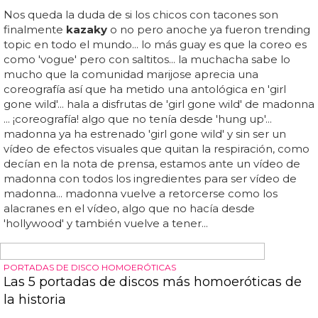
Los
kazaky
españoles que existían mucho antes de
kazaky
tienen mucho que aprender de ellos... bueno,
pero de eso se ha tratado siempre locomía, ¿no? y hay
abanicos, por supuesto... el problema es que se gastaron
todo en la intro, y todo lo de después es... especialmente
la parte del que dice "lucha, fuerza, valor, duelo, furia,
sudor, coraje, batalla, vigor, victoria, justicia, honor", que
nos ha dado más miedo que cher de resaca y sin
maquillar... locomía estrenan el vídeo de 'imperium': la
boyband de los abanicos está de vuelta con alguna que
otra reforma y esta semana daban a conocer al
completo el videoclip que presenta su enésimo
comeback... digamos que difícil de ver, siendo
excesivamente amables...