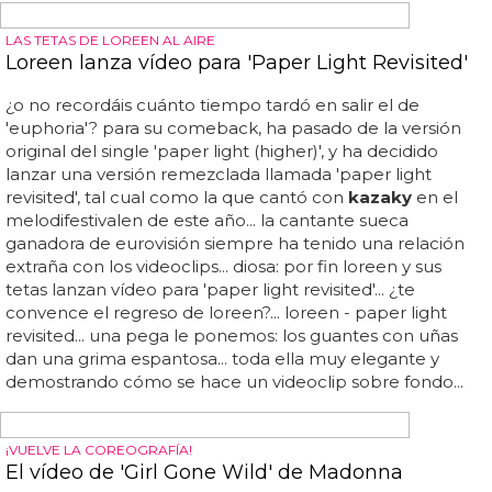
se trata de un vídeo para la intro de su disco, una canción
instrumental llamada 'symphony no... después del
despliegue de 'last night' no esperábamos nada
superinnovador... ya sabemos que cantar no es lo suyo,
así...
ABANICOS Y TERROR
Locomía estrenan el vídeo de 'Imperium'