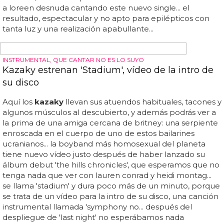
directo 'Paper Light (Higher)'
kazaky
- paper light (higher) (melodifestivalen 2015)...
espectacular: la epiléptica actuación de loreen en
topless con
kazaky
... loreen, desnuda con
kazaky
para
cantar en directo 'paper light (higher)'... porque la
cantante apareció en el escenario en topless, con su
pelo de niña de 'the ring' y cinta colocada
estratégicamente para tapar sus pechos... esta semana
se lanza en todo el mundo el nuevo single de loreen,
'paper light (higher)', que el sábado presentaba por
primera vez en directo en televisión... con unas audiencias
altísimas, se estima que uno de cada tres suecos han visto
a loreen desnuda cantando este nuevo single... el
resultado, espectacular y no apto para epilépticos con
tanta luz y una realización apabullante...