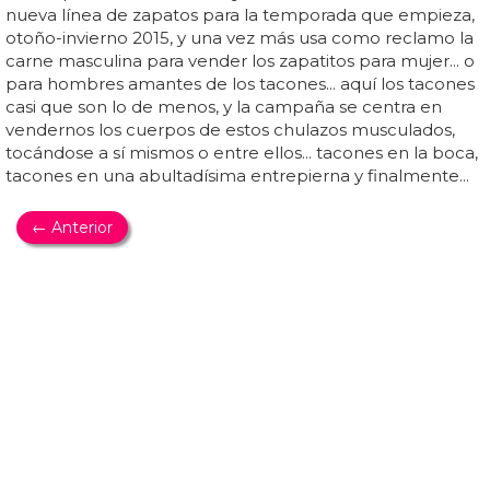
como 'vogue' pero con saltitos... la muchacha sabe lo
mucho que la comunidad marijose aprecia una
coreografía así que ha metido una antológica en 'girl
gone wild'... hala a disfrutas de 'girl gone wild' de madonna
... ¡coreografía! algo que no tenía desde 'hung up'...
madonna ya ha estrenado 'girl gone wild' y sin ser un
vídeo de efectos visuales que quitan la respiración, como
decían en la nota de prensa, estamos ante un vídeo de
madonna con todos los ingredientes para ser vídeo de
madonna... madonna vuelve a retorcerse como los
alacranes en el vídeo, algo que no hacía desde
'hollywood' y también vuelve a tener...