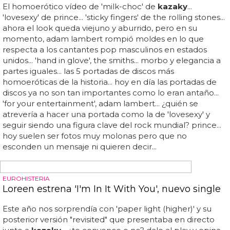
LAS TETAS DE LOREEN AL AIRE
Loreen lanza vídeo para 'Paper Light Revisited'
¿o no recordáis cuánto tiempo tardó en salir el de
'euphoria'? para su comeback, ha pasado de la versión
original del single 'paper light (higher)', y ha decidido
lanzar una versión remezclada llamada 'paper light
revisited', tal cual como la que cantó con
kazaky
en el
melodifestivalen de este año... la cantante sueca
ganadora de eurovisión siempre ha tenido una relación
extraña con los videoclips... diosa: por fin loreen y sus
tetas lanzan vídeo para 'paper light revisited'... ¿te
convence el regreso de loreen?... loreen - paper light
revisited... una pega le ponemos: los guantes con uñas