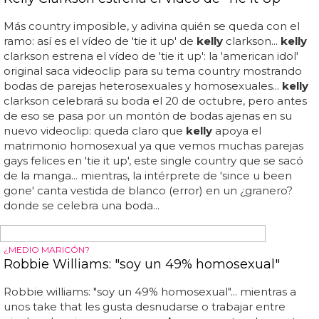
LA FIESTA DE DISFRACES DEL AÑO
Los famosos se disfrazan de Halloween: Parte 1
Otros personajes en aparecer con los actores de glee,
sofia vergara, las actrices amigas de joss whedon y uno de
los más divertidos:
kelly osbourne
disfrazada de jennifer
lopez... entre los famosos que os traemos en esta primera
hornada está, cómo no, heidi klum, que ha dejado a seal
en casa y por lo visto también la piel, ya que ha aparecido
como robbie williams al final del vídeo de 'rock dj'... los
famosos no tienen vergüenza ninguna en disfrazarse
como mamarrachos cuando llega halloween, y hoy os
traemos una buena muestra de ello... aquí tenéis la
galería completa: ...