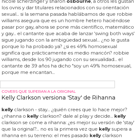
TU BODA A JUICIO
Kelly Clarkson estrena el vídeo de 'Tie It Up'
Más country imposible, y adivina quién se queda con el
ramo: así es el vídeo de 'tie it up' de
kelly
clarkson...
kelly
clarkson estrena el vídeo de 'tie it up': la 'american idol'
original saca videoclip para su tema country mostrando
bodas de parejas heterosexuales y homosexuales...
kelly