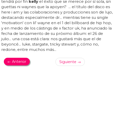
kelly
clarkson - invincible... ¿pero quién va a vencer a la
enorme
kelly
clarkson en el vídeo de 'invincible'?... ¿te
convence el nuevo single de
kelly
o solo te vas a quedar
con lo mucho que ha engordado?... ¿que ves en este
nuevo vídeo a
kelly
clarkson gorda? es que lo está y bien
contenta que se siente consigo misma y con su aspecto
físico tras ser madre... aquí tenemos a
kelly
clarkson
cantando esta composición de sia con un mensaje muy
bonito en su letra y un vídeo sencillo, con mujeres
poderosas e invencibles rompiendo esos cubos
luminosos que rodean a la rosa de américa... al menos en
el vídeo de 'invincible'
kelly
clarkson no trata de disimular
su apariencia de manera tan cutre como hizo en el...