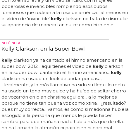
¿MEDIO MARICÓN?
Robbie Williams: "soy un 49% homosexual"
Robbie williams: "soy un 49% homosexual"... mientras a
unos take that les gusta desnudarse o trabajar entre
nicole scherzinger y sharon
osbourne
, a otros les gustan
los ovnis y dar titulares relacionados con su orientación
sexual... si la semana pasada hablábamos de que robbie
williams asegura que es un hombre hetero haciéndose
pasar por gay, ahora se pone más científico, matemático
y gay... el cantante que acaba de lanzar 'swing both ways'
sigue jugando con la ambigüedad sexual... ¿no le gusta
porque lo ha probado ya? ¿si es 49% homosexual
significa que prácticamente es medio maricón? robbie
williams, desde los 90 jugando con su sexualidad... el
cantante de 39 años ha dicho "soy un 49% homosexual,
porque me encantan...