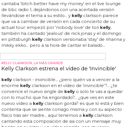
clarkson celebrará su boda el 20 de octubre, pero antes
de eso se pasa por un montón de bodas ajenas en su
nuevo videoclip: queda claro que
kelly
apoya el
matrimonio homosexual ya que vemos muchas parejas
gays felices en 'tie it up', este single country que se sacó
de la manga... mientras, la intérprete de 'since u been
gone' canta vestida de blanco (error) en un ¿granero?
donde se celebra una boda...