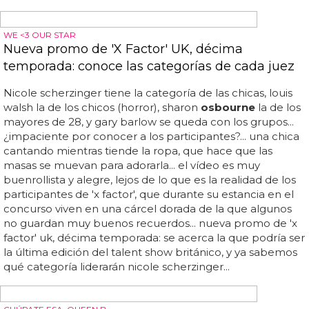
COVERS QUE SUPERAN A LA ORIGINAL
Kelly Clarkson versiona 'Stay' de Rihanna
kelly
clarkson - stay... ¿quién crees que lo hace mejor?
¿rihanna o
kelly
clarkson? dale al play y decide...
kelly
clarkson se come a rihanna: ¿es mejor su versión de 'stay'
que la original?... no es la primera vez que
kelly
supera a
rihanna en su terreno: el mes pasado
kelly
clarkson
cantaba 'bitch better have my money' en el live lounge
de bbc radio 1, dejándonos con una acertada versión
llevándose el tema a su estilo... y
kelly
clarkson parece