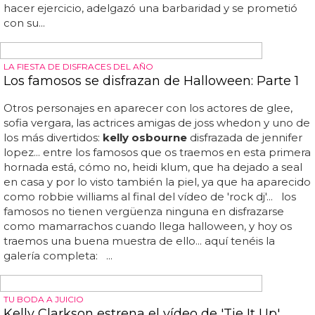
Y claro, que se pueda pagar el tratamiento con lo que
hayan sacado de la entrevista con la revista 'people'...
esperamos que mejore todo lo posible y que la
enfermedad no le afecte demasiado... eso sí, tanto jack
como su madre sharon han dado la "exclusiva" a la revista
'people' sobre la enfermedad, que afecta al sistema
nervioso central, es decir, el cerebro y la médula espinal y
eventualmente sus capacidades motoras... la noticia no
podía llegar en peor momento... hace dos semanas nació
su primera hija, pearl clementine, por lo que la noticia es
aún más triste... tras una adolescencia marcada por el
reality que puso a su familia en el ojo público, jack decidió
hacer ejercicio, adelgazó una barbaridad y se prometió
con su...