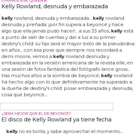
que va a cambiar de versión en cada concierto de su
actual tour: empezó por 'nobody love' de tori
kelly
,
también ha cantado 'jealous' de nick jonas y el domingo
en pittsburgh
kelly
clarkson versionaba 'stay' de rihanna y
mikky ekko... pero a la hora de cantar el baladó...
KELLY CLARKSON, LA MÁS GRANDE
Kelly Clarkson estrena el vídeo de 'Invincible'