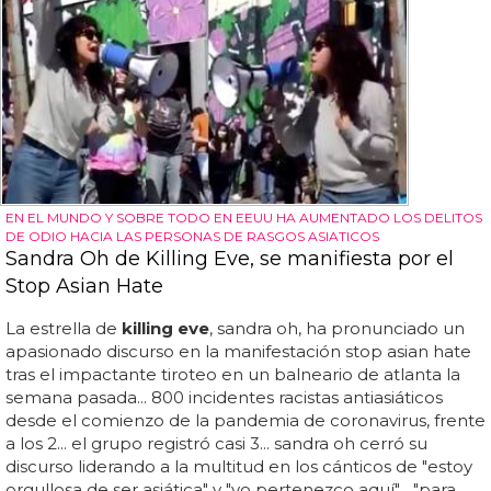
EN EL MUNDO Y SOBRE TODO EN EEUU HA AUMENTADO LOS DELITOS
DE ODIO HACIA LAS PERSONAS DE RASGOS ASIATICOS
Sandra Oh de Killing Eve, se manifiesta por el
Stop Asian Hate
La estrella de
killing eve
, sandra oh, ha pronunciado un
apasionado discurso en la manifestación stop asian hate
tras el impactante tiroteo en un balneario de atlanta la
semana pasada... 800 incidentes racistas antiasiáticos
desde el comienzo de la pandemia de coronavirus, frente
a los 2... el grupo registró casi 3... sandra oh cerró su
discurso liderando a la multitud en los cánticos de "estoy
orgullosa de ser asiática" y "yo pertenezco aquí"... "para