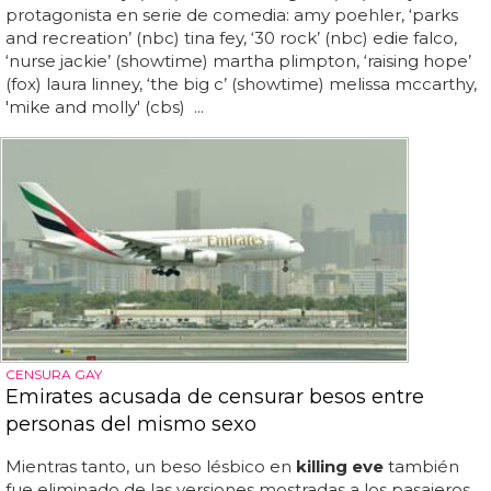
protagonista en serie de comedia: amy poehler, ‘parks
and recreation’ (nbc) tina fey, ‘30 rock’ (nbc) edie falco,
‘nurse jackie’ (showtime) martha plimpton, ‘raising hope’
(fox) laura linney, ‘the big c’ (showtime) melissa mccarthy,
'mike and molly' (cbs) ...
CENSURA GAY
Emirates acusada de censurar besos entre
personas del mismo sexo
Mientras tanto, un beso lésbico en
killing eve
también
fue eliminado de las versiones mostradas a los pasajeros...