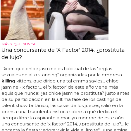
MÁS X QUE NUNCA
Una concursante de 'X Factor' 2014, ¿prostituta
de lujo?
Dicen que chloe jasmine es habitual de las "orgías
sexuales de alto standing" organizadas por la empresa
killing
kittens, que dirige una tal emma sayles... chloe
jasmine - x factor... el 'x factor' de este año viene más
equis que nunca: ¿es chloe jasmine prostituta? justo antes
de su participación en la última fase de los castings del
talent show británico, las casas de los jueces, salió en la
prensa una truculenta historia sobre a qué dedica el
tiempo libre la aspirante a marilyn monroe de este año...
una concursante de 'x factor' 2014, ¿prostituta de lujo?... le
encanta la fiesta y adora vivir la vida al límite"... ¡una amiga