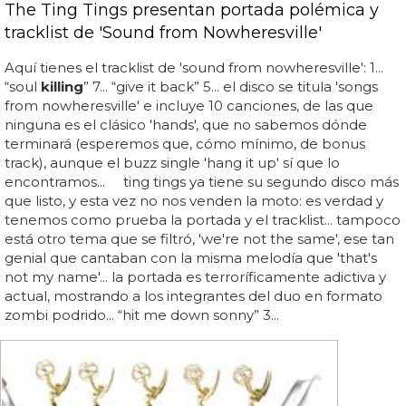
The Ting Tings presentan portada polémica y
tracklist de 'Sound from Nowheresville'
Aquí tienes el tracklist de 'sound from nowheresville': 1...
“soul
killing
” 7... “give it back” 5... el disco se titula 'songs
from nowheresville' e incluye 10 canciones, de las que
ninguna es el clásico 'hands', que no sabemos dónde
terminará (esperemos que, cómo mínimo, de bonus
track), aunque el buzz single 'hang it up' sí que lo
encontramos... ting tings ya tiene su segundo disco más
que listo, y esta vez no nos venden la moto: es verdad y
tenemos como prueba la portada y el tracklist... tampoco
está otro tema que se filtró, 'we're not the same', ese tan
genial que cantaban con la misma melodía que 'that's
not my name'... la portada es terroríficamente adictiva y
actual, mostrando a los integrantes del duo en formato
zombi podrido... “hit me down sonny” 3...