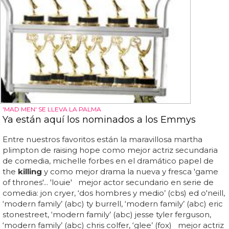
'MAD MEN' SE LLEVA LA PALMA
Ya están aquí los nominados a los Emmys
Entre nuestros favoritos están la maravillosa martha
plimpton de raising hope como mejor actriz secundaria
de comedia, michelle forbes en el dramático papel de
the
killing
y como mejor drama la nueva y fresca 'game
of thrones'... 'louie' mejor actor secundario en serie de
comedia: jon cryer, ‘dos hombres y medio’ (cbs) ed o'neill,
‘modern family’ (abc) ty burrell, ‘modern family’ (abc) eric
stonestreet, ‘modern family’ (abc) jesse tyler ferguson,
‘modern family’ (abc) chris colfer, ‘glee’ (fox) mejor actriz