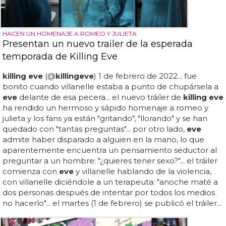
HACEN UN HOMENAJE A ROMEO Y JULIETA
Presentan un nuevo trailer de la esperada
temporada de Killing Eve
killing eve
(@
killing
eve
) 1 de febrero de 2022... fue
bonito cuando villanelle estaba a punto de chupársela a
eve
delante de esa pecera... el nuevo tráiler de
killing eve
ha rendido un hermoso y sápido homenaje a romeo y
julieta y los fans ya están "gritando", "llorando" y se han
quedado con "tantas preguntas"... por otro lado,
eve
admite haber disparado a alguien en la mano, lo que
aparentemente encuentra un pensamiento seductor al
preguntar a un hombre: "¿quieres tener sexo?"... el tráiler
comienza con
eve
y villanelle hablando de la violencia,
con villanelle diciéndole a un terapeuta: "anoche maté a
dos personas después de intentar por todos los medios
no hacerlo"... el martes (1 de febrero) se publicó el tráiler...