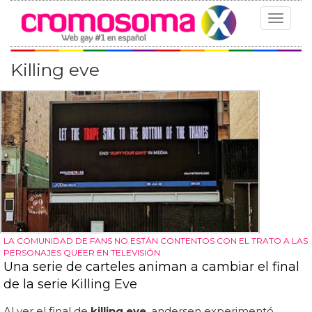
Toggle
navigat
Killing eve
LA COMUNIDAD DE FANS NO ESTÁN CONTENTOS CON EL TRATO A LAS
PERSONAJES QUEER EN TELEVISIÓN
Una serie de carteles animan a cambiar el final
de la serie Killing Eve
Al ver el final de
killing eve
, andersen experimentó