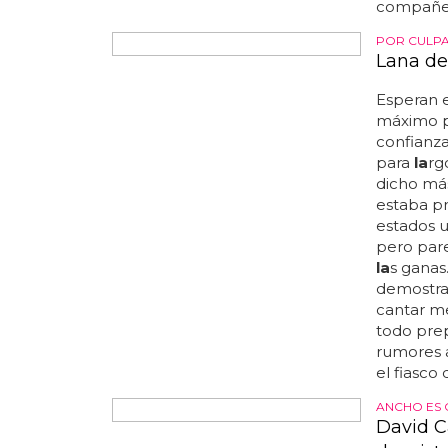
p
la
tó de
compañer
POR CULPA 
Lana de
Esperan 
máximo p
confianza
para
la
rgo
dicho má
estaba p
estados 
pero par
la
s ganas
demostra
cantar m
todo prep
rumores 
el fiasco d
ANCHO ES 