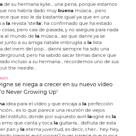
ica tiene un carrerón a sus espaldas que empezó a
a
de su hermana kylie... una pena, porque estamos
que nos habría dado muy
buena
música... pero
ece que eso le da bastante igual ya que en una
a a
la
revista 'stel
la
', ha confirmado que ha estado
cosas, pero casi de pasada, y no asegura para nada
va al mundo de
la
música... así que dannii ya se
r junto a su amiga natalie imbruglia a
la
lista
na del inem del pop... dannii siempre ha sido una
nderground, pero ha sabido sacar temas dance que
ado incluso a su hermana... recordemos uno de sus
'put the needle...
NSTI
avigne se niega a crecer en su nuevo vídeo
 To Never Growing Up'
na
idea para el vídeo y que encaja a
la
perfección
ción... es lo que parece una reunión de viejos
el instituto, donde por supuesto avril
la
vigne es
la
ta emo que canta y toca
la
guitarra... disfruta de esta