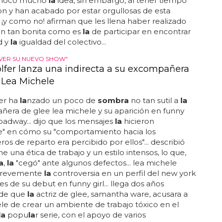
pueblo agui
la
r de
la
frontera... al principio, explican,
chocó mucho
la
idea, sin embargo, al tener tiempo
n y han acabado por estar orgullosas de esta
, ¡y como no! afirman que les llena haber realizado
ón tan bonita como es
la
de participar en encontrar
d y
la
igualdad del colectivo...
 VER SU NUEVO SHOW"
olfer lanza una indirecta a su excompañera
 Lea Michele
fer ha
la
nzado un poco de
sombra
no tan sutil a
la
era de glee lea michele y su aparición en funny
roadway... dijo que los mensajes
la
hicieron
se" en cómo su "comportamiento hacia los
s de reparto era percibido por ellos"... describió
e una ética de trabajo y un estilo intensos, lo que,
a
,
la
"cegó" ante algunos defectos... lea michele
brevemente
la
controversia en un perfil del new york
es de su debut en funny girl... llega dos años
 de que
la
actriz de glee, samantha ware, acusara a
le de crear un ambiente de trabajo tóxico en el