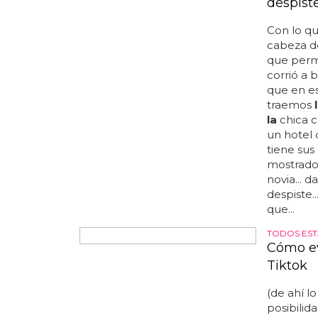
David Ca
despist
Con lo qu
cabeza d
que permi
corrió a 
que en es
traemos
la
chica 
un hotel d
tiene sus
mostrado
novia... d
despiste.
que...
TODOS EST
Cómo ev
Tiktok
(de ahí l