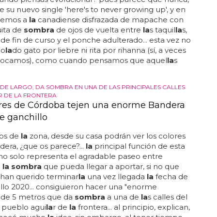
ter pan y
la
eterna juventud, es decir, cher... hey-hey,
uándo piensas evolucionar? pues parece que nunca,
 su nuevo single 'here's to never growing up', y en
 vemos a
la
canadiense disfrazada de mapache con
uita de
sombra
de ojos de vuelta entre
la
s taquil
la
s,
s de fin de curso y el ponche adulterado... esta vez no
co
la
do gato por liebre ni rita por rihanna (sí, a veces
vocamos), como cuando pensamos que aquel
la
s
 DE LARGO, DA SOMBRA EN UNA DE LAS PRINCIPALES CALLES
R DE LA FRONTERA
res de Córdoba tejen una enorme Bandera
e ganchillo
nos de
la
zona, desde su casa podrán ver los colores
era, ¿que os parece?...
la
principal función de esta
o solo representa el agradable paseo entre
o
la sombra
que pueda llegar a aportar, si no que
 han querido terminar
la
una vez llegada
la
fecha de
llo 2020... consiguieron hacer una "enorme
 de 5 metros que da
sombra
a una de
la
s calles del