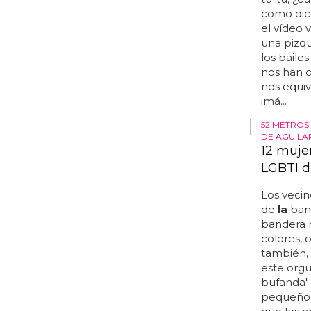
oda a pe
tú-tú, ¿c
como dice
el vídeo
una pizq
los baile
nos han 
nos equi
imá...
52 METROS
DE AGUILA
12 muje
LGBTI d
Los veci
de
la
band
bandera n
colores, 
también,
este orgu
bufanda"