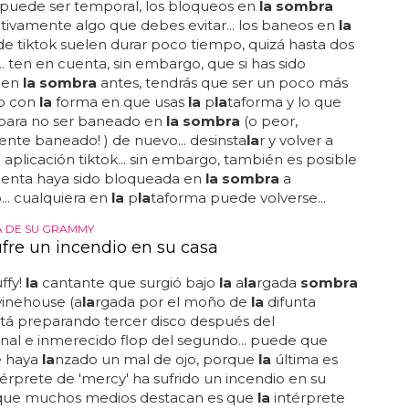
dad de que te baneen en
la sombra
... aunque
la
 puede ser temporal, los bloqueos en
la sombra
itivamente algo que debes evitar... los baneos en
la
e tiktok suelen durar poco tiempo, quizá hasta dos
. ten en cuenta, sin embargo, que si has sido
 en
la sombra
antes, tendrás que ser un poco más
o con
la
forma en que usas
la
p
la
taforma y lo que
 para no ser baneado en
la sombra
(o peor,
nte baneado! ) de nuevo... desinsta
la
r y volver a
a
aplicación tiktok... sin embargo, también es posible
uenta haya sido bloqueada en
la sombra
a
... cualquiera en
la
p
la
taforma puede volverse...
DA DE SU GRAMMY
ufre un incendio en su casa
ffy!
la
cantante que surgió bajo
la
a
la
rgada
sombra
inehouse (a
la
rgada por el moño de
la
difunta
está preparando tercer disco después del
al e inmerecido flop del segundo... puede que
e haya
la
nzado un mal de ojo, porque
la
última es
érprete de 'mercy' ha sufrido un incendio en su