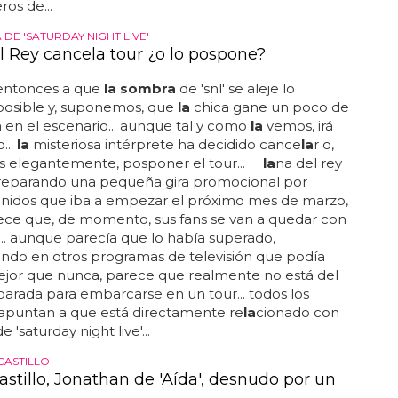
la
popu
la
r serie, con el apoyo de varios
os de...
DE 'SATURDAY NIGHT LIVE'
l Rey cancela tour ¿o lo pospone?
entonces a que
la sombra
de 'snl' se aleje lo
osible y, suponemos, que
la
chica gane un poco de
 en el escenario... aunque tal y como
la
vemos, irá
...
la
misteriosa intérprete ha decidido cance
la
r o,
s elegantemente, posponer el tour...
la
na del rey
reparando una pequeña gira promocional por
unidos que iba a empezar el próximo mes de marzo,
ece que, de momento, sus fans se van a quedar con
... aunque parecía que lo había superado,
ndo en otros programas de televisión que podía
ejor que nunca, parece que realmente no está del
arada para embarcarse en un tour... todos los
apuntan a que está directamente re
la
cionado con
e 'saturday night live'...
CASTILLO