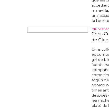
pequeño 
que les 
accediero
maravil
la
una acci
la
liberta
"NO VOY A
Chris C
de Glee
Chris col
ex compañ
girl de b
"centrar
compañero
cómo tien
según el
l
abordó 
times ant
después
lea miche