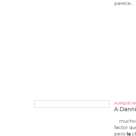
abogada d
parece...
AUNQUE H
A Danni
muchos r
factor qu