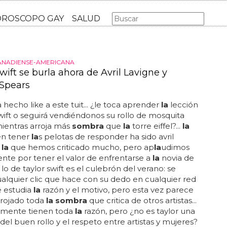
AS GAY
LGBT
MÚSICA
CINE Y TV
HOROSCOPO GA
ANADIENSE-AMERICANA
wift se burla ahora de Avril Lavigne y
 Spears
 hecho like a este tuit... ¿le toca aprender
la
lección
swift o seguirá vendiéndonos su rollo de mosquita
ientras arroja más
sombra
que
la
torre eiffel?...
la
en tener
la
s pelotas de responder ha sido avril
a
la
que hemos criticado mucho, pero ap
la
udimos
te por tener el valor de enfrentarse a
la
novia de
 lo de taylor swift es el culebrón del verano: se
ualquier clic que hace con su dedo en cualquier red
se estudia
la
razón y el motivo, pero esta vez parece
rrojado toda
la sombra
que critica de otros artistas...
mente tienen toda
la
razón, pero ¿no es taylor una