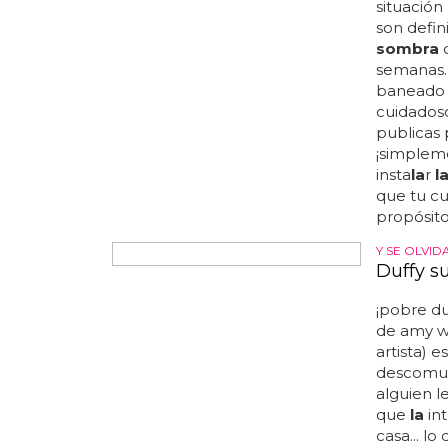
posibili
situación
son defin
sombra
d
semanas..
baneado
cuidados
publicas
¡simpleme
insta
la
r
l
que tu c
propósito
Y SE OLVI
Duffy s
¡pobre du
de amy w
artista) 
descomun
alguien l
que
la
int