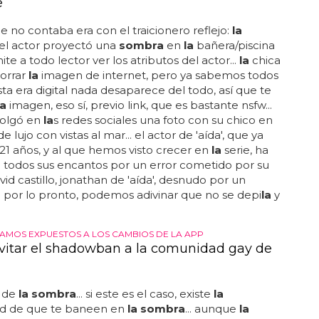
stillo, Jonathan de 'Aída', desnudo por un
e
e no contaba era con el traicionero reflejo:
la
el actor proyectó una
sombra
en
la
bañera/piscina
te a todo lector ver los atributos del actor...
la
chica
borrar
la
imagen de internet, pero ya sabemos todos
ta era digital nada desaparece del todo, así que te
la
imagen, eso sí, previo link, que es bastante nsfw...
colgó en
la
s redes sociales una foto con su chico en
e lujo con vistas al mar... el actor de 'aída', que ya
 21 años, y al que hemos visto crecer en
la
serie, ha
 todos sus encantos por un error cometido por su
avid castillo, jonathan de 'aída', desnudo por un
.. por lo pronto, podemos adivinar que no se depi
la
y
AMOS EXPUESTOS A LOS CAMBIOS DE LA APP
itar el shadowban a la comunidad gay de
o de
la sombra
... si este es el caso, existe
la