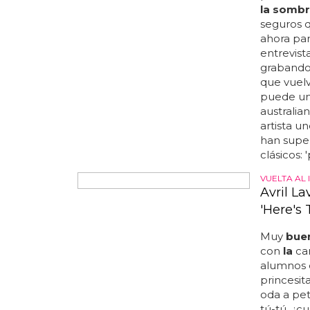
pero
la
ch
la sombr
seguros 
ahora par
entrevist
grabando 
que vuel
puede uni
australia
artista u
han super
clásicos: 
VUELTA AL I
Avril L
'Here's
Muy
bue
con
la
can
alumnos d
princesi