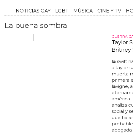
NOTICI
La buena sombra
GUERRA C
Taylor S
Britney
la
swift ha
a taylor 
muerta m
primera 
la
vigne, 
eternamen
américa...
analiza c
social y 
que ha a
probable