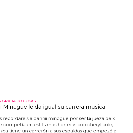
el buen rollo y el respeto entre artistas y mujeres?
A GRABADO COSAS
i Minogue le da igual su carrera musical
ecordaréis a dannii minogue por ser
la
jueza de x
e competía en estilisimos horteras con cheryl cole,