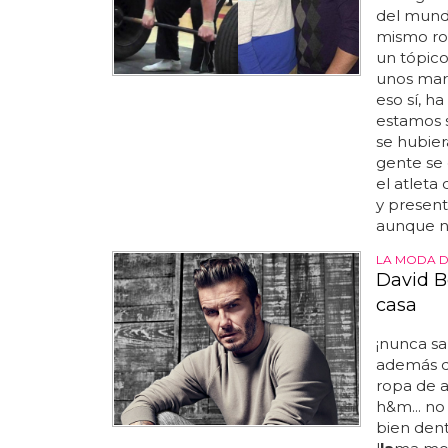
del mund
mismo ro
un tópic
unos mariq
eso sí, h
estamos 
se hubie
gente se
el atleta 
y present
aunque no
LA MODA D
David B
casa
¡nunca sa
además de
ropa de 
h&m... no
bien den