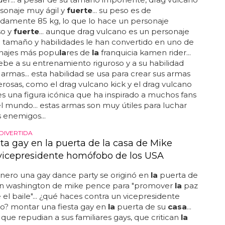
sonaje muy ágil y
fuerte
... su peso es de
damente 85 kg, lo que lo hace un personaje
o y
fuerte
... aunque drag vulcano es un personaje
 su tamaño y habilidades le han convertido en uno de
onajes más popu
la
res de
la
franquicia kamen rider...
ebe a su entrenamiento riguroso y a su habilidad
 armas... esta habilidad se usa para crear sus armas
osas, como el drag vulcano kick y el drag vulcano
 es una figura icónica que ha inspirado a muchos fans
l mundo... estas armas son muy útiles para luchar
s enemigos...
DIVERTIDA
sta gay en la puerta de la casa de Mike
vicepresidente homófobo de los USA
enero una gay dance party se originó en
la
puerta de
n washington de mike pence para "promover
la
paz
el baile"... ¿qué haces contra un vicepresidente
? montar una fiesta gay en
la
puerta de su
casa
...
que repudian a sus familiares gays, que critican
la