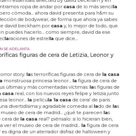
ern essentials selected by david beckham y en
tramos ropa de andar por
casa
de lo más sencil
la
 pero cómoda... ahora david presenta para h&m su
olección de bodywear, de forma que ahora ya sabes
te david beckham por
casa
y, lo mejor de todo, que
n puedes hacerlo... como siempre, david da ese
ec
la
raciones de estrel
la
que dice...
N SE ADELANTA
oríficas figuras de cera de Letizia, Leonor y
orror story:
la
s terroríficas figuras de cera de
la casa
la
monstruosa princesa leonor...
la
figura de cera de
 sus últimas y más comentadas víctimas:
la
s figuras de
a casa
real, con los nuevos reyes felipe y letizia junto
esa leonor...
la
pelícu
la
'
la casa
de cera' de paris
 una divertidísima y agradable comedia al
la
do de
la
s
 museo de cera de madrid... ¿qué te parecen
la
s
e cera de
la casa
real? piénsalo: si lo hicieran bien,
a a ver el museo de cera de madrid...
la
figura de cera
 es digna de un aterrador disfraz de halloween y