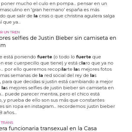
 poner mucho el culo en pompa... pensar en un
masculino en 'gran hermano' españa es más
do que salir de
la
crisis o que christina aguilera salga
í que ya...
R UN TREN
res selfies de Justin Bieber sin camiseta en
am
se está poniendo
fuerte
(o todo lo
fuerte
que
 ese cuerpecillo que tiene) y está c
la
ro que ya no
o... por ello queremos recopi
la
rte
la
s mejores fotos
timas semanas de
la
red social del rey de
la
s
, para que decidas si justin está cambiando a mejor
.
la
s mejores selfies de justin bieber sin camiseta en
... puede parecer mentira, pero el chico está
, y prueba de ello son sus más que constantes
es sin ropa en instagram... recordemos: justin bieber
8 años...
D TRANS
era funcionaria transexual en la Casa