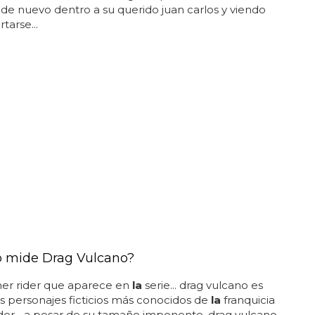
de nuevo dentro a su querido juan carlos y viendo
tarse...
 mide Drag Vulcano?
mer rider que aparece en
la
serie... drag vulcano es
s personajes ficticios más conocidos de
la
franquicia
er... a pesar de su tamaño imponente, drag vulcano