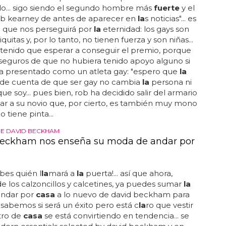
o... sigo siendo el segundo hombre más
fuerte
y el
b kearney de antes de aparecer en
la
s noticias"... es
o que nos perseguirá por
la
eternidad: los gays son
uitas y, por lo tanto, no tienen fuerza y son niñas...
a tenido que esperar a conseguir el premio, porque
seguros de que no hubiera tenido apoyo alguno si
ra presentado como un atleta gay: "espero que
la
 de cuenta de que ser gay no cambia
la
persona ni
que soy... pues bien, rob ha decidido salir del armario
ar a su novio que, por cierto, es también muy mono
 tiene pinta...
E DAVID BECKHAM
eckham nos enseña su moda de andar por
bes quién l
la
mará a
la
puerta!... así que ahora,
 los calzoncillos y calcetines, ya puedes sumar
la
andar por
casa
a lo nuevo de david beckham para
 sabemos si será un éxito pero está c
la
ro que vestir
tro de
casa
se está convirtiendo en tendencia... se