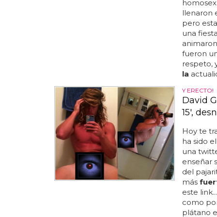
homosexu
llenaron 
pero est
una fiest
animaron 
fueron u
respeto, 
la
actualid
Y ERECTO!
David G
15', de
Hoy te tr
ha sido e
una twitte
enseñar 
del pajari
más
fuer
este link
como pone
plátano e