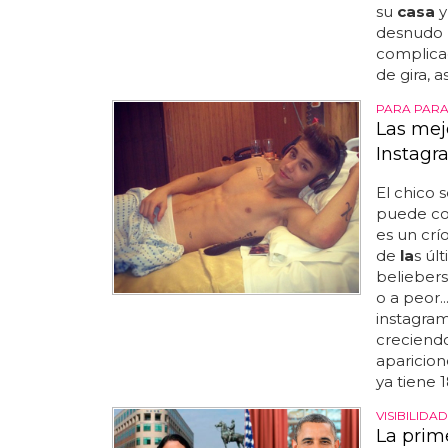
su
casa
y
desnudo 
complica
de gira, as
PARA PARA
Las mejo
Instagr
El chico 
puede con
es un crí
de
la
s úl
beliebers
o a peor..
instagram
creciendo
aparicion
ya tiene 1
VISIBILIDA
La prim