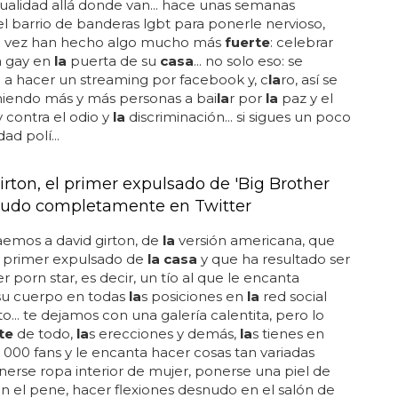
alidad allá donde van... hace unas semanas
el barrio de banderas lgbt para ponerle nervioso,
a vez han hecho algo mucho más
fuerte
: celebrar
a gay en
la
puerta de su
casa
... no solo eso: se
a hacer un streaming por facebook y, c
la
ro, así se
niendo más y más personas a bai
la
r por
la
paz y el
y contra el odio y
la
discriminación... si sigues un poco
ad polí...
irton, el primer expulsado de 'Big Brother
snudo completamente en Twitter
aemos a david girton, de
la
versión americana, que
l primer expulsado de
la casa
y que ha resultado ser
r porn star, es decir, un tío al que le encanta
su cuerpo en todas
la
s posiciones en
la
red social
to... te dejamos con una galería calentita, pero lo
te
de todo,
la
s erecciones y demás,
la
s tienes en
... 000 fans y le encanta hacer cosas tan variadas
rse ropa interior de mujer, ponerse una piel de
n el pene, hacer flexiones desnudo en el salón de