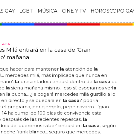
AS GAY
LGBT
MÚSICA
CINE Y TV
HOROSCOPO GA
LTABA
s Milá entrará en la casa de 'Gran
o' mañana
y que hacer para mantener
la
atención de
la
!... mercedes milá, más implicada que nunca en
rmano':
la
presentadora entrará dentro de
la casa
de
 de
la
sierra mañana mismo... eso sí, esperamos ver
la
 en
la
ducha... ¿le cogerá mercedes milá gustillo a lo
 en directo y se quedará en
la casa
? podría
 el programa, por ejemplo, pepe navarro... 'gran
14 ha cumplido 100 días de convivencia esta
y después de
la
s recientes repescas,
la
dora de 'queremos saber' entrará en
la casa
, según
anoche frank b
la
nco... seguro que mercedes,