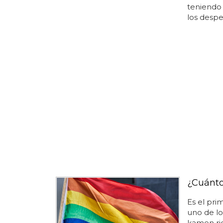
teniendo 
los desper
¿Cuánto
Es el pri
uno de lo
kamen rid