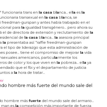
ª funcionaria trans en
la casa
b
la
nca... el
la
es
la
uncionaria transexual en
la casa
b
la
nca, se
fi freedman-gurspan y antes había trabajado en el
acional para
la
igualdad transgénero... pero ahora su
á el de directora de extensión y reclutamiento de
la
residencial de
la casa
b
la
nca...
la
asesora principal
ma
la
presentaba así: "raffie freedman-gurspan
 el tipo de liderazgo que esta administración de
s posee... tiene el compromiso de mejorar
la
vida
ansexuales americanos, particu
la
rmente los
ros de color y los que viven en
la
pobreza... el
la
ya
ndado que el fbi y el departamento de justicia
juntos a
la
hora de tratar...
AY
ndo hombre más fuerte del mundo sale del
ndo hombre más
fuerte
del mundo sale del armario...
t man es
la
competición más importante de fuerza