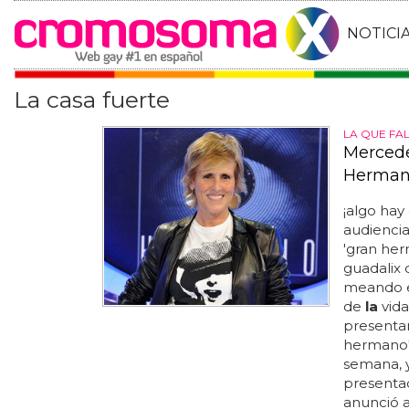
NOTICI
La casa fuerte
LA QUE FA
Mercede
Herman
¡algo ha
audiencia
'gran he
guadalix
meando
de
la
vida
presentar
hermano' 
semana, 
presenta
anunció 