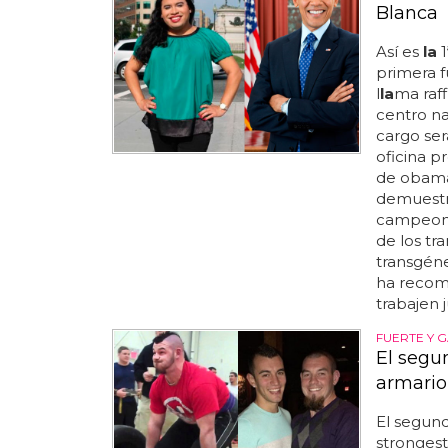
Blanca
Así es
la
1
primera f
l
la
ma raf
centro n
cargo ser
oficina p
de oba
demuestra
campeone
de los tr
transgéne
ha recome
trabajen 
FUERTE Y G
El segu
armario
El segu
stronges