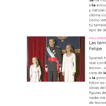
l
la
ma mod
el
la
encon
y natural
última c
cómo vis
tú tambié
tipo de d
HALLOWEE
Las terr
Felipe
Spanish h
real con
leonor...
cera de
l
a
la
princ
hilton es
obras del
figuras d
nadie irí
de leonor