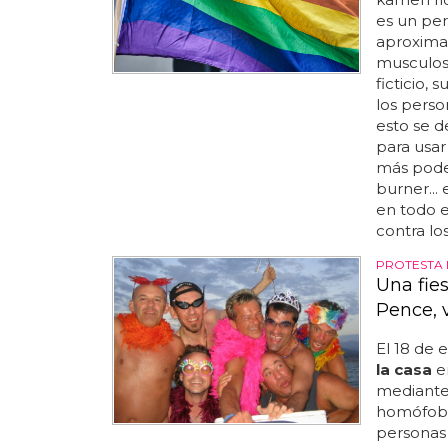
es un per
aproxima
musculos
ficticio,
los pers
esto se d
para usar
más poder
burner...
en todo e
contra lo
PROTESTA 
Una fie
Pence, 
El 18 de 
la casa
e
mediante 
homófobo
personas 