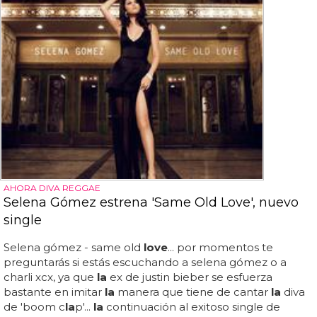
AHORA DIVA REGGAE
Selena Gómez estrena 'Same Old Love', nuevo
single
Selena gómez - same old
love
... por momentos te
preguntarás si estás escuchando a selena gómez o a
charli xcx, ya que
la
ex de justin bieber se esfuerza
bastante en imitar
la
manera que tiene de cantar
la
diva
de 'boom c
la
p'...
la
continuación al exitoso single de