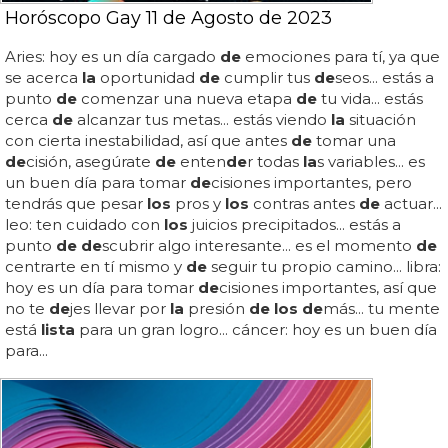
Horóscopo Gay 11 de Agosto de 2023
Aries: hoy es un día cargado
de
emociones para tí, ya que
se acerca
la
oportunidad
de
cumplir tus
de
seos... estás a
punto
de
comenzar una nueva etapa
de
tu vida... estás
cerca
de
alcanzar tus metas... estás viendo
la
situación
con cierta inestabilidad, así que antes
de
tomar una
de
cisión, asegúrate
de
enten
de
r todas
la
s variables... es
un buen día para tomar
de
cisiones importantes, pero
tendrás que pesar
los
pros y
los
contras antes
de
actuar...
leo: ten cuidado con
los
juicios precipitados... estás a
punto
de de
scubrir algo interesante... es el momento
de
centrarte en tí mismo y
de
seguir tu propio camino... libra:
hoy es un día para tomar
de
cisiones importantes, así que
no te
de
jes llevar por
la
presión
de los de
más... tu mente
está
lista
para un gran logro... cáncer: hoy es un buen día
para...