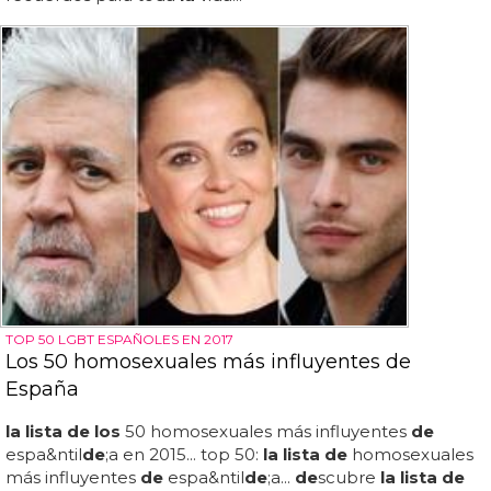
TOP 50 LGBT ESPAÑOLES EN 2017
Los 50 homosexuales más influyentes de
España
la lista de los
50 homosexuales más influyentes
de
espa&ntil
de
;a en 2015... top 50:
la lista de
homosexuales
más influyentes
de
espa&ntil
de
;a...
de
scubre
la lista de