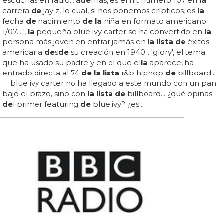
escuchas en radio... a
de
más, es el hit número 107 en
la
carrera
de
jay z, lo cual, si nos ponemos crípticos, es
la
fecha
de
nacimiento
de la
niña en formato americano:
1/07... ',
la
pequeña blue ivy carter se ha convertido en
la
persona más joven en entrar jamás en
la lista de
éxitos
americana
de
s
de
su creación en 1940... 'glory', el tema
que ha usado su padre y en el que el
la
aparece, ha
entrado directa al 74
de la lista
r&b hiphop
de
billboard...
blue ivy carter no ha llegado a este mundo con un pan
bajo el brazo, sino con
la lista de
billboard... ¿qué opinas
de
l primer featuring
de
blue ivy? ¿es...