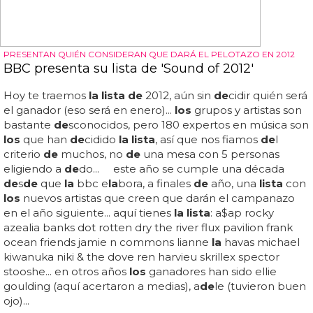
PRESENTAN QUIÉN CONSIDERAN QUE DARÁ EL PELOTAZO EN 2012
BBC presenta su lista de 'Sound of 2012'
Hoy te traemos
la lista de
2012, aún sin
de
cidir quién será
el ganador (eso será en enero)...
los
grupos y artistas son
bastante
de
sconocidos, pero 180 expertos en música son
los
que han
de
cidido
la lista
, así que nos fiamos
de
l
criterio
de
muchos, no
de
una mesa con 5 personas
eligiendo a
de
do... este año se cumple una década
de
s
de
que
la
bbc e
la
bora, a finales
de
año, una
lista
con
los
nuevos artistas que creen que darán el campanazo
en el año siguiente... aquí tienes
la lista
: a$ap rocky
azealia banks dot rotten dry the river flux pavilion frank
ocean friends jamie n commons lianne
la
havas michael
kiwanuka niki & the dove ren harvieu skrillex spector
stooshe... en otros años
los
ganadores han sido ellie
goulding (aquí acertaron a medias), a
de
le (tuvieron buen
ojo)...