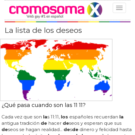
Toggle
navigat
La lista de los deseos
¿Qué pasa cuando son las 11 11?
Cada vez que son
la
s 11:11,
los
españoles recuerdan
la
antigua tradición
de
hacer
de
seos y esperan que sus
de
seos se hagan realidad...
de
s
de
dinero y felicidad hasta