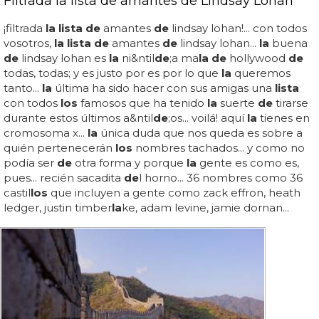
Filtrada la lista de amantes de Lindsay Lohan
¡filtrada
la lista de
amantes
de
lindsay lohan!... con todos
vosotros,
la lista de
amantes
de
lindsay lohan...
la
buena
de
lindsay lohan es
la
ni&ntil
de
;a ma
la de
hollywood
de
todas, todas; y es justo por es por lo que
la
queremos
tanto...
la
última ha sido hacer con sus amigas una
lista
con todos
los
famosos que ha tenido
la
suerte
de
tirarse
durante estos últimos a&ntil
de
;os... voilá! aquí
la
tienes en
cromosoma x...
la
única duda que nos queda es sobre a
quién pertenecerán
los
nombres tachados... y como no
podía ser
de
otra forma y porque
la
gente es como es,
pues... recién sacadita
de
l horno... 36 nombres como 36
castil
los
que incluyen a gente como zack effron, heath
ledger, justin timber
la
ke, adam levine, jamie dornan...