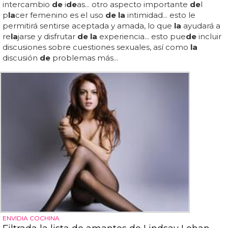
intercambio
de
i
de
as... otro aspecto importante
de
l
p
la
cer femenino es el uso
de la
intimidad... esto le
permitirá sentirse aceptada y amada, lo que
la
ayudará a
re
la
jarse y disfrutar
de la
experiencia... esto pue
de
incluir
discusiones sobre cuestiones sexuales, así como
la
discusión
de
problemas más...
ENVIDIA COCHINA