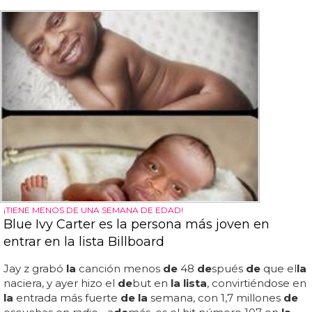
¡TIENE MENOS DE UNA SEMANA DE EDAD!
Blue Ivy Carter es la persona más joven en
entrar en la lista Billboard
Jay z grabó
la
canción menos
de
48
de
spués
de
que el
la
naciera, y ayer hizo el
de
but en
la lista
, convirtiéndose en
la
entrada más fuerte
de la
semana, con 1,7 millones
de