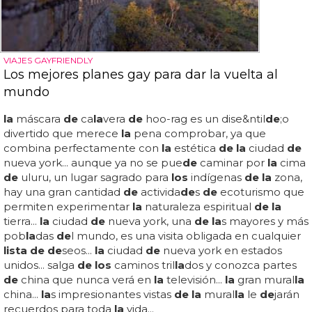
VIAJES GAYFRIENDLY
Los mejores planes gay para dar la vuelta al
mundo
la
máscara
de
ca
la
vera
de
hoo-rag es un dise&ntil
de
;o
divertido que merece
la
pena comprobar, ya que
combina perfectamente con
la
estética
de la
ciudad
de
nueva york... aunque ya no se pue
de
caminar por
la
cima
de
uluru, un lugar sagrado para
los
indígenas
de la
zona,
hay una gran cantidad
de
activida
de
s
de
ecoturismo que
permiten experimentar
la
naturaleza espiritual
de la
tierra...
la
ciudad
de
nueva york, una
de la
s mayores y más
pob
la
das
de
l mundo, es una visita obligada en cualquier
lista de de
seos...
la
ciudad
de
nueva york en estados
unidos... salga
de los
caminos tril
la
dos y conozca partes
de
china que nunca verá en
la
televisión...
la
gran mural
la
china...
la
s impresionantes vistas
de la
mural
la
le
de
jarán
recuerdos para toda
la
vida...