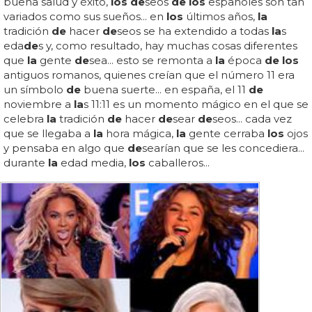
buena salud y éxito,
los de
seos
de los
españoles son tan
variados como sus sueños... en
los
últimos años,
la
tradición
de
hacer
de
seos se ha extendido a todas
la
s
eda
de
s y, como resultado, hay muchas cosas diferentes
que
la
gente
de
sea... esto se remonta a
la
época
de los
antiguos romanos, quienes creían que el número 11 era
un símbolo
de
buena suerte... en españa, el 11
de
noviembre a
la
s 11:11 es un momento mágico en el que se
celebra
la
tradición
de
hacer
de
sear
de
seos... cada vez
que se llegaba a
la
hora mágica,
la
gente cerraba
los
ojos
y pensaba en algo que
de
searían que se les concediera...
durante
la
edad media,
los
caballeros...