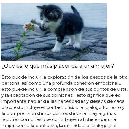
¿Qué es lo que más placer da a una mujer?
Esto pue
de
incluir
la
exploración
de los de
seos
de la
otra
persona, así como una profunda conexión emocional...
esto pue
de
incluir
la
comprensión
de
sus puntos
de
vista,
y
la
aceptación
de
sus opiniones... esto significa que es
importante hab
la
r
de la
s necesida
de
s y
de
seos
de
cada
uno... esto incluye el contacto físico, el diálogo honesto y
la
comprensión
de
sus puntos
de
vista... hay algunos
factores comunes que contribuyen al p
la
cer
de
una
mujer, como
la
confianza,
la
intimidad, el diálogo y el