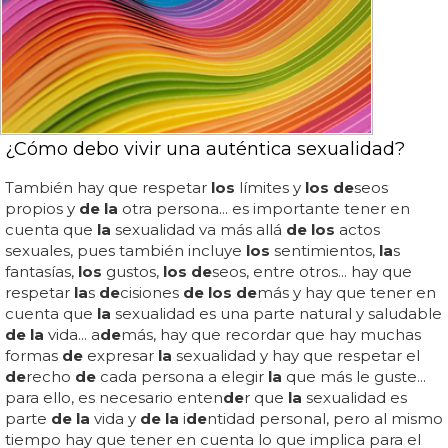
¿Cómo debo vivir una auténtica sexualidad?
También hay que respetar
los
límites y
los de
seos
propios y
de la
otra persona... es importante tener en
cuenta que
la
sexualidad va más allá
de los
actos
sexuales, pues también incluye
los
sentimientos,
la
s
fantasías,
los
gustos,
los de
seos, entre otros... hay que
respetar
la
s
de
cisiones
de los de
más y hay que tener en
cuenta que
la
sexualidad es una parte natural y saludable
de la
vida... a
de
más, hay que recordar que hay muchas
formas
de
expresar
la
sexualidad y hay que respetar el
de
recho
de
cada persona a elegir
la
que más le guste...
para ello, es necesario enten
de
r que
la
sexualidad es
parte
de la
vida y
de la
i
de
ntidad personal, pero al mismo
tiempo hay que tener en cuenta lo que implica para el