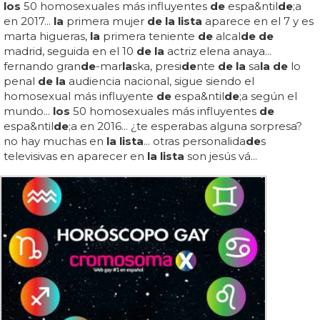
los
50 homosexuales más influyentes
de
espa&ntil
de
;a
en 2017...
la
primera mujer
de la lista
aparece en el 7 y es
marta higueras,
la
primera teniente
de
alcal
de de
madrid, seguida en el 10
de la
actriz elena anaya...
fernando gran
de
-mar
la
ska, presi
de
nte
de la
sa
la de
lo
penal
de la
audiencia nacional, sigue siendo el
homosexual más influyente
de
espa&ntil
de
;a según el
mundo...
los
50 homosexuales más influyentes
de
espa&ntil
de
;a en 2016... ¿te esperabas alguna sorpresa?
no hay muchas en
la lista
... otras personalida
de
s
televisivas en aparecer en
la lista
son jesús vá...