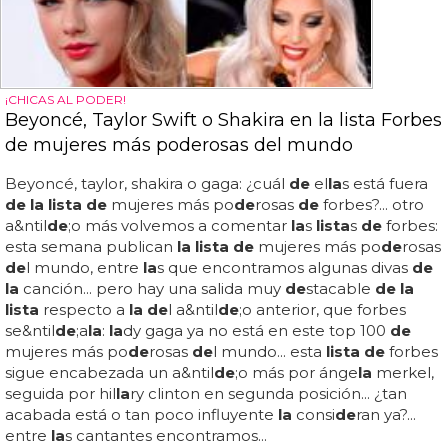
¡CHICAS AL PODER!
Beyoncé, Taylor Swift o Shakira en la lista Forbes
de mujeres más poderosas del mundo
Beyoncé, taylor, shakira o gaga: ¿cuál
de
el
la
s está fuera
de la lista de
mujeres más po
de
rosas
de
forbes?... otro
a&ntil
de
;o más volvemos a comentar
la
s
lista
s
de
forbes:
esta semana publican
la lista de
mujeres más po
de
rosas
de
l mundo, entre
la
s que encontramos algunas divas
de
la
canción... pero hay una salida muy
de
stacable
de la
lista
respecto a
la de
l a&ntil
de
;o anterior, que forbes
se&ntil
de
;a
la
:
la
dy gaga ya no está en este top 100
de
mujeres más po
de
rosas
de
l mundo... esta
lista de
forbes
sigue encabezada un a&ntil
de
;o más por ánge
la
merkel,
seguida por hil
la
ry clinton en segunda posición... ¿tan
acabada está o tan poco influyente
la
consi
de
ran ya?...
entre
la
s cantantes encontramos...