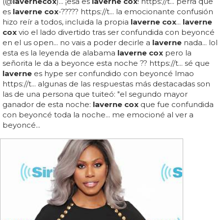
(@
laverne
cox
)... ¡esa es
laverne cox
! https://t... perra que
es
laverne cox
-????? https://t... la emocionante confusión
hizo reír a todos, incluida la propia
laverne cox
...
laverne
cox
vio el lado divertido tras ser confundida con beyoncé
en el us open... no vais a poder decirle a
laverne
nada... lol
esta es la leyenda de alabama
laverne cox
pero la
señorita le da a beyonce esta noche ?? https://t... sé que
laverne
es hype ser confundido con beyoncé lmao
https://t... algunas de las respuestas más destacadas son
las de una persona que tuiteó: "el segundo mayor
ganador de esta noche:
laverne cox
que fue confundida
con beyoncé toda la noche... me emocioné al ver a
beyoncé...