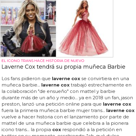
EL ICONO TRANS HACE HISTORIA DE NUEVO
Laverne Cox tendrá su propia muñeca Barbie
Los fans pidieron que
laverne cox
se convirtiera en una
muñeca barbie...
laverne cox
trabajó estrechamente en
la colaboración "de ensueño" con mattel y barbie
durante más de un año y medio... ya en 2018 un fan, jason
preston, lanzó una petición online para que
laverne cox
fuera la primera muñeca barbie mujer trans...
laverne cox
vuelve a hacer historia con el lanzamiento por parte de
mattel de una muñeca barbie que celebra a la pionera
icono trans... la propia
cox
respondió a la petición en
twitter en su momento, escribiendo: "ah, qué dulce...