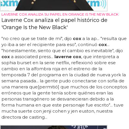
LAVERNE COX ANALIZA SU PAPEL EN ORANGE IS THE NEW BLACK
Laverne Cox analiza el papel histórico de
'Orange Is the New Black'
"no creo que se trate de mí", dijo
cox
a la ap... "resulta que
yo iba a ser el recipiente para eso", continuó
cox
...
"honestamente, siento que el cambio es inevitable", dijo
cox
a associated press...
laverne cox
, que interpreta a
sophia burset en la serie netflix, reflexionó sobre ese
cambio en la alfombra roja en el estreno de la
temporada 7 del programa en la ciudad de nueva york la
semana pasada... la gente pudo conectarse con sofía de
una manera que[permitió] que muchos de los conceptos
erróneos que la gente tenía sobre quiénes eran las
personas transgénero se desvanecieran debido a la
forma humana en que este personaje fue escrito"... tuve
mucha suerte con jenji cohen y jen euston, nuestra
directora de casting...