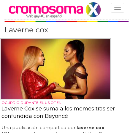
Toggle
navigat
Laverne cox
OCURRIÓ DURANTE EL US OPEN
Laverne Cox se suma a los memes tras ser
confundida con Beyoncé
Una publicación compartida por
laverne cox