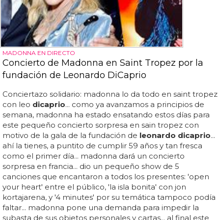
MADONNA EN DIRECTO
Concierto de Madonna en Saint Tropez por la
fundación de Leonardo DiCaprio
Conciertazo solidario: madonna lo da todo en saint tropez
con leo
dicaprio
... como ya avanzamos a principios de
semana, madonna ha estado ensatando estos días para
este pequeño concierto sorpresa en sain tropez con
motivo de la gala de la fundación de
leonardo dicaprio
...
ahí la tienes, a puntito de cumplir 59 años y tan fresca
como el primer día... madonna dará un concierto
sorpresa en francia... dio un pequeño show de 5
canciones que encantaron a todos los presentes: 'open
your heart' entre el público, 'la isla bonita' con jon
kortajarena, y '4 minutes' por su temática tampoco podía
faltar... madonna pone una demanda para impedir la
subasta de sus objetos personales y cartas... al final este