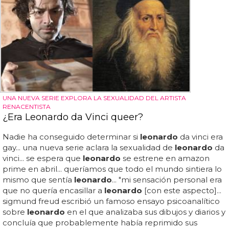
UNA NUEVA SERIE EXPLORA LA SEXUALIDAD DEL ARTISTA
RENACENTISTA
¿Era Leonardo da Vinci queer?
Nadie ha conseguido determinar si
leonardo
da vinci era
gay... una nueva serie aclara la sexualidad de
leonardo
da
vinci... se espera que
leonardo
se estrene en amazon
prime en abril... queríamos que todo el mundo sintiera lo
mismo que sentía
leonardo
... "mi sensación personal era
que no quería encasillar a
leonardo
[con este aspecto]...
sigmund freud escribió un famoso ensayo psicoanalítico
sobre
leonardo
en el que analizaba sus dibujos y diarios y
concluía que probablemente había reprimido sus