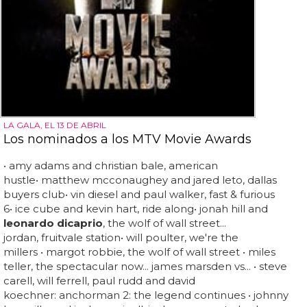
LA GALA, EL 13 DE ABRIL
Los nominados a los MTV Movie Awards
• amy adams and christian bale, american
hustle• matthew mcconaughey and jared leto, dallas
buyers club• vin diesel and paul walker, fast & furious
6• ice cube and kevin hart, ride along• jonah hill and
leonardo dicaprio
, the wolf of wall street...
jordan, fruitvale station• will poulter, we're the
millers • margot robbie, the wolf of wall street • miles
teller, the spectacular now... james marsden vs... • steve
carell, will ferrell, paul rudd and david
koechner: anchorman 2: the legend continues • johnny