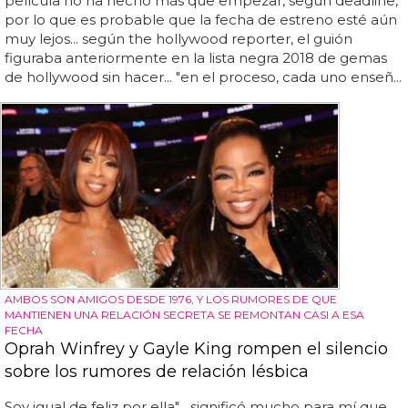
película no ha hecho más que empezar, según deadline,
por lo que es probable que la fecha de estreno esté aún
muy lejos... según the hollywood reporter, el guión
figuraba anteriormente en la lista negra 2018 de gemas
de hollywood sin hacer... "en el proceso, cada uno enseñ...
AMBOS SON AMIGOS DESDE 1976, Y LOS RUMORES DE QUE
MANTIENEN UNA RELACIÓN SECRETA SE REMONTAN CASI A ESA
FECHA
Oprah Winfrey y Gayle King rompen el silencio
sobre los rumores de relación lésbica
Soy igual de feliz por ella"... significó mucho para mí que