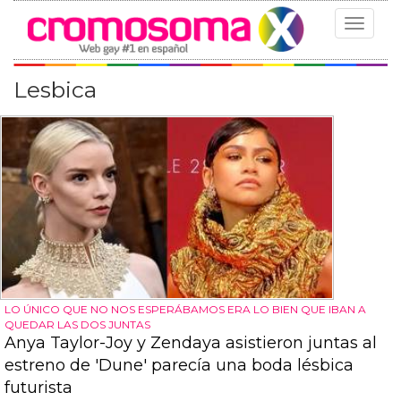
Toggle
navigat
Lesbica
LO ÚNICO QUE NO NOS ESPERÁBAMOS ERA LO BIEN QUE IBAN A
QUEDAR LAS DOS JUNTAS
Anya Taylor-Joy y Zendaya asistieron juntas al
estreno de 'Dune' parecía una boda lésbica
futurista