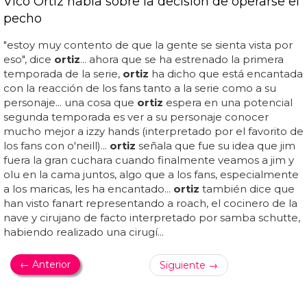
Vico Ortiz habla sobre la decisión de operarse el
pecho
"estoy muy contento de que la gente se sienta vista por
eso", dice
ortiz
... ahora que se ha estrenado la primera
temporada de la serie,
ortiz
ha dicho que está encantada
con la reacción de los fans tanto a la serie como a su
personaje... una cosa que
ortiz
espera en una potencial
segunda temporada es ver a su personaje conocer
mucho mejor a izzy hands (interpretado por el favorito de
los fans con o'neill)...
ortiz
señala que fue su idea que jim
fuera la gran cuchara cuando finalmente veamos a jim y
olu en la cama juntos, algo que a los fans, especialmente
a los maricas, les ha encantado...
ortiz
también dice que
han visto fanart representando a roach, el cocinero de la
nave y cirujano de facto interpretado por samba schutte,
habiendo realizado una cirugí...
← Anterior
Siguiente →