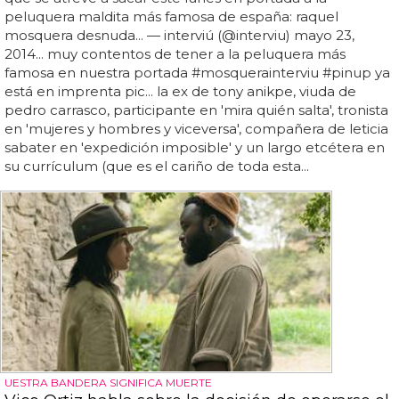
peluquera maldita más famosa de españa: raquel
mosquera desnuda... — interviú (@interviu) mayo 23,
2014... muy contentos de tener a la peluquera más
famosa en nuestra portada #mosquerainterviu #pinup ya
está en imprenta pic... la ex de tony anikpe, viuda de
pedro carrasco, participante en 'mira quién salta', tronista
en 'mujeres y hombres y viceversa', compañera de leticia
sabater en 'expedición imposible' y un largo etcétera en
su currículum (que es el cariño de toda esta...
UESTRA BANDERA SIGNIFICA MUERTE