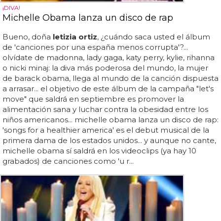
¡DIVA!
Michelle Obama lanza un disco de rap
Bueno, doña
letizia ortiz
, ¿cuándo saca usted el álbum
de 'canciones por una españa menos corrupta'?...
olvídate de madonna, lady gaga, katy perry, kylie, rihanna
o nicki minaj: la diva más poderosa del mundo, la mujer
de barack obama, llega al mundo de la canción dispuesta
a arrasar... el objetivo de este álbum de la campaña "let's
move" que saldrá en septiembre es promover la
alimentación sana y luchar contra la obesidad entre los
niños americanos... michelle obama lanza un disco de rap:
'songs for a healthier america' es el debut musical de la
primera dama de los estados unidos... y aunque no cante,
michelle obama sí saldrá en los videoclips (ya hay 10
grabados) de canciones como 'u r...