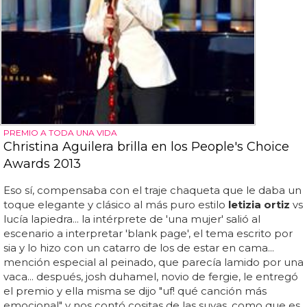
PREMIO A TODA UNA VIDA
Christina Aguilera brilla en los People's Choice
Awards 2013
Eso sí, compensaba con el traje chaqueta que le daba un
toque elegante y clásico al más puro estilo
letizia ortiz
vs
lucía lapiedra... la intérprete de 'una mujer' salió al
escenario a interpretar 'blank page', el tema escrito por
sia y lo hizo con un catarro de los de estar en cama...
mención especial al peinado, que parecía lamido por una
vaca... después, josh duhamel, novio de fergie, le entregó
el premio y ella misma se dijo "uf! qué canción más
emocional" y nos contó cositas de las suyas, como que es