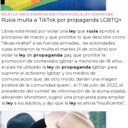
NO ES LA ÚNICA EMPRESA AFECTADA POR LA LEY HOMÓFOBA
Rusia multa a TikTok por propaganda LGBTQ+
Libras esterlinas) por violar una
ley
que
rusia
aprobó a
principios de marzo y que prohíbe lo que describe como
"desacreditar" a las fuerzas armadas... las autoridades
rusas emitieron la multa el martes (4 de octubre) por
violar la
ley
de
propaganda
gay, que prohíbe la
promoción de contenidos lgbtq+ a menores de 18 años...
el país ha utilizado la
ley
de
propaganda
lgbtq+ para
suprimir el activismo lgbtq+ y los medios de
comunicación que, de otro modo, darían una imagen
positiva de la comunidad queer... el 11 de julio de 2022, el
presidente del comité de información de la duma estatal,
alexander khinshtein, sugirió una propuesta para ampliar
la
ley
a los adultos, y dijo que la
ley
es ahora "insuficiente"...