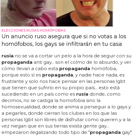
ELECCIONES RUSAS HOMÓFOBAS
Un anuncio ruso asegura que si no votas a los
homófobos, los gays se infiltrarán en tu casa
rusia
no se va a cortar un pelo a la hora de seguir con su
propaganda
anti gay... son el colmo de lo absurdo, y ver
cómo llevan a cabo esta
propaganda
homófoba,
porque esto sí es
propaganda
, y nadie hace nada, es
frustrante y solo nos hace pensar en las personas lgbt
que tienen que sufrirlo en su propio país... esto está
sucediendo en un país como es
rusia
donde, como
decimos, no se castiga la homofobia sino la
homosexualidad, donde se anima a perseguir a lo gays y
a pegarles, donde cierran los clubes en los que las
personas lgbt son libres de disfrutar como quieren y a la
vez niegan que en sus tierras exista gente gay...
empezaron ilegalizando todo tipo de "
propaganda
gay"