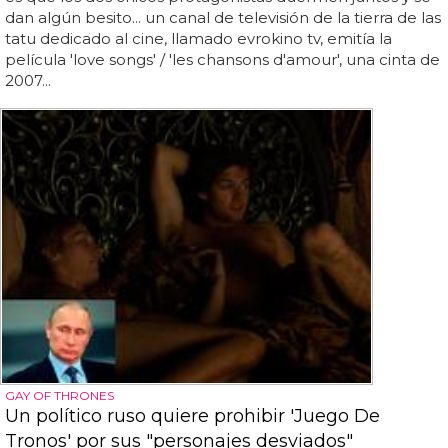
dan algún besito... un canal de televisión de la tierra de las
tatu dedicado al cine, llamado evrokino tv, emitía la
película 'love songs' / 'les chansons d'amour', una cinta de
2007...
GAY OF THRONES
Un político ruso quiere prohibir 'Juego De
Tronos' por sus "personajes desviados"