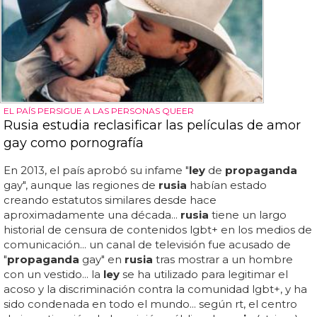
EL PAÍS PERSIGUE A LAS PERSONAS QUEER
Rusia estudia reclasificar las películas de amor
gay como pornografía
En 2013, el país aprobó su infame "
ley
de
propaganda
gay", aunque las regiones de
rusia
habían estado
creando estatutos similares desde hace
aproximadamente una década...
rusia
tiene un largo
historial de censura de contenidos lgbt+ en los medios de
comunicación... un canal de televisión fue acusado de
"
propaganda
gay" en
rusia
tras mostrar a un hombre
con un vestido... la
ley
se ha utilizado para legitimar el
acoso y la discriminación contra la comunidad lgbt+, y ha
sido condenada en todo el mundo... según rt, el centro