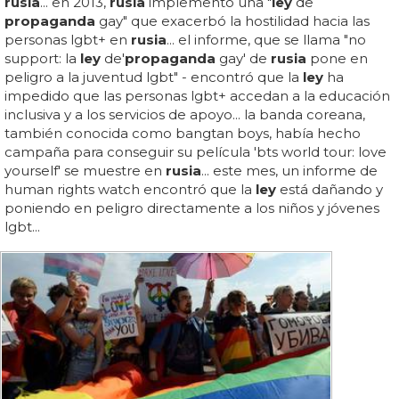
rusia
... en 2013,
rusia
implementó una "
ley
de
propaganda
gay" que exacerbó la hostilidad hacia las
personas lgbt+ en
rusia
... el informe, que se llama "no
support: la
ley
de'
propaganda
gay' de
rusia
pone en
peligro a la juventud lgbt" - encontró que la
ley
ha
impedido que las personas lgbt+ accedan a la educación
inclusiva y a los servicios de apoyo... la banda coreana,
también conocida como bangtan boys, había hecho
campaña para conseguir su película 'bts world tour: love
yourself' se muestre en
rusia
... este mes, un informe de
human rights watch encontró que la
ley
está dañando y
poniendo en peligro directamente a los niños y jóvenes
lgbt...