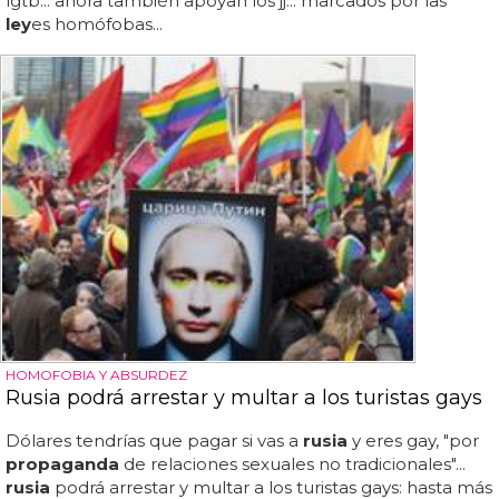
lgtb... ahora también apoyan los jj... marcados por las
ley
es homófobas...
HOMOFOBIA Y ABSURDEZ
Rusia podrá arrestar y multar a los turistas gays
Dólares tendrías que pagar si vas a
rusia
y eres gay, "por
propaganda
de relaciones sexuales no tradicionales"...
rusia
podrá arrestar y multar a los turistas gays: hasta más