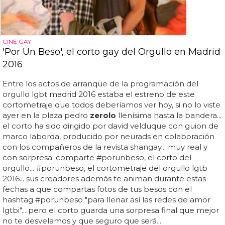
CINE GAY
'Por Un Beso', el corto gay del Orgullo en Madrid
2016
Entre los actos de arranque de la programación del
orgullo lgbt madrid 2016 estaba el estreno de este
cortometraje que todos deberíamos ver hoy, si no lo viste
ayer en la plaza pedro
zerolo
llenísima hasta la bandera...
el corto ha sido dirigido por david velduque con guion de
marco laborda, producido por neurads en colaboración
con los compañeros de la revista shangay... muy real y
con sorpresa: comparte #porunbeso, el corto del
orgullo... #porunbeso, el cortometraje del orgullo lgtb
2016... sus creadores además te animan durante estas
fechas a que compartas fotos de tus besos con el
hashtag #porunbeso "para llenar así las redes de amor
lgtbi"... pero el corto guarda una sorpresa final que mejor
no te desvelamos y que seguro que será...