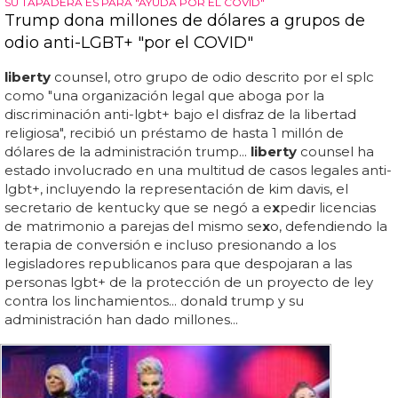
SU TAPADERA ES PARA "AYUDA POR EL COVID"
Trump dona millones de dólares a grupos de
odio anti-LGBT+ "por el COVID"
liberty
counsel, otro grupo de odio descrito por el splc
como "una organización legal que aboga por la
discriminación anti-lgbt+ bajo el disfraz de la libertad
religiosa", recibió un préstamo de hasta 1 millón de
dólares de la administración trump...
liberty
counsel ha
estado involucrado en una multitud de casos legales anti-
lgbt+, incluyendo la representación de kim davis, el
secretario de kentucky que se negó a e
x
pedir licencias
de matrimonio a parejas del mismo se
x
o, defendiendo la
terapia de conversión e incluso presionando a los
legisladores republicanos para que despojaran a las
personas lgbt+ de la protección de un proyecto de ley
contra los linchamientos... donald trump y su
administración han dado millones...