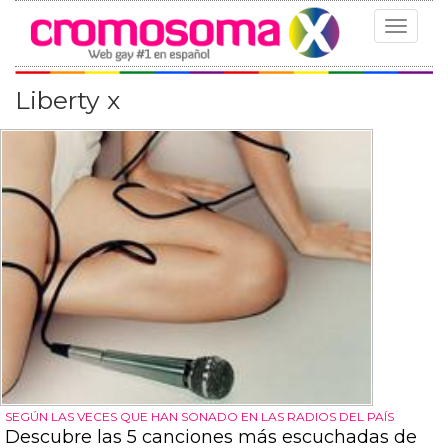
Toggle
navigat
Liberty x
SEGÚN LAS VECES QUE HAN SONADO EN LAS RADIOS DEL PAÍS
Descubre las 5 canciones más escuchadas de