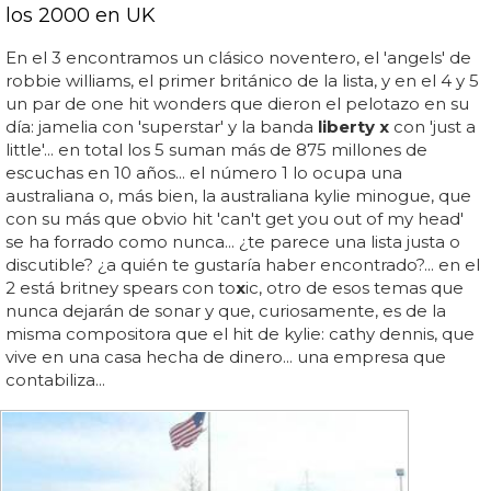
los 2000 en UK
En el 3 encontramos un clásico noventero, el 'angels' de
robbie williams, el primer británico de la lista, y en el 4 y 5
un par de one hit wonders que dieron el pelotazo en su
día: jamelia con 'superstar' y la banda
liberty x
con 'just a
little'... en total los 5 suman más de 875 millones de
escuchas en 10 años... el número 1 lo ocupa una
australiana o, más bien, la australiana kylie minogue, que
con su más que obvio hit 'can't get you out of my head'
se ha forrado como nunca... ¿te parece una lista justa o
discutible? ¿a quién te gustaría haber encontrado?... en el
2 está britney spears con to
x
ic, otro de esos temas que
nunca dejarán de sonar y que, curiosamente, es de la
misma compositora que el hit de kylie: cathy dennis, que
vive en una casa hecha de dinero... una empresa que
contabiliza...