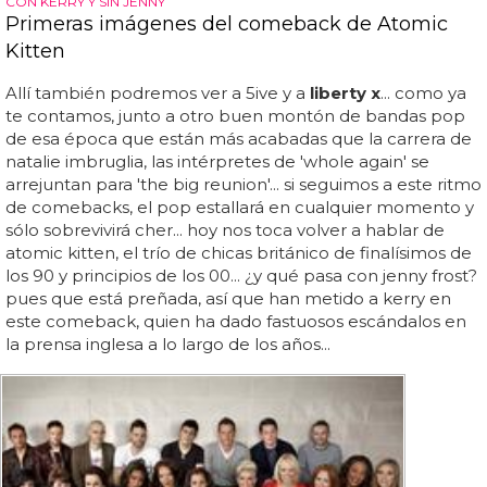
CON KERRY Y SIN JENNY
Primeras imágenes del comeback de Atomic
Kitten
Allí también podremos ver a 5ive y a
liberty x
... como ya
te contamos, junto a otro buen montón de bandas pop
de esa época que están más acabadas que la carrera de
natalie imbruglia, las intérpretes de 'whole again' se
arrejuntan para 'the big reunion'... si seguimos a este ritmo
de comebacks, el pop estallará en cualquier momento y
sólo sobrevivirá cher... hoy nos toca volver a hablar de
atomic kitten, el trío de chicas británico de finalísimos de
los 90 y principios de los 00... ¿y qué pasa con jenny frost?
pues que está preñada, así que han metido a kerry en
este comeback, quien ha dado fastuosos escándalos en
la prensa inglesa a lo largo de los años...