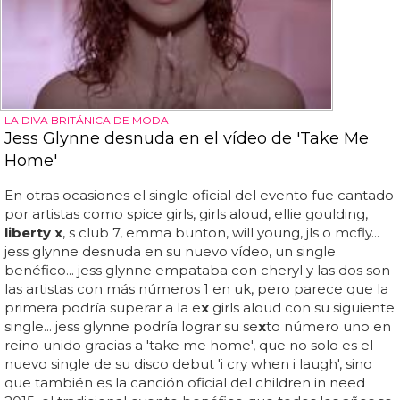
LA DIVA BRITÁNICA DE MODA
Jess Glynne desnuda en el vídeo de 'Take Me
Home'
En otras ocasiones el single oficial del evento fue cantado
por artistas como spice girls, girls aloud, ellie goulding,
liberty x
, s club 7, emma bunton, will young, jls o mcfly...
jess glynne desnuda en su nuevo vídeo, un single
benéfico... jess glynne empataba con cheryl y las dos son
las artistas con más números 1 en uk, pero parece que la
primera podría superar a la e
x
girls aloud con su siguiente
single... jess glynne podría lograr su se
x
to número uno en
reino unido gracias a 'take me home', que no solo es el
nuevo single de su disco debut 'i cry when i laugh', sino
que también es la canción oficial del children in need