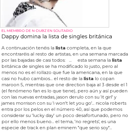
EL MIEMBRO DE N-DUBZ EN SOLITARIO
Dappy domina la lista de singles británica
A continuación tenéis la
lista
completa, en la que
encontraréis al resto de artistas, en una semana marcada
por las bajadas de casi todos: ... esta semana la
lista
británica de singles se ha modificado lo justo, pero al
menos no es el rollazo que fue la americana, en la que
casi no hubo cambios... el resto de la
lista
lo copan
maroon 5, mientras que one direction baja al 3 desde el 1
(el fenómeno fan es lo que tiene), pero aún y así pueden
con las nuevas entradas, jason derulo con su 'it girl' y
james morrison con su 'i won't let you go'... nicola roberts
entra por los pelos en el número 40, así que podemos
considerar su 'lucky day' un poco desafortunado, pero no
por ello menos bueno... el tema, 'no regrets', es una
especie de track en plan eminem "que serio soy"...