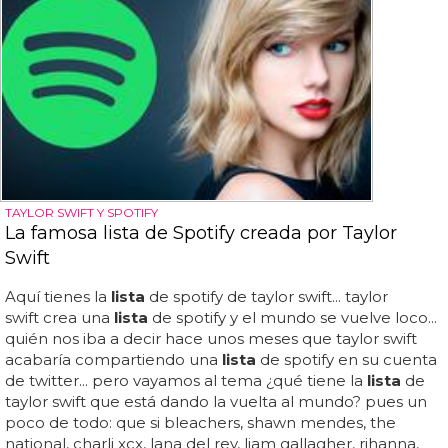
TAYLOR SWIFT Y SPOTIFY
La famosa lista de Spotify creada por Taylor
Swift
Aquí tienes la
lista
de spotify de taylor swift... taylor
swift crea una
lista
de spotify y el mundo se vuelve loco...
quién nos iba a decir hace unos meses que taylor swift
acabaría compartiendo una
lista
de spotify en su cuenta
de twitter... pero vayamos al tema ¿qué tiene la
lista
de
taylor swift que está dando la vuelta al mundo? pues un
poco de todo: que si bleachers, shawn mendes, the
national, charli xcx, lana del rey, liam gallagher, rihanna,