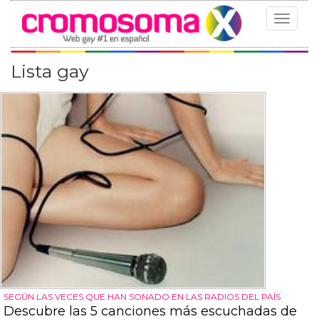
Toggle
navigat
Lista gay
SEGÚN LAS VECES QUE HAN SONADO EN LAS RADIOS DEL PAÍS
Descubre las 5 canciones más escuchadas de