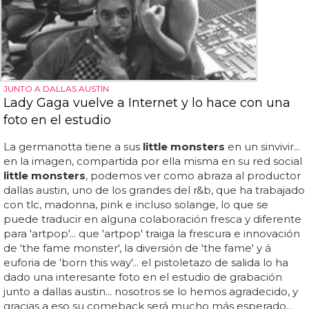
JUNTO A DALLAS AUSTIN
Lady Gaga vuelve a Internet y lo hace con una
foto en el estudio
La germanotta tiene a sus
little monsters
en un sinvivir...
en la imagen, compartida por ella misma en su red social
little monsters
, podemos ver como abraza al productor
dallas austin, uno de los grandes del r&b, que ha trabajado
con tlc, madonna, pink e incluso solange, lo que se
puede traducir en alguna colaboración fresca y diferente
para 'artpop'... que 'artpop' traiga la frescura e innovación
de 'the fame monster', la diversión de 'the fame' y á
euforia de 'born this way'... el pistoletazo de salida lo ha
dado una interesante foto en el estudio de grabación
junto a dallas austin... nosotros se lo hemos agradecido, y
gracias a eso su comeback será mucho más esperado...