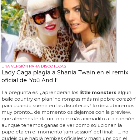
UNA VERSIÓN PARA DISCOTECAS
Lady Gaga plagia a Shania Twain en el remix
oficial de 'Yoü And I'
La pregunta es: ¿aprenderán los
little monsters
algun
baile country en plan 'no rompas más mi pobre corazón'
para cuando suene en las discotecas? lo descubriremos
muy pronto... de momento os dejamos con la preview,
que almenos le da un toque más animadito a la canción,
aunque tenemos ganas de ver como solucionan la
papeleta en el momento 'jam session' del final: ... no
dudéis que habrá remixes oficiales y mash ups con el