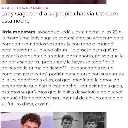
A LAS 22 HORA ESPAÑOLA
Lady Gaga tendrá su propio chat via Ustream
esta noche
little monsters
, avisados quedáis: esta noche, a las 22 h,
la mismísima lady gaga se sentará ante su webcam para
compartir con todos vosotros (y con todo el mundo)
detalles sobre su nuevo álbum... piénsate bien qué te
gustaría preguntarle a stefani germanotta, no sea que le
de por escoger tu pregunta y le hayas soltado "¿qué
opinas de la prima de riesgo?"... los ganadores de un
concurso (ya electos) podrán conectarse con sus cams y
ella les podrá ver a ellos, así que imagínate la emoción
desbordada que habrá esta noche... conociendo a gaga,
estamos segurísimos que la chica desvelará algo nuevo:
cantará el breakdown instrumental de alguna cara b de
su futuro disco, enseñ...