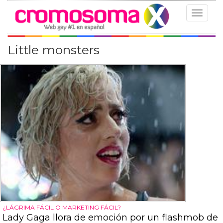
Toggle
navigat
Little monsters
¿LÁGRIMA FÁCIL O MARKETING FÁCIL?
Lady Gaga llora de emoción por un flashmob de