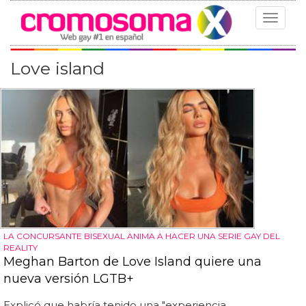
Toggle
navigat
Love island
LA CONCURSANTE BISEXUAL ANIMA A HACER UNA SERIE GAY DEL
REALITY
Meghan Barton de Love Island quiere una
nueva versión LGTB+
Explicó que habría tenido una "experiencia