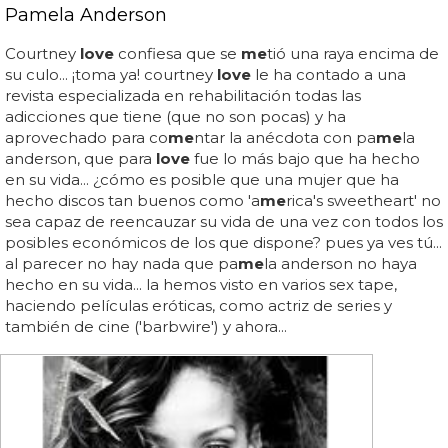
Pamela Anderson
Courtney
love
confiesa que se
me
tió una raya encima de
su culo... ¡toma ya! courtney
love
le ha contado a una
revista especializada en rehabilitación todas las
adicciones que tiene (que no son pocas) y ha
aprovechado para co
me
ntar la anécdota con pa
me
la
anderson, que para
love
fue lo más bajo que ha hecho
en su vida... ¿cómo es posible que una mujer que ha
hecho discos tan buenos como 'a
me
rica's sweetheart' no
sea capaz de reencauzar su vida de una vez con todos los
posibles económicos de los que dispone? pues ya ves tú...
al parecer no hay nada que pa
me
la anderson no haya
hecho en su vida... la hemos visto en varios sex tape,
haciendo películas eróticas, como actriz de series y
también de cine ('barbwire') y ahora...