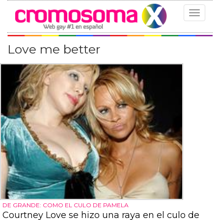
Toggle
navigat
Love me better
DE GRANDE: COMO EL CULO DE PAMELA
Courtney Love se hizo una raya en el culo de