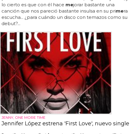
lo cierto es que con él hace
me
jorar bastante una
canción que nos pareció bastante insulsa en su pri
me
ra
escucha... ¿para cuándo un disco con temazos como su
debut?...
JENNY, ONE MORE TIME
Jennifer López estrena 'First Love', nuevo single