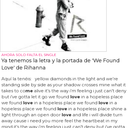
AHORA SOLO FALTA EL SINGLE
Ya tenemos la letra y la portada de 'We Found
Love' de Rihanna
Aquí la tenéis: yellow diamonds in the light and we’re
standing side by side as your shadow crosses mine what it
takes to co
me
alive it’s the way i’m feeling i just can’t deny
but i’ve gotta let it go we found
love
in a hopeless place
we found
love
in a hopeless place we found
love
in a
hopeless place we found
love
in a hopeless place shine a
light through an open door
love
and life i will divide turn
away cause i need you more feel the heartbeat in my
mind it’s the way i’m feeling i just can’t deny but i’ve gotta