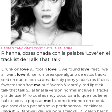
HASTA 5 CANCIONES CONTIENEN LA PALABRA
Rihanna, obsesionada con la palabra 'Love' en el
tracklist de 'Talk That Talk'
Drunk on
love
9... fool in
love
... we found
love
(feat... we
all want
love
8... se rumorea que alguno de estos tracks
será un dueto con su amada katy perry y nuestros títulos
favoritos son 'roc
me
out', 'watch & learn' y 'red lipstick...
talk that talk 5... al final la versión normal incluye 11 tracks
y la deluxe 14, lo cual es muy poco para lo que nos tiene
habituados la popstar
me
dia, pero teniendo en cuenta
que saca disco por año se lo perdonamos... cockiness
(
love
it) 6... farewell deluxe bonus tracks: 12... calvin harris)