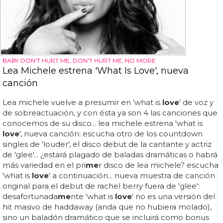
BABY DON'T HURT ME, DON'T HURT ME, NO MORE
Lea Michele estrena 'What Is Love', nueva
canción
Lea michele vuelve a presumir en 'what is
love
' de voz y
de sobreactuación, y con ésta ya son 4 las canciones que
conocemos de su disco... lea michele estrena 'what is
love
', nueva canción: escucha otro de los countdown
singles de 'louder', el disco debut de la cantante y actriz
de 'glee'... ¿estará plagado de baladas dramáticas o habrá
más variedad en el pri
me
r disco de lea michele? escucha
'what is
love
' a continuación... nueva muestra de canción
original para el debut de rachel berry fuera de 'glee':
desafortunada
me
nte 'what is
love
' no es una versión del
hit masivo de haddaway (anda que no hubiera molado),
sino un baladón dramático que se incluirá como bonus