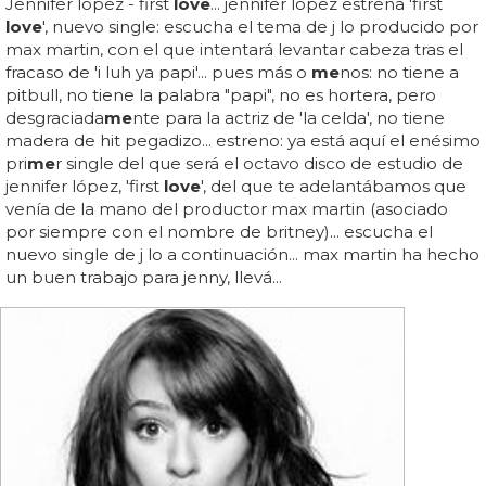
Jennifer lópez - first
love
... jennifer lópez estrena 'first
love
', nuevo single: escucha el tema de j lo producido por
max martin, con el que intentará levantar cabeza tras el
fracaso de 'i luh ya papi'... pues más o
me
nos: no tiene a
pitbull, no tiene la palabra "papi", no es hortera, pero
desgraciada
me
nte para la actriz de 'la celda', no tiene
madera de hit pegadizo... estreno: ya está aquí el enésimo
pri
me
r single del que será el octavo disco de estudio de
jennifer lópez, 'first
love
', del que te adelantábamos que
venía de la mano del productor max martin (asociado
por siempre con el nombre de britney)... escucha el
nuevo single de j lo a continuación... max martin ha hecho
un buen trabajo para jenny, llevá...