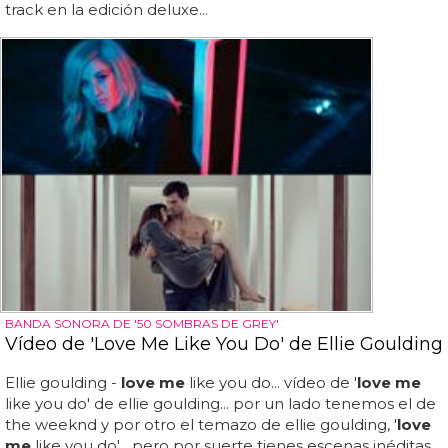
track en la edición deluxe...
BANDA SONORA DE '50 SOMBRAS DE GREY'
Vídeo de 'Love Me Like You Do' de Ellie Goulding
Ellie goulding -
love me
like you do... vídeo de '
love me
like you do' de ellie goulding... por un lado tenemos el de
the weeknd y por otro el temazo de ellie goulding, '
love
me
like you do'... pero por suerte tienes escenas inéditas