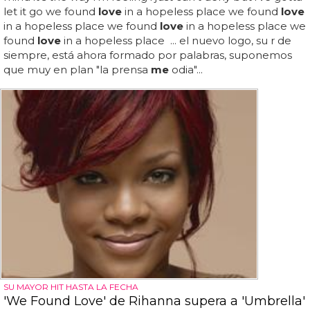
let it go we found
love
in a hopeless place we found
love
in a hopeless place we found
love
in a hopeless place we
found
love
in a hopeless place ... el nuevo logo, su r de
siempre, está ahora formado por palabras, suponemos
que muy en plan "la prensa
me
odia"...
SU MAYOR HIT HASTA LA FECHA
'We Found Love' de Rihanna supera a 'Umbrella'