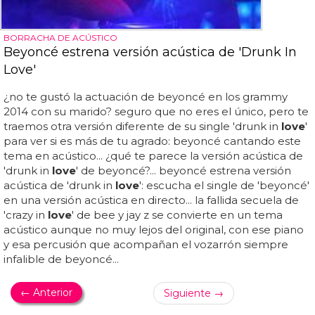
BORRACHA DE ACÚSTICO
Beyoncé estrena versión acústica de 'Drunk In
Love'
¿no te gustó la actuación de beyoncé en los grammy
2014 con su marido? seguro que no eres el único, pero te
traemos otra versión diferente de su single 'drunk in
love
'
para ver si es más de tu agrado: beyoncé cantando este
tema en acústico... ¿qué te parece la versión acústica de
'drunk in
love
' de beyoncé?... beyoncé estrena versión
acústica de 'drunk in
love
': escucha el single de 'beyoncé'
en una versión acústica en directo... la fallida secuela de
'crazy in
love
' de bee y jay z se convierte en un tema
acústico aunque no muy lejos del original, con ese piano
y esa percusión que acompañan el vozarrón siempre
infalible de beyoncé...
← Anterior
Siguiente →