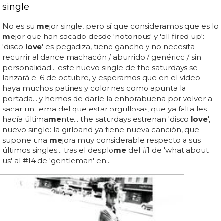
single
No es su
me
jor single, pero sí que consideramos que es lo
me
jor que han sacado desde 'notorious' y 'all fired up':
'disco
love
' es pegadiza, tiene gancho y no necesita
recurrir al dance machacón / aburrido / genérico / sin
personalidad... este nuevo single de the saturdays se
lanzará el 6 de octubre, y esperamos que en el vídeo
haya muchos patines y colorines como apunta la
portada... y hemos de darle la enhorabuena por volver a
sacar un tema del que estar orgullosas, que ya falta les
hacía última
me
nte... the saturdays estrenan 'disco
love
',
nuevo single: la girlband ya tiene nueva canción, que
supone una
me
jora muy considerable respecto a sus
últimos singles... tras el desplo
me
del #1 de 'what about
us' al #14 de 'gentleman' en...