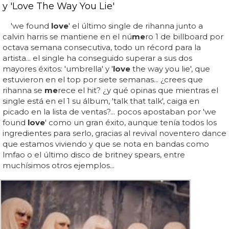
y 'Love The Way You Lie'
'we found
love
' el último single de rihanna junto a
calvin harris se mantiene en el nú
me
ro 1 de billboard por
octava semana consecutiva, todo un récord para la
artista... el single ha conseguido superar a sus dos
mayores éxitos: 'umbrella' y '
love
the way you lie', que
estuvieron en el top por siete semanas... ¿crees que
rihanna se
me
rece el hit? ¿y qué opinas que mientras el
single está en el 1 su álbum, 'talk that talk', caiga en
picado en la lista de ventas?... pocos apostaban por 'we
found
love
' como un gran éxito, aunque tenía todos los
ingredientes para serlo, gracias al revival noventero dance
que estamos viviendo y que se nota en bandas como
lmfao o el último disco de britney spears, entre
muchísimos otros ejemplos...