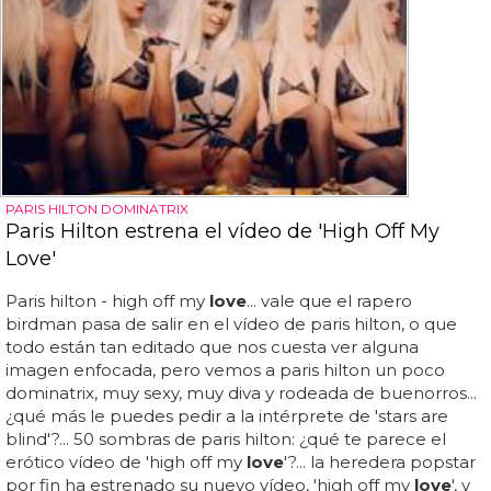
PARIS HILTON DOMINATRIX
Paris Hilton estrena el vídeo de 'High Off My
Love'
Paris hilton - high off my
love
... vale que el rapero
birdman pasa de salir en el vídeo de paris hilton, o que
todo están tan editado que nos cuesta ver alguna
imagen enfocada, pero vemos a paris hilton un poco
dominatrix, muy sexy, muy diva y rodeada de buenorros...
¿qué más le puedes pedir a la intérprete de 'stars are
blind'?... 50 sombras de paris hilton: ¿qué te parece el
erótico vídeo de 'high off my
love
'?... la heredera popstar
por fin ha estrenado su nuevo vídeo, 'high off my
love
', y