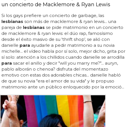
un concierto de Macklemore & Ryan Lewis
Si los gays prefiere un concierto de garbage, las
lesbianas
son más de macklemore & ryan lewis... una
pareja de
lesbianas
se pide matrimonio en un concierto
de macklemore & ryan lewis: el dúo rap, famosísimo
desde el éxito masivo de su 'thrift shop', se alió con
danielle
para
ayudarle a pedir matrimonio a su novia
michelle... el vídeo habla por sí solo, mejor dicho, grita por
sí solo: atención a los chillidos cuando danielle se arrodilla
para
sacar el anillo y decir "will you marry me?"... auryn,
pablo alborán o chenoa? disfruta del momentazo
emotivo con estas dos adorables chicas... danielle habló
de que su novia "era el amor de su vida" y le propuso
matrimonio ante un público enloquecido por la emoció...